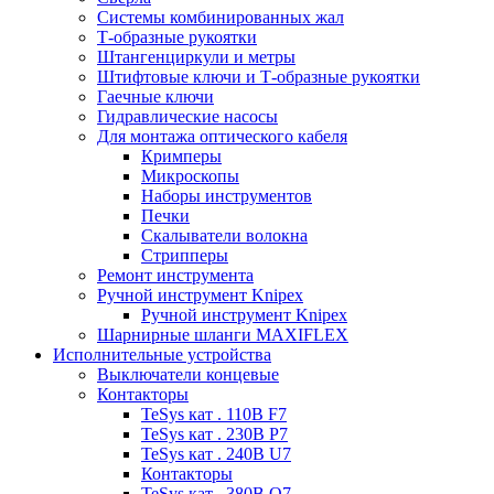
Системы комбинированных жал
Т-образные рукоятки
Штангенциркули и метры
Штифтовые ключи и Т-образные рукоятки
Гаечные ключи
Гидравлические насосы
Для монтажа оптического кабеля
Кримперы
Микроскопы
Наборы инструментов
Печки
Скалыватели волокна
Стрипперы
Ремонт инструмента
Ручной инструмент Knipex
Ручной инструмент Knipex
Шарнирные шланги MAXIFLEX
Исполнительные устройства
Выключатели концевые
Контакторы
TeSys кат . 110В F7
TeSys кат . 230В P7
TeSys кат . 240В U7
Контакторы
TeSys кат . 380В Q7