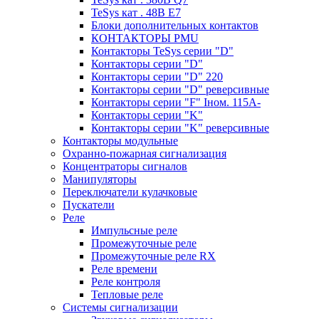
TeSys кат . 48В E7
Блоки дополнительных контактов
КОНТАКТОРЫ PMU
Контакторы TeSys серии "D"
Контакторы серии "D"
Контакторы серии "D" 220
Контакторы серии "D" реверсивные
Контакторы серии "F" Iном. 115А-
Контакторы серии "K"
Контакторы серии "K" реверсивные
Контакторы модульные
Охранно-пожарная сигнализация
Концентраторы сигналов
Манипуляторы
Переключатели кулачковые
Пускатели
Реле
Импульсные реле
Промежуточные реле
Промежуточные реле RX
Реле времени
Реле контроля
Тепловые реле
Системы сигнализации