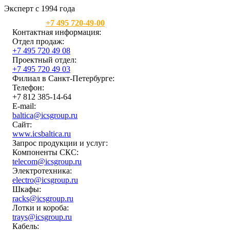
Эксперт с 1994 года
Москва:
+7 495 720-49-00
Контактная информация:
Отдел продаж:
+7 495 720 49 08
Проектный отдел:
+7 495 720 49 03
Филиал в Санкт-Петербурге:
Телефон:
+7 812 385-14-64
E-mail:
baltica@icsgroup.ru
Сайт:
www.icsbaltica.ru
Запрос продукции и услуг:
Компоненты СКС:
telecom@icsgroup.ru
Электротехника:
electro@icsgroup.ru
Шкафы:
racks@icsgroup.ru
Лотки и короба:
trays@icsgroup.ru
Кабель: