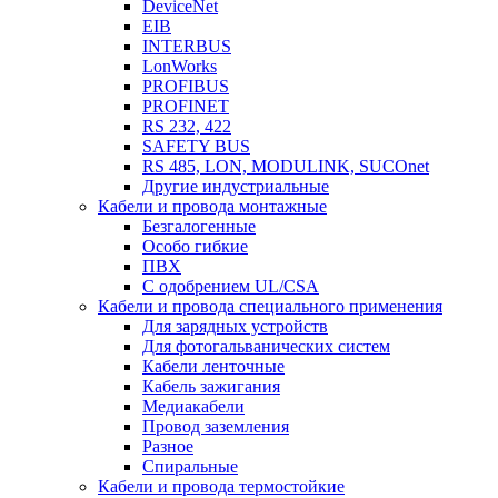
DeviceNet
EIB
INTERBUS
LonWorks
PROFIBUS
PROFINET
RS 232, 422
SAFETY BUS
RS 485, LON, MODULINK, SUCOnet
Другие индустриальные
Кабели и провода монтажные
Безгалогенные
Особо гибкие
ПВХ
С одобрением UL/CSA
Кабели и провода специального применения
Для зарядных устройств
Для фотогальванических систем
Кабели ленточные
Кабель зажигания
Медиакабели
Провод заземления
Разное
Спиральные
Кабели и провода термостойкие