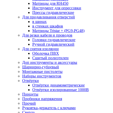
Матрицы для RH450
Инструмент для опрессовки
Прессы гидравлические
Для продавливания отверстий
в шинах
в стенках шкафов
Матрицы Tristar + (PG9-PG48)
Для резки кабеля и проводов
Головки гидравлические
Ручной гидравлический
Для снятия изоляции
Оболочка ПВХ
Сшитый полиэтилен
Доп инструменты и аксессуары
Шарнирно-губцевый
Монтажные пистолеты
Наборы инструментов
Отвёртки
Отвёртки динамометрические
Отвёртки изолированные 1000В
Пинцеты
Пробники напряжения
Прочий
Рукоятка-держатель с ключами
Сверла