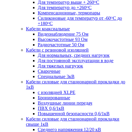
Для температур выше + 260ᴼС
Для температур до +260ᴼС
Компенсационные, термопары
Силиконовые для температур от -60ᴼC до
+180ᴼС
Кабели коаксиальные
Видеонаблюдение 75 Ом
Высокочастотные 93 Ом
Радиочастотные 50 Ом
Кабели с резиновой изоляцией
Для нормальных, средних нагрузок
Для постоянной эксплуатации в воде
Для тяжелых нагрузок
Сварочные
Специальные 3кВ
Кабели силовые для стационарной прокладки до
1кВ
c изоляцией XLPE
Бронированные
Воздушные линии передач
ПВХ 0,6/1кВ
Повышенной безопасности 0,6/1кВ
Кабели силовые для стационарной прокладки
свыше 1кВ
Среднего напряжения 12/20 кВ