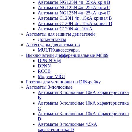
Автоматы NG125N 4п. 25кА кр-я B
Автоматы NG125N 4п. 25кА кр-я C
Автоматы NG125N 4п. 25кА кр-я D
Автоматы С120H 4п. 15кА кривая B
Автоматы С120H 4п. 15кА кривая D
Автоматы С120N 4п. 10кА
Автоматы для защиты двигателей
Доп.контакты
Аксессуары для автоматов
MULTI9.аксессуары.
Выключатели дифференциальные Multi9
DPN N Vigi
DPNN
RCCB
Модули VIGI
Розетки для установки на DIN-рейку
Автоматы 3-полюсные
Автоматы 3-полюсные 10кА характеристика
B
Автоматы 3-полюсные 10кА характеристика
C
Автоматы 3-полюсные 10кА характеристика
D
Автоматы 3-полюсные 4.5кА
характеристика D