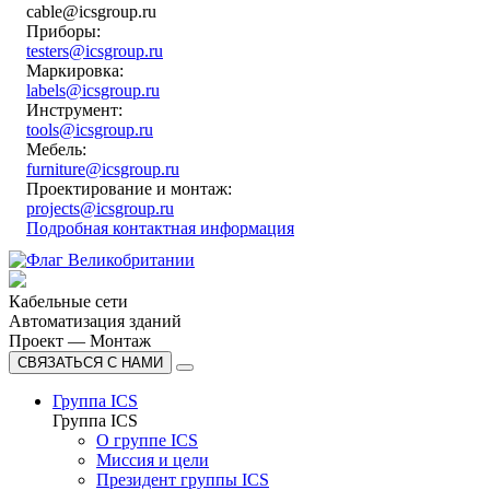
cable@icsgroup.ru
Приборы:
testers@icsgroup.ru
Маркировка:
labels@icsgroup.ru
Инструмент:
tools@icsgroup.ru
Мебель:
furniture@icsgroup.ru
Проектирование и монтаж:
projects@icsgroup.ru
Подробная контактная информация
Кабельные сети
Автоматизация зданий
Проект — Монтаж
СВЯЗАТЬСЯ С НАМИ
Группа ICS
Группа ICS
О группе ICS
Миссия и цели
Президент группы ICS