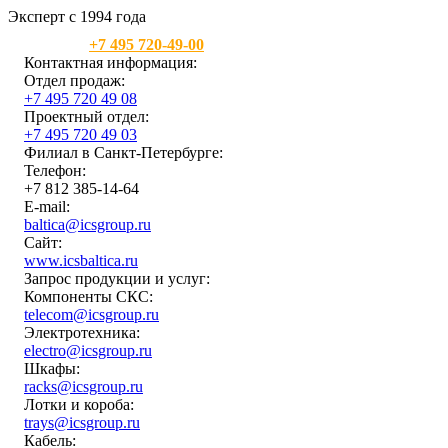
Эксперт с 1994 года
Москва:
+7 495 720-49-00
Контактная информация:
Отдел продаж:
+7 495 720 49 08
Проектный отдел:
+7 495 720 49 03
Филиал в Санкт-Петербурге:
Телефон:
+7 812 385-14-64
E-mail:
baltica@icsgroup.ru
Сайт:
www.icsbaltica.ru
Запрос продукции и услуг:
Компоненты СКС:
telecom@icsgroup.ru
Электротехника:
electro@icsgroup.ru
Шкафы:
racks@icsgroup.ru
Лотки и короба:
trays@icsgroup.ru
Кабель: