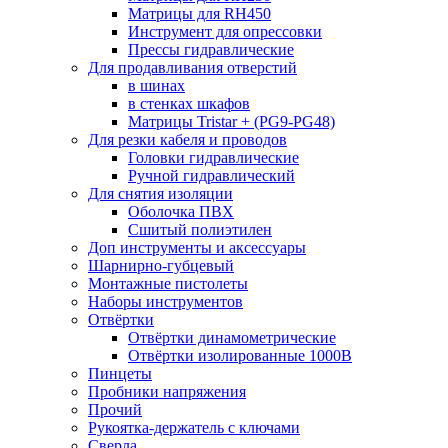
Матрицы для RH450
Инструмент для опрессовки
Прессы гидравлические
Для продавливания отверстий
в шинах
в стенках шкафов
Матрицы Tristar + (PG9-PG48)
Для резки кабеля и проводов
Головки гидравлические
Ручной гидравлический
Для снятия изоляции
Оболочка ПВХ
Сшитый полиэтилен
Доп инструменты и аксессуары
Шарнирно-губцевый
Монтажные пистолеты
Наборы инструментов
Отвёртки
Отвёртки динамометрические
Отвёртки изолированные 1000В
Пинцеты
Пробники напряжения
Прочий
Рукоятка-держатель с ключами
Сверла