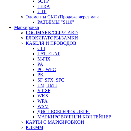
SCTP
TERA
UTP
Элементы СКС (Продажа через мага
РАЗЪЁМЫ "S110"
Маркировка
LOGIMARK/CLIP-CARD
БЛОКИРАТОРЫ/ЗАМКИ
КАБЕЛЯ И ПРОВОДОВ
CLI
LAT, ELAT
M-FIX
PA
PC, WРС
PK
SF, SFX, SFC
TM, TM-I
VT SF
WKS
WPA
WSM
ДИСПЕСЕРЫ/РОЛЛЕРЫ
МАРКИРОВОЧНЫЙ КОНТЕЙНЕР
КАРТЫ С МАРКИРОВКОЙ
КЛЕММ