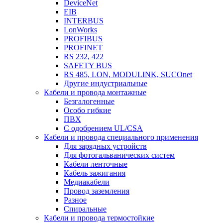
DeviceNet
EIB
INTERBUS
LonWorks
PROFIBUS
PROFINET
RS 232, 422
SAFETY BUS
RS 485, LON, MODULINK, SUCOnet
Другие индустриальные
Кабели и провода монтажные
Безгалогенные
Особо гибкие
ПВХ
С одобрением UL/CSA
Кабели и провода специального применения
Для зарядных устройств
Для фотогальванических систем
Кабели ленточные
Кабель зажигания
Медиакабели
Провод заземления
Разное
Спиральные
Кабели и провода термостойкие