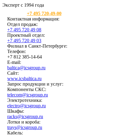
Эксперт с 1994 года
Москва:
+7 495 720-49-00
Контактная информация:
Отдел продаж:
+7 495 720 49 08
Проектный отдел:
+7 495 720 49 03
Филиал в Санкт-Петербурге:
Телефон:
+7 812 385-14-64
E-mail:
baltica@icsgroup.ru
Сайт:
www.icsbaltica.ru
Запрос продукции и услуг:
Компоненты СКС:
telecom@icsgroup.ru
Электротехника:
electro@icsgroup.ru
Шкафы:
racks@icsgroup.ru
Лотки и короба:
trays@icsgroup.ru
Кабель: