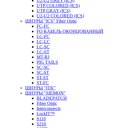
U2-U2 GREY (ICS)
UTP COLORED (ICS)
UTP GRAY (ICS)
U2-U2 COLORED (ICS)
ШНУРЫ "ICS" Fiber Optic
FC-FC
FO КАБЕЛЬ ОКОНЦОВАННЫЙ
LC-FC
LC-LC
LC-SC
LС-ST
MT-RJ
PIG TAILS
SC-SC
SC-ST
ST-ST
ST-FC
ШНУРЫ "ITK"
ШНУРЫ "SIEMON"
BLADEPATCH
Fiber Optic
Interconnects
LockIT™
S110
S210