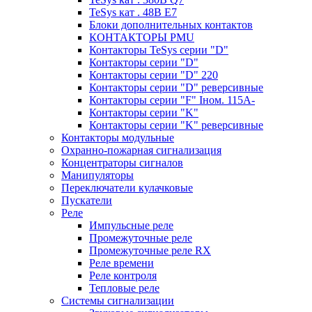
TeSys кат . 48В E7
Блоки дополнительных контактов
КОНТАКТОРЫ PMU
Контакторы TeSys серии "D"
Контакторы серии "D"
Контакторы серии "D" 220
Контакторы серии "D" реверсивные
Контакторы серии "F" Iном. 115А-
Контакторы серии "K"
Контакторы серии "K" реверсивные
Контакторы модульные
Охранно-пожарная сигнализация
Концентраторы сигналов
Манипуляторы
Переключатели кулачковые
Пускатели
Реле
Импульсные реле
Промежуточные реле
Промежуточные реле RX
Реле времени
Реле контроля
Тепловые реле
Системы сигнализации