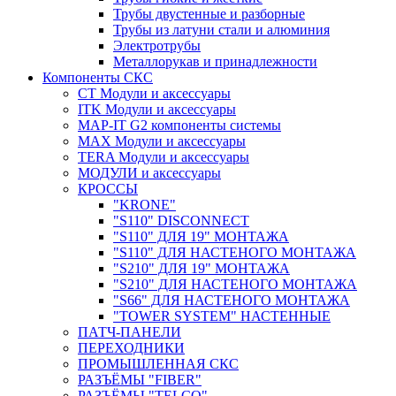
Трубы двустенные и разборные
Трубы из латуни стали и алюминия
Электротрубы
Металлорукав и принадлежности
Компоненты СКС
CT Модули и аксессуары
ITK Модули и аксессуары
MAP-IT G2 компоненты системы
MAX Модули и аксессуары
TERA Модули и аксессуары
МОДУЛИ и аксессуары
КРОССЫ
"KRONE"
"S110" DISCONNECT
"S110" ДЛЯ 19" МОНТАЖА
"S110" ДЛЯ НАСТЕНОГО МОНТАЖА
"S210" ДЛЯ 19" МОНТАЖА
"S210" ДЛЯ НАСТЕНОГО МОНТАЖА
"S66" ДЛЯ НАСТЕНОГО МОНТАЖА
"TOWER SYSTEM" НАСТЕННЫЕ
ПАТЧ-ПАНЕЛИ
ПЕРЕХОДНИКИ
ПРОМЫШЛЕННАЯ СКС
РАЗЪЁМЫ "FIBER"
РАЗЪЁМЫ "TELCO"