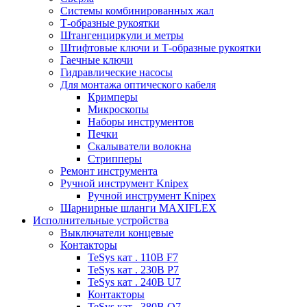
Системы комбинированных жал
Т-образные рукоятки
Штангенциркули и метры
Штифтовые ключи и Т-образные рукоятки
Гаечные ключи
Гидравлические насосы
Для монтажа оптического кабеля
Кримперы
Микроскопы
Наборы инструментов
Печки
Скалыватели волокна
Стрипперы
Ремонт инструмента
Ручной инструмент Knipex
Ручной инструмент Knipex
Шарнирные шланги MAXIFLEX
Исполнительные устройства
Выключатели концевые
Контакторы
TeSys кат . 110В F7
TeSys кат . 230В P7
TeSys кат . 240В U7
Контакторы
TeSys кат . 380В Q7