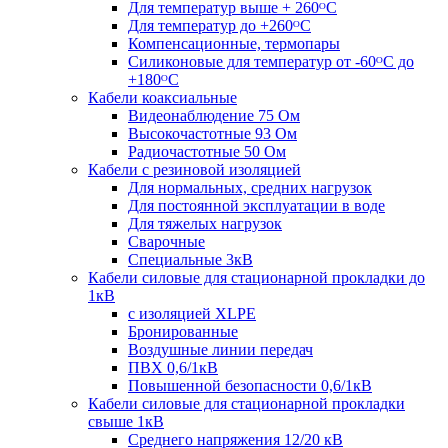
Для температур выше + 260ᴼС
Для температур до +260ᴼС
Компенсационные, термопары
Силиконовые для температур от -60ᴼC до
+180ᴼС
Кабели коаксиальные
Видеонаблюдение 75 Ом
Высокочастотные 93 Ом
Радиочастотные 50 Ом
Кабели с резиновой изоляцией
Для нормальных, средних нагрузок
Для постоянной эксплуатации в воде
Для тяжелых нагрузок
Сварочные
Специальные 3кВ
Кабели силовые для стационарной прокладки до
1кВ
c изоляцией XLPE
Бронированные
Воздушные линии передач
ПВХ 0,6/1кВ
Повышенной безопасности 0,6/1кВ
Кабели силовые для стационарной прокладки
свыше 1кВ
Среднего напряжения 12/20 кВ