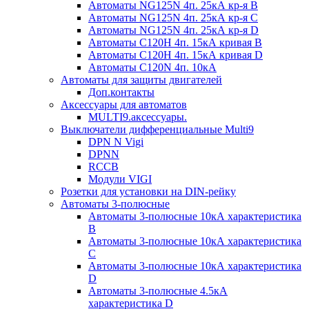
Автоматы NG125N 4п. 25кА кр-я B
Автоматы NG125N 4п. 25кА кр-я C
Автоматы NG125N 4п. 25кА кр-я D
Автоматы С120H 4п. 15кА кривая B
Автоматы С120H 4п. 15кА кривая D
Автоматы С120N 4п. 10кА
Автоматы для защиты двигателей
Доп.контакты
Аксессуары для автоматов
MULTI9.аксессуары.
Выключатели дифференциальные Multi9
DPN N Vigi
DPNN
RCCB
Модули VIGI
Розетки для установки на DIN-рейку
Автоматы 3-полюсные
Автоматы 3-полюсные 10кА характеристика
B
Автоматы 3-полюсные 10кА характеристика
C
Автоматы 3-полюсные 10кА характеристика
D
Автоматы 3-полюсные 4.5кА
характеристика D