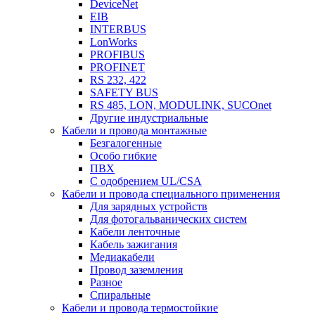
DeviceNet
EIB
INTERBUS
LonWorks
PROFIBUS
PROFINET
RS 232, 422
SAFETY BUS
RS 485, LON, MODULINK, SUCOnet
Другие индустриальные
Кабели и провода монтажные
Безгалогенные
Особо гибкие
ПВХ
С одобрением UL/CSA
Кабели и провода специального применения
Для зарядных устройств
Для фотогальванических систем
Кабели ленточные
Кабель зажигания
Медиакабели
Провод заземления
Разное
Спиральные
Кабели и провода термостойкие