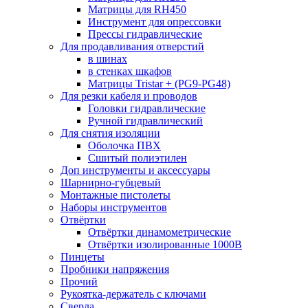
Матрицы для RH450
Инструмент для опрессовки
Прессы гидравлические
Для продавливания отверстий
в шинах
в стенках шкафов
Матрицы Tristar + (PG9-PG48)
Для резки кабеля и проводов
Головки гидравлические
Ручной гидравлический
Для снятия изоляции
Оболочка ПВХ
Сшитый полиэтилен
Доп инструменты и аксессуары
Шарнирно-губцевый
Монтажные пистолеты
Наборы инструментов
Отвёртки
Отвёртки динамометрические
Отвёртки изолированные 1000В
Пинцеты
Пробники напряжения
Прочий
Рукоятка-держатель с ключами
Сверла