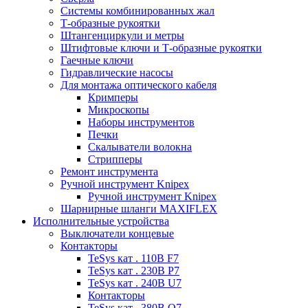
Системы комбинированных жал
Т-образные рукоятки
Штангенциркули и метры
Штифтовые ключи и Т-образные рукоятки
Гаечные ключи
Гидравлические насосы
Для монтажа оптического кабеля
Кримперы
Микроскопы
Наборы инструментов
Печки
Скалыватели волокна
Стрипперы
Ремонт инструмента
Ручной инструмент Knipex
Ручной инструмент Knipex
Шарнирные шланги MAXIFLEX
Исполнительные устройства
Выключатели концевые
Контакторы
TeSys кат . 110В F7
TeSys кат . 230В P7
TeSys кат . 240В U7
Контакторы
TeSys кат . 380В Q7