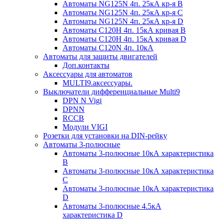
Автоматы NG125N 4п. 25кА кр-я B
Автоматы NG125N 4п. 25кА кр-я C
Автоматы NG125N 4п. 25кА кр-я D
Автоматы С120H 4п. 15кА кривая B
Автоматы С120H 4п. 15кА кривая D
Автоматы С120N 4п. 10кА
Автоматы для защиты двигателей
Доп.контакты
Аксессуары для автоматов
MULTI9.аксессуары.
Выключатели дифференциальные Multi9
DPN N Vigi
DPNN
RCCB
Модули VIGI
Розетки для установки на DIN-рейку
Автоматы 3-полюсные
Автоматы 3-полюсные 10кА характеристика
B
Автоматы 3-полюсные 10кА характеристика
C
Автоматы 3-полюсные 10кА характеристика
D
Автоматы 3-полюсные 4.5кА
характеристика D