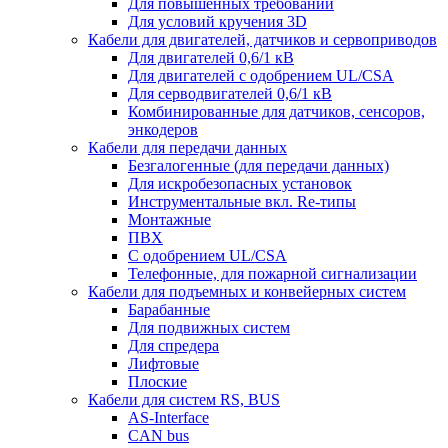
Для повышенных требований
Для условий кручения 3D
Кабели для двигателей, датчиков и сервоприводов
Для двигателей 0,6/1 кВ
Для двигателей с одобрением UL/CSA
Для серводвигателей 0,6/1 кВ
Комбинированные для датчиков, cенсоров,
энкодеров
Кабели для передачи данных
Безгалогенные (для передачи данных)
Для искробезопасных установок
Инструментальные вкл. Re-типы
Монтажные
ПВХ
С одобрением UL/CSA
Телефонные, для пожарной сигнализации
Кабели для подъемных и конвейерных систем
Барабанные
Для подвижных систем
Для спредера
Лифтовые
Плоские
Кабели для систем RS, BUS
AS-Interface
CAN bus