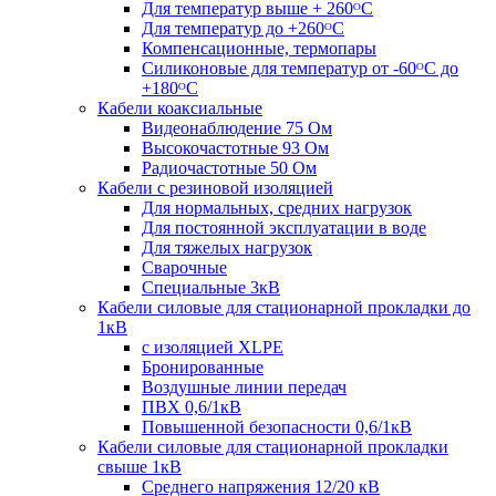
Для температур выше + 260ᴼС
Для температур до +260ᴼС
Компенсационные, термопары
Силиконовые для температур от -60ᴼC до
+180ᴼС
Кабели коаксиальные
Видеонаблюдение 75 Ом
Высокочастотные 93 Ом
Радиочастотные 50 Ом
Кабели с резиновой изоляцией
Для нормальных, средних нагрузок
Для постоянной эксплуатации в воде
Для тяжелых нагрузок
Сварочные
Специальные 3кВ
Кабели силовые для стационарной прокладки до
1кВ
c изоляцией XLPE
Бронированные
Воздушные линии передач
ПВХ 0,6/1кВ
Повышенной безопасности 0,6/1кВ
Кабели силовые для стационарной прокладки
свыше 1кВ
Среднего напряжения 12/20 кВ