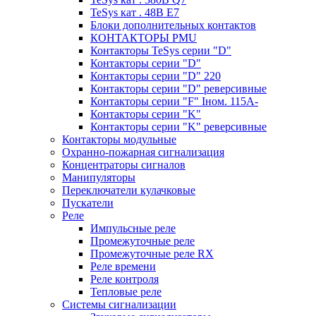
TeSys кат . 48В E7
Блоки дополнительных контактов
КОНТАКТОРЫ PMU
Контакторы TeSys серии "D"
Контакторы серии "D"
Контакторы серии "D" 220
Контакторы серии "D" реверсивные
Контакторы серии "F" Iном. 115А-
Контакторы серии "K"
Контакторы серии "K" реверсивные
Контакторы модульные
Охранно-пожарная сигнализация
Концентраторы сигналов
Манипуляторы
Переключатели кулачковые
Пускатели
Реле
Импульсные реле
Промежуточные реле
Промежуточные реле RX
Реле времени
Реле контроля
Тепловые реле
Системы сигнализации