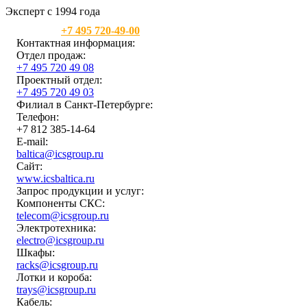
Эксперт с 1994 года
Москва:
+7 495 720-49-00
Контактная информация:
Отдел продаж:
+7 495 720 49 08
Проектный отдел:
+7 495 720 49 03
Филиал в Санкт-Петербурге:
Телефон:
+7 812 385-14-64
E-mail:
baltica@icsgroup.ru
Сайт:
www.icsbaltica.ru
Запрос продукции и услуг:
Компоненты СКС:
telecom@icsgroup.ru
Электротехника:
electro@icsgroup.ru
Шкафы:
racks@icsgroup.ru
Лотки и короба:
trays@icsgroup.ru
Кабель: