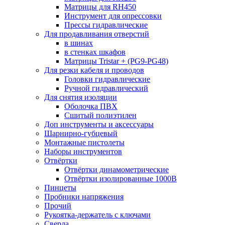
Матрицы для RH450
Инструмент для опрессовки
Прессы гидравлические
Для продавливания отверстий
в шинах
в стенках шкафов
Матрицы Tristar + (PG9-PG48)
Для резки кабеля и проводов
Головки гидравлические
Ручной гидравлический
Для снятия изоляции
Оболочка ПВХ
Сшитый полиэтилен
Доп инструменты и аксессуары
Шарнирно-губцевый
Монтажные пистолеты
Наборы инструментов
Отвёртки
Отвёртки динамометрические
Отвёртки изолированные 1000В
Пинцеты
Пробники напряжения
Прочий
Рукоятка-держатель с ключами
Сверла