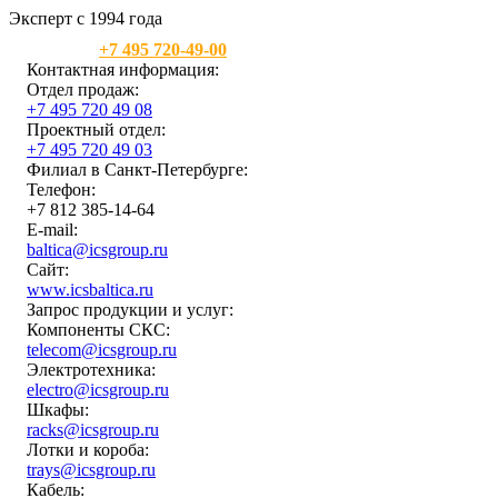
Эксперт с 1994 года
Москва:
+7 495 720-49-00
Контактная информация:
Отдел продаж:
+7 495 720 49 08
Проектный отдел:
+7 495 720 49 03
Филиал в Санкт-Петербурге:
Телефон:
+7 812 385-14-64
E-mail:
baltica@icsgroup.ru
Сайт:
www.icsbaltica.ru
Запрос продукции и услуг:
Компоненты СКС:
telecom@icsgroup.ru
Электротехника:
electro@icsgroup.ru
Шкафы:
racks@icsgroup.ru
Лотки и короба:
trays@icsgroup.ru
Кабель: