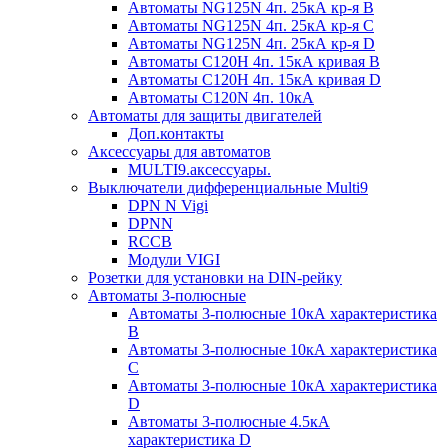
Автоматы NG125N 4п. 25кА кр-я B
Автоматы NG125N 4п. 25кА кр-я C
Автоматы NG125N 4п. 25кА кр-я D
Автоматы С120H 4п. 15кА кривая B
Автоматы С120H 4п. 15кА кривая D
Автоматы С120N 4п. 10кА
Автоматы для защиты двигателей
Доп.контакты
Аксессуары для автоматов
MULTI9.аксессуары.
Выключатели дифференциальные Multi9
DPN N Vigi
DPNN
RCCB
Модули VIGI
Розетки для установки на DIN-рейку
Автоматы 3-полюсные
Автоматы 3-полюсные 10кА характеристика
B
Автоматы 3-полюсные 10кА характеристика
C
Автоматы 3-полюсные 10кА характеристика
D
Автоматы 3-полюсные 4.5кА
характеристика D