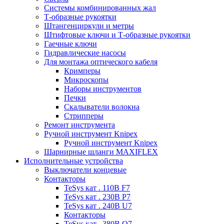
Системы комбинированных жал
Т-образные рукоятки
Штангенциркули и метры
Штифтовые ключи и Т-образные рукоятки
Гаечные ключи
Гидравлические насосы
Для монтажа оптического кабеля
Кримперы
Микроскопы
Наборы инструментов
Печки
Скалыватели волокна
Стрипперы
Ремонт инструмента
Ручной инструмент Knipex
Ручной инструмент Knipex
Шарнирные шланги MAXIFLEX
Исполнительные устройства
Выключатели концевые
Контакторы
TeSys кат . 110В F7
TeSys кат . 230В P7
TeSys кат . 240В U7
Контакторы
TeSys кат . 380В Q7