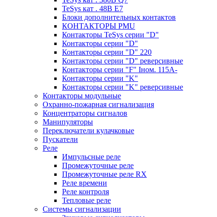
TeSys кат . 48В E7
Блоки дополнительных контактов
КОНТАКТОРЫ PMU
Контакторы TeSys серии "D"
Контакторы серии "D"
Контакторы серии "D" 220
Контакторы серии "D" реверсивные
Контакторы серии "F" Iном. 115А-
Контакторы серии "K"
Контакторы серии "K" реверсивные
Контакторы модульные
Охранно-пожарная сигнализация
Концентраторы сигналов
Манипуляторы
Переключатели кулачковые
Пускатели
Реле
Импульсные реле
Промежуточные реле
Промежуточные реле RX
Реле времени
Реле контроля
Тепловые реле
Системы сигнализации