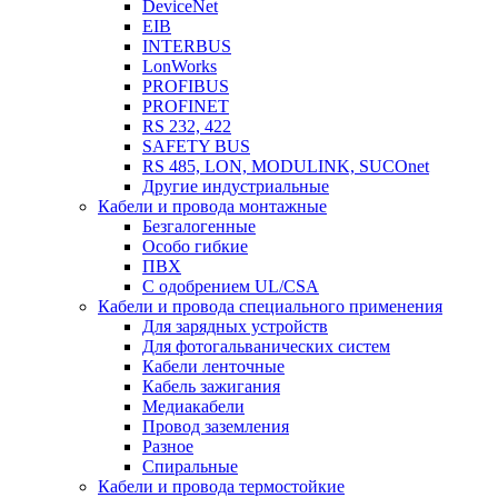
DeviceNet
EIB
INTERBUS
LonWorks
PROFIBUS
PROFINET
RS 232, 422
SAFETY BUS
RS 485, LON, MODULINK, SUCOnet
Другие индустриальные
Кабели и провода монтажные
Безгалогенные
Особо гибкие
ПВХ
С одобрением UL/CSA
Кабели и провода специального применения
Для зарядных устройств
Для фотогальванических систем
Кабели ленточные
Кабель зажигания
Медиакабели
Провод заземления
Разное
Спиральные
Кабели и провода термостойкие