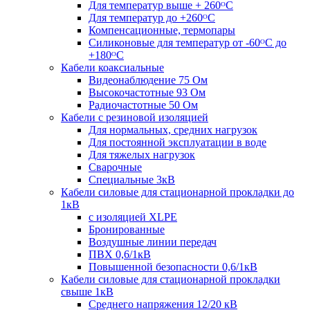
Для температур выше + 260ᴼС
Для температур до +260ᴼС
Компенсационные, термопары
Силиконовые для температур от -60ᴼC до
+180ᴼС
Кабели коаксиальные
Видеонаблюдение 75 Ом
Высокочастотные 93 Ом
Радиочастотные 50 Ом
Кабели с резиновой изоляцией
Для нормальных, средних нагрузок
Для постоянной эксплуатации в воде
Для тяжелых нагрузок
Сварочные
Специальные 3кВ
Кабели силовые для стационарной прокладки до
1кВ
c изоляцией XLPE
Бронированные
Воздушные линии передач
ПВХ 0,6/1кВ
Повышенной безопасности 0,6/1кВ
Кабели силовые для стационарной прокладки
свыше 1кВ
Среднего напряжения 12/20 кВ