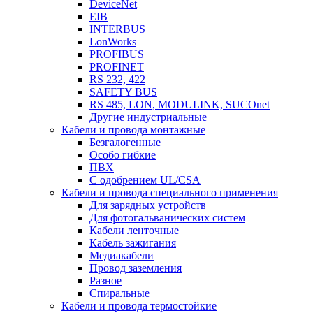
DeviceNet
EIB
INTERBUS
LonWorks
PROFIBUS
PROFINET
RS 232, 422
SAFETY BUS
RS 485, LON, MODULINK, SUCOnet
Другие индустриальные
Кабели и провода монтажные
Безгалогенные
Особо гибкие
ПВХ
С одобрением UL/CSA
Кабели и провода специального применения
Для зарядных устройств
Для фотогальванических систем
Кабели ленточные
Кабель зажигания
Медиакабели
Провод заземления
Разное
Спиральные
Кабели и провода термостойкие