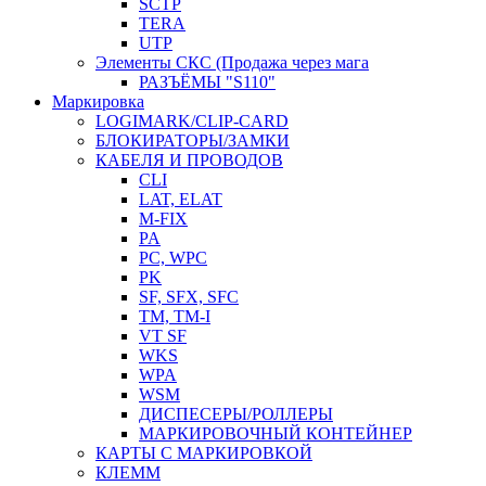
SCTP
TERA
UTP
Элементы СКС (Продажа через мага
РАЗЪЁМЫ "S110"
Маркировка
LOGIMARK/CLIP-CARD
БЛОКИРАТОРЫ/ЗАМКИ
КАБЕЛЯ И ПРОВОДОВ
CLI
LAT, ELAT
M-FIX
PA
PC, WРС
PK
SF, SFX, SFC
TM, TM-I
VT SF
WKS
WPA
WSM
ДИСПЕСЕРЫ/РОЛЛЕРЫ
МАРКИРОВОЧНЫЙ КОНТЕЙНЕР
КАРТЫ С МАРКИРОВКОЙ
КЛЕММ