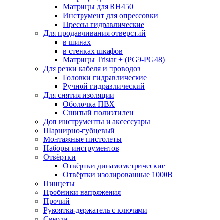
Матрицы для RH450
Инструмент для опрессовки
Прессы гидравлические
Для продавливания отверстий
в шинах
в стенках шкафов
Матрицы Tristar + (PG9-PG48)
Для резки кабеля и проводов
Головки гидравлические
Ручной гидравлический
Для снятия изоляции
Оболочка ПВХ
Сшитый полиэтилен
Доп инструменты и аксессуары
Шарнирно-губцевый
Монтажные пистолеты
Наборы инструментов
Отвёртки
Отвёртки динамометрические
Отвёртки изолированные 1000В
Пинцеты
Пробники напряжения
Прочий
Рукоятка-держатель с ключами
Сверла