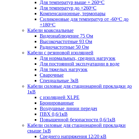
Для температур выше + 260ᴼС
Для температур до +260ᴼС
Компенсационные, термопары
Силиконовые для температур от -60ᴼC до
+180ᴼС
Кабели коаксиальные
Видеонаблюдение 75 Ом
Высокочастотные 93 Ом
Радиочастотные 50 Ом
Кабели с резиновой изоляцией
Для нормальных, средних нагрузок
Для постоянной эксплуатации в воде
Для тяжелых нагрузок
Сварочные
Специальные 3кВ
Кабели силовые для стационарной прокладки до
1кВ
c изоляцией XLPE
Бронированные
Воздушные линии передач
ПВХ 0,6/1кВ
Повышенной безопасности 0,6/1кВ
Кабели силовые для стационарной прокладки
свыше 1кВ
Среднего напряжения 12/20 кВ