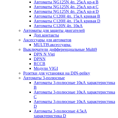
Автоматы NG125N 4п. 25кА кр-я B
Автоматы NG125N 4п. 25кА кр-я C
Автоматы NG125N 4п. 25кА кр-я D
Автоматы С120H 4п. 15кА кривая B
Автоматы С120H 4п. 15кА кривая D
Автоматы С120N 4п. 10кА
Автоматы для защиты двигателей
Доп.контакты
Аксессуары для автоматов
MULTI9.аксессуары.
Выключатели дифференциальные Multi9
DPN N Vigi
DPNN
RCCB
Модули VIGI
Розетки для установки на DIN-рейку
Автоматы 3-полюсные
Автоматы 3-полюсные 10кА характеристика
B
Автоматы 3-полюсные 10кА характеристика
C
Автоматы 3-полюсные 10кА характеристика
D
Автоматы 3-полюсные 4.5кА
характеристика D