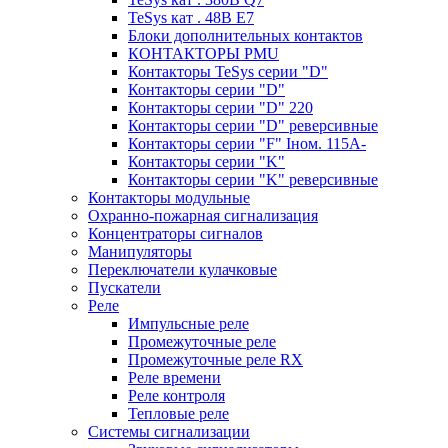
TeSys кат . 48В E7
Блоки дополнительных контактов
КОНТАКТОРЫ PMU
Контакторы TeSys серии "D"
Контакторы серии "D"
Контакторы серии "D" 220
Контакторы серии "D" реверсивные
Контакторы серии "F" Iном. 115А-
Контакторы серии "K"
Контакторы серии "K" реверсивные
Контакторы модульные
Охранно-пожарная сигнализация
Концентраторы сигналов
Манипуляторы
Переключатели кулачковые
Пускатели
Реле
Импульсные реле
Промежуточные реле
Промежуточные реле RX
Реле времени
Реле контроля
Тепловые реле
Системы сигнализации