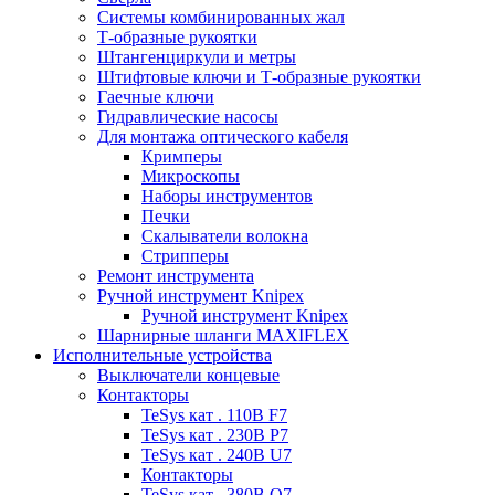
Системы комбинированных жал
Т-образные рукоятки
Штангенциркули и метры
Штифтовые ключи и Т-образные рукоятки
Гаечные ключи
Гидравлические насосы
Для монтажа оптического кабеля
Кримперы
Микроскопы
Наборы инструментов
Печки
Скалыватели волокна
Стрипперы
Ремонт инструмента
Ручной инструмент Knipex
Ручной инструмент Knipex
Шарнирные шланги MAXIFLEX
Исполнительные устройства
Выключатели концевые
Контакторы
TeSys кат . 110В F7
TeSys кат . 230В P7
TeSys кат . 240В U7
Контакторы
TeSys кат . 380В Q7