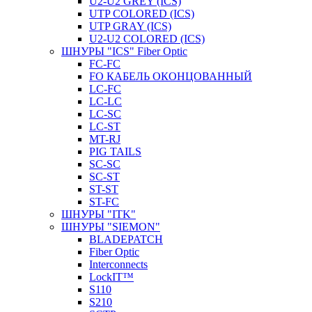
U2-U2 GREY (ICS)
UTP COLORED (ICS)
UTP GRAY (ICS)
U2-U2 COLORED (ICS)
ШНУРЫ "ICS" Fiber Optic
FC-FC
FO КАБЕЛЬ ОКОНЦОВАННЫЙ
LC-FC
LC-LC
LC-SC
LС-ST
MT-RJ
PIG TAILS
SC-SC
SC-ST
ST-ST
ST-FC
ШНУРЫ "ITK"
ШНУРЫ "SIEMON"
BLADEPATCH
Fiber Optic
Interconnects
LockIT™
S110
S210