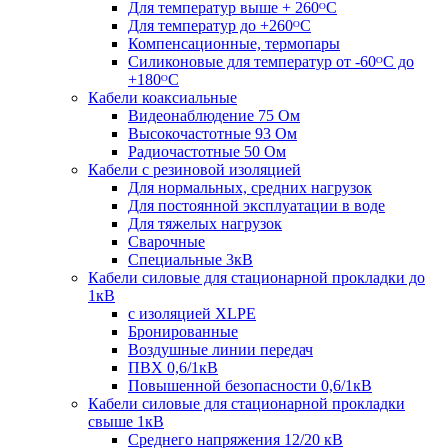
Для температур выше + 260ᴼС
Для температур до +260ᴼС
Компенсационные, термопары
Силиконовые для температур от -60ᴼC до
+180ᴼС
Кабели коаксиальные
Видеонаблюдение 75 Ом
Высокочастотные 93 Ом
Радиочастотные 50 Ом
Кабели с резиновой изоляцией
Для нормальных, средних нагрузок
Для постоянной эксплуатации в воде
Для тяжелых нагрузок
Сварочные
Специальные 3кВ
Кабели силовые для стационарной прокладки до
1кВ
c изоляцией XLPE
Бронированные
Воздушные линии передач
ПВХ 0,6/1кВ
Повышенной безопасности 0,6/1кВ
Кабели силовые для стационарной прокладки
свыше 1кВ
Среднего напряжения 12/20 кВ