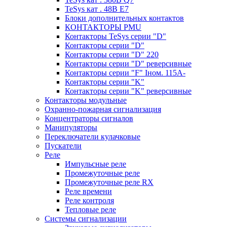
TeSys кат . 48В E7
Блоки дополнительных контактов
КОНТАКТОРЫ PMU
Контакторы TeSys серии "D"
Контакторы серии "D"
Контакторы серии "D" 220
Контакторы серии "D" реверсивные
Контакторы серии "F" Iном. 115А-
Контакторы серии "K"
Контакторы серии "K" реверсивные
Контакторы модульные
Охранно-пожарная сигнализация
Концентраторы сигналов
Манипуляторы
Переключатели кулачковые
Пускатели
Реле
Импульсные реле
Промежуточные реле
Промежуточные реле RX
Реле времени
Реле контроля
Тепловые реле
Системы сигнализации