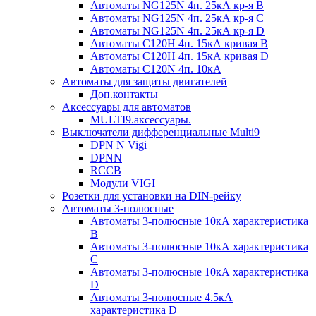
Автоматы NG125N 4п. 25кА кр-я B
Автоматы NG125N 4п. 25кА кр-я C
Автоматы NG125N 4п. 25кА кр-я D
Автоматы С120H 4п. 15кА кривая B
Автоматы С120H 4п. 15кА кривая D
Автоматы С120N 4п. 10кА
Автоматы для защиты двигателей
Доп.контакты
Аксессуары для автоматов
MULTI9.аксессуары.
Выключатели дифференциальные Multi9
DPN N Vigi
DPNN
RCCB
Модули VIGI
Розетки для установки на DIN-рейку
Автоматы 3-полюсные
Автоматы 3-полюсные 10кА характеристика
B
Автоматы 3-полюсные 10кА характеристика
C
Автоматы 3-полюсные 10кА характеристика
D
Автоматы 3-полюсные 4.5кА
характеристика D