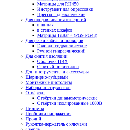
Матрицы для RH450
Инструмент для опрессовки
Прессы гидравлические
Для продавливания отверстий
в шинах
в стенках шкафов
Матрицы Tristar + (PG9-PG48)
Для резки кабеля и проводов
Головки гидравлические
Ручной гидравлический
Для снятия изоляции
Оболочка ПВХ
Сшитый полиэтилен
Доп инструменты и аксессуары
Шарнирно-губцевый
Монтажные пистолеты
Наборы инструментов
Отвёртки
Отвёртки динамометрические
Отвёртки изолированные 1000В
Пинцеты
Пробники напряжения
Прочий
Рукоятка-держатель с ключами
Сверла