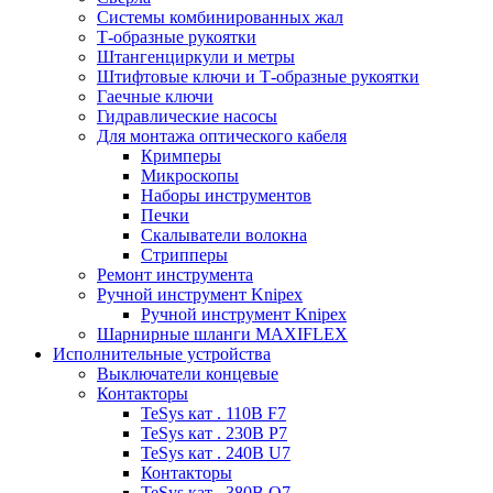
Системы комбинированных жал
Т-образные рукоятки
Штангенциркули и метры
Штифтовые ключи и Т-образные рукоятки
Гаечные ключи
Гидравлические насосы
Для монтажа оптического кабеля
Кримперы
Микроскопы
Наборы инструментов
Печки
Скалыватели волокна
Стрипперы
Ремонт инструмента
Ручной инструмент Knipex
Ручной инструмент Knipex
Шарнирные шланги MAXIFLEX
Исполнительные устройства
Выключатели концевые
Контакторы
TeSys кат . 110В F7
TeSys кат . 230В P7
TeSys кат . 240В U7
Контакторы
TeSys кат . 380В Q7