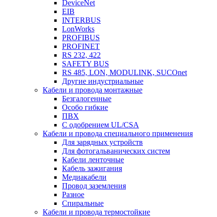
DeviceNet
EIB
INTERBUS
LonWorks
PROFIBUS
PROFINET
RS 232, 422
SAFETY BUS
RS 485, LON, MODULINK, SUCOnet
Другие индустриальные
Кабели и провода монтажные
Безгалогенные
Особо гибкие
ПВХ
С одобрением UL/CSA
Кабели и провода специального применения
Для зарядных устройств
Для фотогальванических систем
Кабели ленточные
Кабель зажигания
Медиакабели
Провод заземления
Разное
Спиральные
Кабели и провода термостойкие