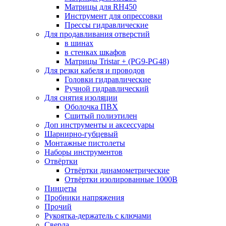
Матрицы для RH450
Инструмент для опрессовки
Прессы гидравлические
Для продавливания отверстий
в шинах
в стенках шкафов
Матрицы Tristar + (PG9-PG48)
Для резки кабеля и проводов
Головки гидравлические
Ручной гидравлический
Для снятия изоляции
Оболочка ПВХ
Сшитый полиэтилен
Доп инструменты и аксессуары
Шарнирно-губцевый
Монтажные пистолеты
Наборы инструментов
Отвёртки
Отвёртки динамометрические
Отвёртки изолированные 1000В
Пинцеты
Пробники напряжения
Прочий
Рукоятка-держатель с ключами
Сверла