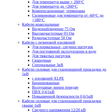
Для температур выше + 260ᴼС
Для температур до +260ᴼС
Компенсационные, термопары
Силиконовые для температур от -60ᴼC до
+180ᴼС
Кабели коаксиальные
Видеонаблюдение 75 Ом
Высокочастотные 93 Ом
Радиочастотные 50 Ом
Кабели с резиновой изоляцией
Для нормальных, средних нагрузок
Для постоянной эксплуатации в воде
Для тяжелых нагрузок
Сварочные
Специальные 3кВ
Кабели силовые для стационарной прокладки до
1кВ
c изоляцией XLPE
Бронированные
Воздушные линии передач
ПВХ 0,6/1кВ
Повышенной безопасности 0,6/1кВ
Кабели силовые для стационарной прокладки
свыше 1кВ
Среднего напряжения 12/20 кВ