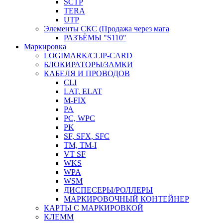
SCTP
TERA
UTP
Элементы СКС (Продажа через мага
РАЗЪЁМЫ "S110"
Маркировка
LOGIMARK/CLIP-CARD
БЛОКИРАТОРЫ/ЗАМКИ
КАБЕЛЯ И ПРОВОДОВ
CLI
LAT, ELAT
M-FIX
PA
PC, WРС
PK
SF, SFX, SFC
TM, TM-I
VT SF
WKS
WPA
WSM
ДИСПЕСЕРЫ/РОЛЛЕРЫ
МАРКИРОВОЧНЫЙ КОНТЕЙНЕР
КАРТЫ С МАРКИРОВКОЙ
КЛЕММ