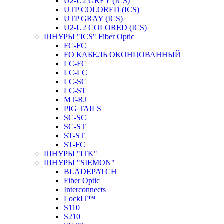
U2-U2 GREY (ICS)
UTP COLORED (ICS)
UTP GRAY (ICS)
U2-U2 COLORED (ICS)
ШНУРЫ "ICS" Fiber Optic
FC-FC
FO КАБЕЛЬ ОКОНЦОВАННЫЙ
LC-FC
LC-LC
LC-SC
LС-ST
MT-RJ
PIG TAILS
SC-SC
SC-ST
ST-ST
ST-FC
ШНУРЫ "ITK"
ШНУРЫ "SIEMON"
BLADEPATCH
Fiber Optic
Interconnects
LockIT™
S110
S210