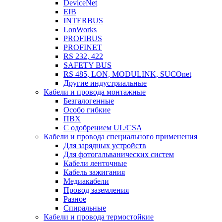
DeviceNet
EIB
INTERBUS
LonWorks
PROFIBUS
PROFINET
RS 232, 422
SAFETY BUS
RS 485, LON, MODULINK, SUCOnet
Другие индустриальные
Кабели и провода монтажные
Безгалогенные
Особо гибкие
ПВХ
С одобрением UL/CSA
Кабели и провода специального применения
Для зарядных устройств
Для фотогальванических систем
Кабели ленточные
Кабель зажигания
Медиакабели
Провод заземления
Разное
Спиральные
Кабели и провода термостойкие