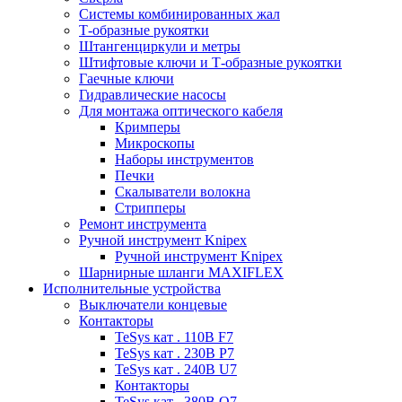
Системы комбинированных жал
Т-образные рукоятки
Штангенциркули и метры
Штифтовые ключи и Т-образные рукоятки
Гаечные ключи
Гидравлические насосы
Для монтажа оптического кабеля
Кримперы
Микроскопы
Наборы инструментов
Печки
Скалыватели волокна
Стрипперы
Ремонт инструмента
Ручной инструмент Knipex
Ручной инструмент Knipex
Шарнирные шланги MAXIFLEX
Исполнительные устройства
Выключатели концевые
Контакторы
TeSys кат . 110В F7
TeSys кат . 230В P7
TeSys кат . 240В U7
Контакторы
TeSys кат . 380В Q7