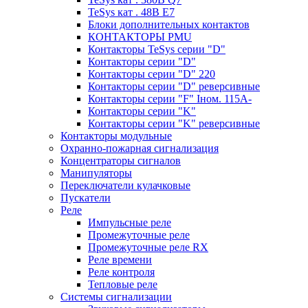
TeSys кат . 48В E7
Блоки дополнительных контактов
КОНТАКТОРЫ PMU
Контакторы TeSys серии "D"
Контакторы серии "D"
Контакторы серии "D" 220
Контакторы серии "D" реверсивные
Контакторы серии "F" Iном. 115А-
Контакторы серии "K"
Контакторы серии "K" реверсивные
Контакторы модульные
Охранно-пожарная сигнализация
Концентраторы сигналов
Манипуляторы
Переключатели кулачковые
Пускатели
Реле
Импульсные реле
Промежуточные реле
Промежуточные реле RX
Реле времени
Реле контроля
Тепловые реле
Системы сигнализации