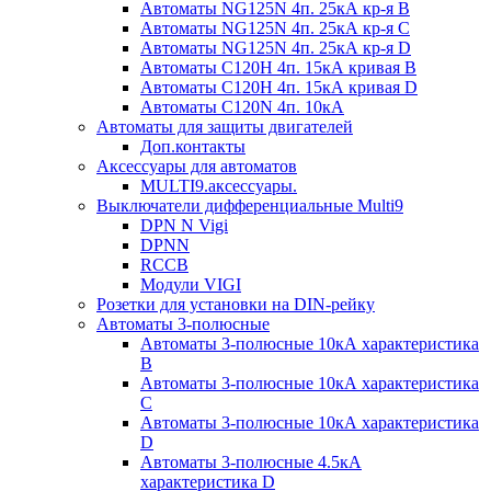
Автоматы NG125N 4п. 25кА кр-я B
Автоматы NG125N 4п. 25кА кр-я C
Автоматы NG125N 4п. 25кА кр-я D
Автоматы С120H 4п. 15кА кривая B
Автоматы С120H 4п. 15кА кривая D
Автоматы С120N 4п. 10кА
Автоматы для защиты двигателей
Доп.контакты
Аксессуары для автоматов
MULTI9.аксессуары.
Выключатели дифференциальные Multi9
DPN N Vigi
DPNN
RCCB
Модули VIGI
Розетки для установки на DIN-рейку
Автоматы 3-полюсные
Автоматы 3-полюсные 10кА характеристика
B
Автоматы 3-полюсные 10кА характеристика
C
Автоматы 3-полюсные 10кА характеристика
D
Автоматы 3-полюсные 4.5кА
характеристика D