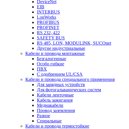
DeviceNet
EIB
INTERBUS
LonWorks
PROFIBUS
PROFINET
RS 232, 422
SAFETY BUS
RS 485, LON, MODULINK, SUCOnet
Другие индустриальные
Кабели и провода монтажные
Безгалогенные
Особо гибкие
ПВХ
С одобрением UL/CSA
Кабели и провода специального применения
Для зарядных устройств
Для фотогальванических систем
Кабели ленточные
Кабель зажигания
Медиакабели
Провод заземления
Разное
Спиральные
Кабели и провода термостойкие