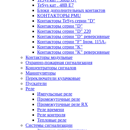
TeSys кат . 48В E7
Блоки дополнительных контактов
КОНТАКТОРЫ PMU
Контакторы TeSys серии "D"
Контакторы серии "D"
Контакторы серии "D" 220
Контакторы серии "D" реверсивные
Контакторы серии "F" Iном. 115А-
Контакторы серии "K"
Контакторы серии "K" реверсивные
Контакторы модульные
Охранно-пожарная сигнализация
Концентраторы сигналов
Манипуляторы
Переключатели кулачковые
Пускатели
Реле
Импульсные реле
Промежуточные реле
Промежуточные реле RX
Реле времени
Реле контроля
Тепловые реле
Системы сигнализации