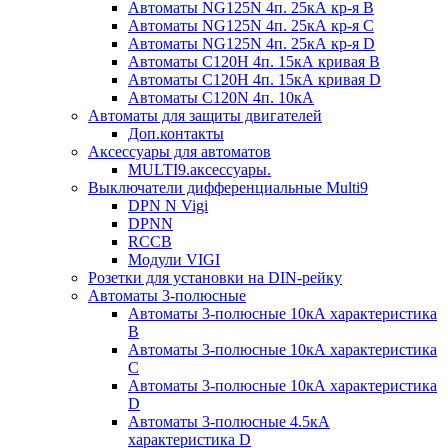
Автоматы NG125N 4п. 25кА кр-я B
Автоматы NG125N 4п. 25кА кр-я C
Автоматы NG125N 4п. 25кА кр-я D
Автоматы С120H 4п. 15кА кривая B
Автоматы С120H 4п. 15кА кривая D
Автоматы С120N 4п. 10кА
Автоматы для защиты двигателей
Доп.контакты
Аксессуары для автоматов
MULTI9.аксессуары.
Выключатели дифференциальные Multi9
DPN N Vigi
DPNN
RCCB
Модули VIGI
Розетки для установки на DIN-рейку
Автоматы 3-полюсные
Автоматы 3-полюсные 10кА характеристика
B
Автоматы 3-полюсные 10кА характеристика
C
Автоматы 3-полюсные 10кА характеристика
D
Автоматы 3-полюсные 4.5кА
характеристика D