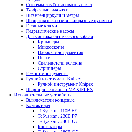
Системы комбинированных жал
Т-образные рукоятки
Штангенциркули и метры
Штифтовые ключи и Т-образные рукоятки
Гаечные ключи
Гидравлические насосы
Для монтажа оптического кабеля
Кримперы
Микроскопы
Наборы инструментов
Печки
Скалыватели волокна
Стрипперы
Ремонт инструмента
Ручной инструмент Knipex
Ручной инструмент Knipex
Шарнирные шланги MAXIFLEX
Исполнительные устройства
Выключатели концевые
Контакторы
TeSys кат . 110В F7
TeSys кат . 230В P7
TeSys кат . 240В U7
Контакторы
TeSys кат . 380В Q7