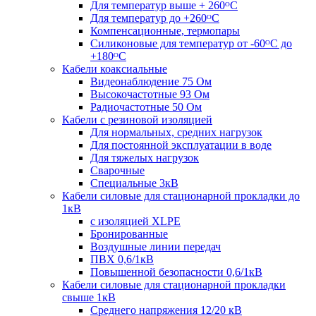
Для температур выше + 260ᴼС
Для температур до +260ᴼС
Компенсационные, термопары
Силиконовые для температур от -60ᴼC до
+180ᴼС
Кабели коаксиальные
Видеонаблюдение 75 Ом
Высокочастотные 93 Ом
Радиочастотные 50 Ом
Кабели с резиновой изоляцией
Для нормальных, средних нагрузок
Для постоянной эксплуатации в воде
Для тяжелых нагрузок
Сварочные
Специальные 3кВ
Кабели силовые для стационарной прокладки до
1кВ
c изоляцией XLPE
Бронированные
Воздушные линии передач
ПВХ 0,6/1кВ
Повышенной безопасности 0,6/1кВ
Кабели силовые для стационарной прокладки
свыше 1кВ
Среднего напряжения 12/20 кВ