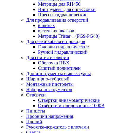
Матрицы для RH450
Инструмент для опрессовки
Прессы гидравлические
Для продавливания отверстий
в шинах
в стенках шкафов
Матрицы Tristar + (PG9-PG48)
Для резки кабеля и проводов
Головки гидравлические
Ручной гидравлический
Для снятия изоляции
Оболочка ПВХ
Сшитый полиэтилен
Доп инструменты и аксессуары
Шарнирно-губцевый
Монтажные пистолеты
Наборы инструментов
Отвёртки
Отвёртки динамометрические
Отвёртки изолированные 1000В
Пинцеты
Пробники напряжения
Прочий
Рукоятка-держатель с ключами
Сверла