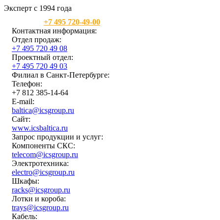
Эксперт с 1994 года
Москва:
+7 495 720-49-00
Контактная информация:
Отдел продаж:
+7 495 720 49 08
Проектный отдел:
+7 495 720 49 03
Филиал в Санкт-Петербурге:
Телефон:
+7 812 385-14-64
E-mail:
baltica@icsgroup.ru
Сайт:
www.icsbaltica.ru
Запрос продукции и услуг:
Компоненты СКС:
telecom@icsgroup.ru
Электротехника:
electro@icsgroup.ru
Шкафы:
racks@icsgroup.ru
Лотки и короба:
trays@icsgroup.ru
Кабель: