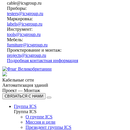
cable@icsgroup.ru
Приборы:
testers@icsgroup.ru
Маркировка:
labels@icsgroup.ru
Инструмент:
tools@icsgroup.ru
Мебель:
furniture@icsgroup.ru
Проектирование и монтаж:
projects@icsgroup.ru
Подробная контактная информация
Кабельные сети
Автоматизация зданий
Проект — Монтаж
СВЯЗАТЬСЯ С НАМИ
Группа ICS
Группа ICS
О группе ICS
Миссия и цели
Президент группы ICS