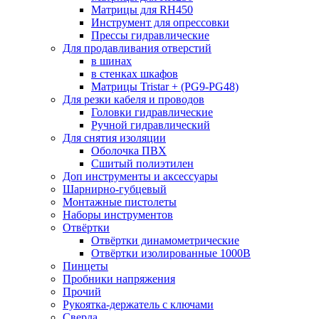
Матрицы для RH450
Инструмент для опрессовки
Прессы гидравлические
Для продавливания отверстий
в шинах
в стенках шкафов
Матрицы Tristar + (PG9-PG48)
Для резки кабеля и проводов
Головки гидравлические
Ручной гидравлический
Для снятия изоляции
Оболочка ПВХ
Сшитый полиэтилен
Доп инструменты и аксессуары
Шарнирно-губцевый
Монтажные пистолеты
Наборы инструментов
Отвёртки
Отвёртки динамометрические
Отвёртки изолированные 1000В
Пинцеты
Пробники напряжения
Прочий
Рукоятка-держатель с ключами
Сверла