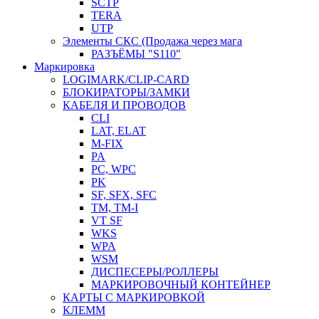
SCTP
TERA
UTP
Элементы СКС (Продажа через мага
РАЗЪЁМЫ "S110"
Маркировка
LOGIMARK/CLIP-CARD
БЛОКИРАТОРЫ/ЗАМКИ
КАБЕЛЯ И ПРОВОДОВ
CLI
LAT, ELAT
M-FIX
PA
PC, WРС
PK
SF, SFX, SFC
TM, TM-I
VT SF
WKS
WPA
WSM
ДИСПЕСЕРЫ/РОЛЛЕРЫ
МАРКИРОВОЧНЫЙ КОНТЕЙНЕР
КАРТЫ С МАРКИРОВКОЙ
КЛЕММ