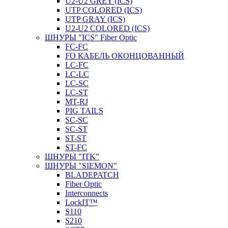
U2-U2 GREY (ICS)
UTP COLORED (ICS)
UTP GRAY (ICS)
U2-U2 COLORED (ICS)
ШНУРЫ "ICS" Fiber Optic
FC-FC
FO КАБЕЛЬ ОКОНЦОВАННЫЙ
LC-FC
LC-LC
LC-SC
LС-ST
MT-RJ
PIG TAILS
SC-SC
SC-ST
ST-ST
ST-FC
ШНУРЫ "ITK"
ШНУРЫ "SIEMON"
BLADEPATCH
Fiber Optic
Interconnects
LockIT™
S110
S210