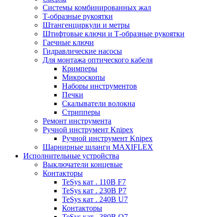
Системы комбинированных жал
Т-образные рукоятки
Штангенциркули и метры
Штифтовые ключи и Т-образные рукоятки
Гаечные ключи
Гидравлические насосы
Для монтажа оптического кабеля
Кримперы
Микроскопы
Наборы инструментов
Печки
Скалыватели волокна
Стрипперы
Ремонт инструмента
Ручной инструмент Knipex
Ручной инструмент Knipex
Шарнирные шланги MAXIFLEX
Исполнительные устройства
Выключатели концевые
Контакторы
TeSys кат . 110В F7
TeSys кат . 230В P7
TeSys кат . 240В U7
Контакторы
TeSys кат . 380В Q7