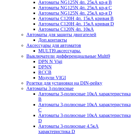
Автоматы NG125N 4п. 25кА кр-я B
Автоматы NG125N 4п. 25кА кр-я C
Автоматы NG125N 4п. 25кА кр-я D
Автоматы С120H 4п. 15кА кривая B
Автоматы С120H 4п. 15кА кривая D
Автоматы С120N 4п. 10кА
Автоматы для защиты двигателей
Доп.контакты
Аксессуары для автоматов
MULTI9.аксессуары.
Выключатели дифференциальные Multi9
DPN N Vigi
DPNN
RCCB
Модули VIGI
Розетки для установки на DIN-рейку
Автоматы 3-полюсные
Автоматы 3-полюсные 10кА характеристика
B
Автоматы 3-полюсные 10кА характеристика
C
Автоматы 3-полюсные 10кА характеристика
D
Автоматы 3-полюсные 4.5кА
характеристика D