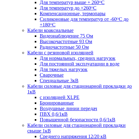
Для температур выше + 260ᴼС
Для температур до +260ᴼС
Компенсационные, термопары
Силиконовые для температур от -60ᴼC до
+180ᴼС
Кабели коаксиальные
Видеонаблюдение 75 Ом
Высокочастотные 93 Ом
Радиочастотные 50 Ом
Кабели с резиновой изоляцией
Для нормальных, средних нагрузок
Для постоянной эксплуатации в воде
Для тяжелых нагрузок
Сварочные
Специальные 3кВ
Кабели силовые для стационарной прокладки до
1кВ
c изоляцией XLPE
Бронированные
Воздушные линии передач
ПВХ 0,6/1кВ
Повышенной безопасности 0,6/1кВ
Кабели силовые для стационарной прокладки
свыше 1кВ
Среднего напряжения 12/20 кВ