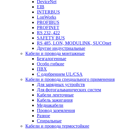
DeviceNet
EIB
INTERBUS
LonWorks
PROFIBUS
PROFINET
RS 232, 422
SAFETY BUS
RS 485, LON, MODULINK, SUCOnet
Другие индустриальные
Кабели и провода монтажные
Безгалогенные
Особо гибкие
ПВХ
С одобрением UL/CSA
Кабели и провода специального применения
Для зарядных устройств
Для фотогальванических систем
Кабели ленточные
Кабель зажигания
Медиакабели
Провод заземления
Разное
Спиральные
Кабели и провода термостойкие