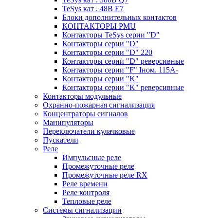
TeSys кат . 48В E7
Блоки дополнительных контактов
КОНТАКТОРЫ PMU
Контакторы TeSys серии "D"
Контакторы серии "D"
Контакторы серии "D" 220
Контакторы серии "D" реверсивные
Контакторы серии "F" Iном. 115А-
Контакторы серии "K"
Контакторы серии "K" реверсивные
Контакторы модульные
Охранно-пожарная сигнализация
Концентраторы сигналов
Манипуляторы
Переключатели кулачковые
Пускатели
Реле
Импульсные реле
Промежуточные реле
Промежуточные реле RX
Реле времени
Реле контроля
Тепловые реле
Системы сигнализации