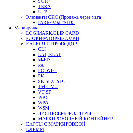
SCTP
TERA
UTP
Элементы СКС (Продажа через мага
РАЗЪЁМЫ "S110"
Маркировка
LOGIMARK/CLIP-CARD
БЛОКИРАТОРЫ/ЗАМКИ
КАБЕЛЯ И ПРОВОДОВ
CLI
LAT, ELAT
M-FIX
PA
PC, WРС
PK
SF, SFX, SFC
TM, TM-I
VT SF
WKS
WPA
WSM
ДИСПЕСЕРЫ/РОЛЛЕРЫ
МАРКИРОВОЧНЫЙ КОНТЕЙНЕР
КАРТЫ С МАРКИРОВКОЙ
КЛЕММ