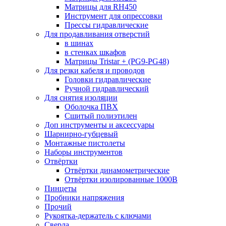
Матрицы для RH450
Инструмент для опрессовки
Прессы гидравлические
Для продавливания отверстий
в шинах
в стенках шкафов
Матрицы Tristar + (PG9-PG48)
Для резки кабеля и проводов
Головки гидравлические
Ручной гидравлический
Для снятия изоляции
Оболочка ПВХ
Сшитый полиэтилен
Доп инструменты и аксессуары
Шарнирно-губцевый
Монтажные пистолеты
Наборы инструментов
Отвёртки
Отвёртки динамометрические
Отвёртки изолированные 1000В
Пинцеты
Пробники напряжения
Прочий
Рукоятка-держатель с ключами
Сверла