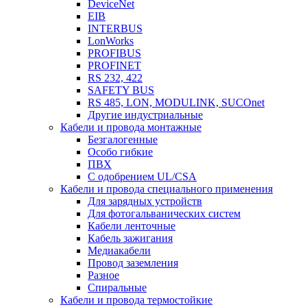
DeviceNet
EIB
INTERBUS
LonWorks
PROFIBUS
PROFINET
RS 232, 422
SAFETY BUS
RS 485, LON, MODULINK, SUCOnet
Другие индустриальные
Кабели и провода монтажные
Безгалогенные
Особо гибкие
ПВХ
С одобрением UL/CSA
Кабели и провода специального применения
Для зарядных устройств
Для фотогальванических систем
Кабели ленточные
Кабель зажигания
Медиакабели
Провод заземления
Разное
Спиральные
Кабели и провода термостойкие