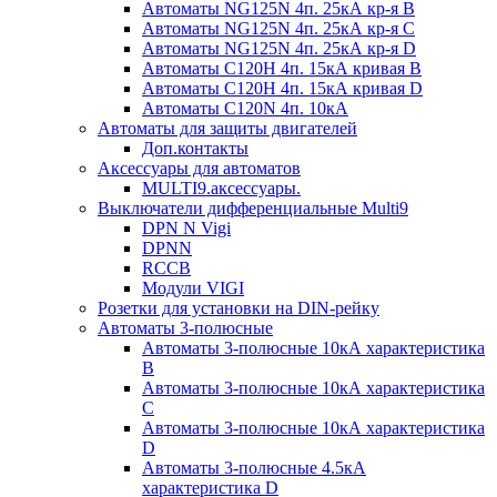
Автоматы NG125N 4п. 25кА кр-я B
Автоматы NG125N 4п. 25кА кр-я C
Автоматы NG125N 4п. 25кА кр-я D
Автоматы С120H 4п. 15кА кривая B
Автоматы С120H 4п. 15кА кривая D
Автоматы С120N 4п. 10кА
Автоматы для защиты двигателей
Доп.контакты
Аксессуары для автоматов
MULTI9.аксессуары.
Выключатели дифференциальные Multi9
DPN N Vigi
DPNN
RCCB
Модули VIGI
Розетки для установки на DIN-рейку
Автоматы 3-полюсные
Автоматы 3-полюсные 10кА характеристика
B
Автоматы 3-полюсные 10кА характеристика
C
Автоматы 3-полюсные 10кА характеристика
D
Автоматы 3-полюсные 4.5кА
характеристика D