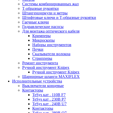
Системы комбинированных жал
Т-образные рукоятки
Штангенциркули и метры
Штифтовые ключи и Т-образные рукоятки
Гаечные ключи
Гидравлические насосы
Для монтажа оптического кабеля
Кримперы
Микроскопы
Наборы инструментов
Печки
Скалыватели волокна
Стрипперы
Ремонт инструмента
Ручной инструмент Knipex
Ручной инструмент Knipex
Шарнирные шланги MAXIFLEX
Исполнительные устройства
Выключатели концевые
Контакторы
TeSys кат . 110В F7
TeSys кат . 230В P7
TeSys кат . 240В U7
Контакторы
TeSys кат . 380В Q7