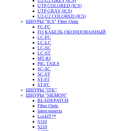
U2-U2 GREY (ICS)
UTP COLORED (ICS)
UTP GRAY (ICS)
U2-U2 COLORED (ICS)
ШНУРЫ "ICS" Fiber Optic
FC-FC
FO КАБЕЛЬ ОКОНЦОВАННЫЙ
LC-FC
LC-LC
LC-SC
LС-ST
MT-RJ
PIG TAILS
SC-SC
SC-ST
ST-ST
ST-FC
ШНУРЫ "ITK"
ШНУРЫ "SIEMON"
BLADEPATCH
Fiber Optic
Interconnects
LockIT™
S110
S210