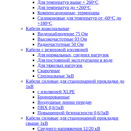
Для температур выше + 260ᴼС
Для температур до +260ᴼС
Компенсационные, термопары
Силиконовые для температур от -60ᴼC до
+180ᴼС
Кабели коаксиальные
Видеонаблюдение 75 Ом
Высокочастотные 93 Ом
Радиочастотные 50 Ом
Кабели с резиновой изоляцией
Для нормальных, средних нагрузок
Для постоянной эксплуатации в воде
Для тяжелых нагрузок
Сварочные
Специальные 3кВ
Кабели силовые для стационарной прокладки до
1кВ
c изоляцией XLPE
Бронированные
Воздушные линии передач
ПВХ 0,6/1кВ
Повышенной безопасности 0,6/1кВ
Кабели силовые для стационарной прокладки
свыше 1кВ
Среднего напряжения 12/20 кВ