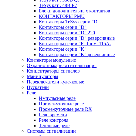
TeSys кат . 48В E7
Блоки дополнительных контактов
КОНТАКТОРЫ PMU
Контакторы TeSys серии "D"
Контакторы серии "D"
Контакторы серии "D" 220
Контакторы серии "D" реверсивные
Контакторы серии "F" Iном. 115А-
Контакторы серии "K"
Контакторы серии "K" реверсивные
Контакторы модульные
Охранно-пожарная сигнализация
Концентраторы сигналов
Манипуляторы
Переключатели кулачковые
Пускатели
Реле
Импульсные реле
Промежуточные реле
Промежуточные реле RX
Реле времени
Реле контроля
Тепловые реле
Системы сигнализации