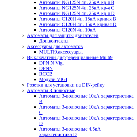
Автоматы NG125N 4п. 25кА кр-я B
Автоматы NG125N 4п. 25кА кр-я C
Автоматы NG125N 4п. 25кА кр-я D
Автоматы С120H 4п. 15кА кривая B
Автоматы С120H 4п. 15кА кривая D
Автоматы С120N 4п. 10кА
Автоматы для защиты двигателей
Доп.контакты
Аксессуары для автоматов
MULTI9.аксессуары.
Выключатели дифференциальные Multi9
DPN N Vigi
DPNN
RCCB
Модули VIGI
Розетки для установки на DIN-рейку
Автоматы 3-полюсные
Автоматы 3-полюсные 10кА характеристика
B
Автоматы 3-полюсные 10кА характеристика
C
Автоматы 3-полюсные 10кА характеристика
D
Автоматы 3-полюсные 4.5кА
характеристика D