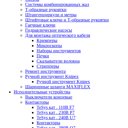
Системы комбинированных жал
Т-образные рукоятки
Штангенциркули и метры
Штифтовые ключи и Т-образные рукоятки
Гаечные ключи
Гидравлические насосы
Для монтажа оптического кабеля
Кримперы
Микроскопы
Наборы инструментов
Печки
Скалыватели волокна
Стрипперы
Ремонт инструмента
Ручной инструмент Knipex
Ручной инструмент Knipex
Шарнирные шланги MAXIFLEX
Исполнительные устройства
Выключатели концевые
Контакторы
TeSys кат . 110В F7
TeSys кат . 230В P7
TeSys кат . 240В U7
Контакторы
TeSys кат . 380В Q7