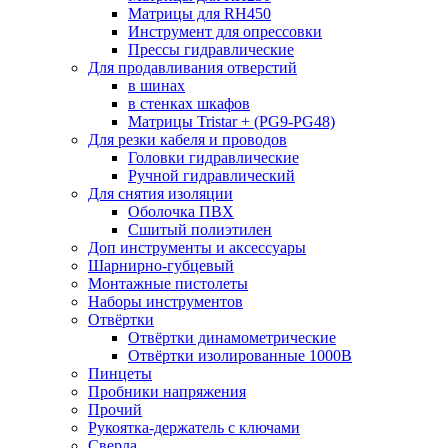
Матрицы для RH450
Инструмент для опрессовки
Прессы гидравлические
Для продавливания отверстий
в шинах
в стенках шкафов
Матрицы Tristar + (PG9-PG48)
Для резки кабеля и проводов
Головки гидравлические
Ручной гидравлический
Для снятия изоляции
Оболочка ПВХ
Сшитый полиэтилен
Доп инструменты и аксессуары
Шарнирно-губцевый
Монтажные пистолеты
Наборы инструментов
Отвёртки
Отвёртки динамометрические
Отвёртки изолированные 1000В
Пинцеты
Пробники напряжения
Прочий
Рукоятка-держатель с ключами
Сверла