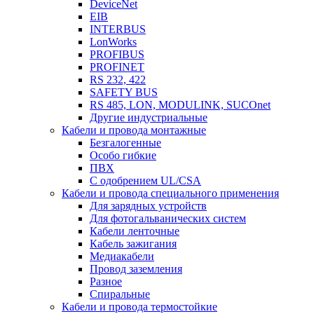
DeviceNet
EIB
INTERBUS
LonWorks
PROFIBUS
PROFINET
RS 232, 422
SAFETY BUS
RS 485, LON, MODULINK, SUCOnet
Другие индустриальные
Кабели и провода монтажные
Безгалогенные
Особо гибкие
ПВХ
С одобрением UL/CSA
Кабели и провода специального применения
Для зарядных устройств
Для фотогальванических систем
Кабели ленточные
Кабель зажигания
Медиакабели
Провод заземления
Разное
Спиральные
Кабели и провода термостойкие