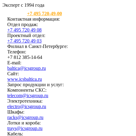
Эксперт с 1994 года
Москва:
+7 495 720-49-00
Контактная информация:
Отдел продаж:
+7 495 720 49 08
Проектный отдел:
+7 495 720 49 03
Филиал в Санкт-Петербурге:
Телефон:
+7 812 385-14-64
E-mail:
baltica@icsgroup.ru
Сайт:
www.icsbaltica.ru
Запрос продукции и услуг:
Компоненты СКС:
telecom@icsgroup.ru
Электротехника:
electro@icsgroup.ru
Шкафы:
racks@icsgroup.ru
Лотки и короба:
trays@icsgroup.ru
Кабель: