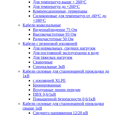
Для температур выше + 260ᴼС
Для температур до +260ᴼС
Компенсационные, термопары
Силиконовые для температур от -60ᴼC до
+180ᴼС
Кабели коаксиальные
Видеонаблюдение 75 Ом
Высокочастотные 93 Ом
Радиочастотные 50 Ом
Кабели с резиновой изоляцией
Для нормальных, средних нагрузок
Для постоянной эксплуатации в воде
Для тяжелых нагрузок
Сварочные
Специальные 3кВ
Кабели силовые для стационарной прокладки до
1кВ
c изоляцией XLPE
Бронированные
Воздушные линии передач
ПВХ 0,6/1кВ
Повышенной безопасности 0,6/1кВ
Кабели силовые для стационарной прокладки
свыше 1кВ
Среднего напряжения 12/20 кВ