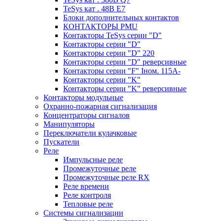
TeSys кат . 48В E7
Блоки дополнительных контактов
КОНТАКТОРЫ PMU
Контакторы TeSys серии "D"
Контакторы серии "D"
Контакторы серии "D" 220
Контакторы серии "D" реверсивные
Контакторы серии "F" Iном. 115А-
Контакторы серии "K"
Контакторы серии "K" реверсивные
Контакторы модульные
Охранно-пожарная сигнализация
Концентраторы сигналов
Манипуляторы
Переключатели кулачковые
Пускатели
Реле
Импульсные реле
Промежуточные реле
Промежуточные реле RX
Реле времени
Реле контроля
Тепловые реле
Системы сигнализации