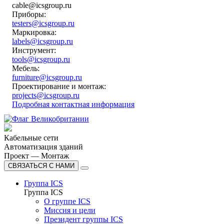
cable@icsgroup.ru
Приборы:
testers@icsgroup.ru
Маркировка:
labels@icsgroup.ru
Инструмент:
tools@icsgroup.ru
Мебель:
furniture@icsgroup.ru
Проектирование и монтаж:
projects@icsgroup.ru
Подробная контактная информация
Кабельные сети
Автоматизация зданий
Проект — Монтаж
СВЯЗАТЬСЯ С НАМИ
Группа ICS
Группа ICS
О группе ICS
Миссия и цели
Президент группы ICS