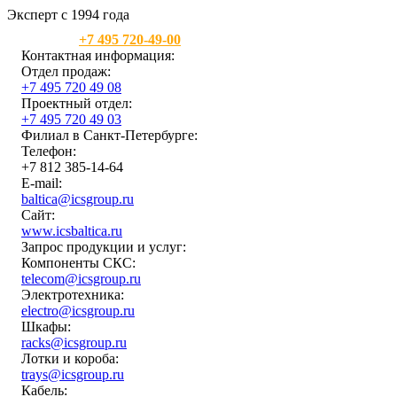
Эксперт с 1994 года
Москва:
+7 495 720-49-00
Контактная информация:
Отдел продаж:
+7 495 720 49 08
Проектный отдел:
+7 495 720 49 03
Филиал в Санкт-Петербурге:
Телефон:
+7 812 385-14-64
E-mail:
baltica@icsgroup.ru
Сайт:
www.icsbaltica.ru
Запрос продукции и услуг:
Компоненты СКС:
telecom@icsgroup.ru
Электротехника:
electro@icsgroup.ru
Шкафы:
racks@icsgroup.ru
Лотки и короба:
trays@icsgroup.ru
Кабель: