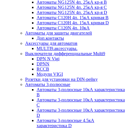
Автоматы NG125N 4п. 25кА кр-я B
Автоматы NG125N 4п. 25кА кр-я C
Автоматы NG125N 4п. 25кА кр-я D
Автоматы С120H 4п. 15кА кривая B
Автоматы С120H 4п. 15кА кривая D
Автоматы С120N 4п. 10кА
Автоматы для защиты двигателей
Доп.контакты
Аксессуары для автоматов
MULTI9.аксессуары.
Выключатели дифференциальные Multi9
DPN N Vigi
DPNN
RCCB
Модули VIGI
Розетки для установки на DIN-рейку
Автоматы 3-полюсные
Автоматы 3-полюсные 10кА характеристика
B
Автоматы 3-полюсные 10кА характеристика
C
Автоматы 3-полюсные 10кА характеристика
D
Автоматы 3-полюсные 4.5кА
характеристика D