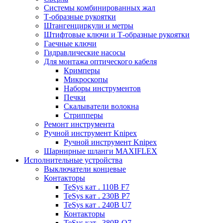
Системы комбинированных жал
Т-образные рукоятки
Штангенциркули и метры
Штифтовые ключи и Т-образные рукоятки
Гаечные ключи
Гидравлические насосы
Для монтажа оптического кабеля
Кримперы
Микроскопы
Наборы инструментов
Печки
Скалыватели волокна
Стрипперы
Ремонт инструмента
Ручной инструмент Knipex
Ручной инструмент Knipex
Шарнирные шланги MAXIFLEX
Исполнительные устройства
Выключатели концевые
Контакторы
TeSys кат . 110В F7
TeSys кат . 230В P7
TeSys кат . 240В U7
Контакторы
TeSys кат . 380В Q7