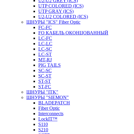
U2-U2 GREY (ICS)
UTP COLORED (ICS)
UTP GRAY (ICS)
U2-U2 COLORED (ICS)
ШНУРЫ "ICS" Fiber Optic
FC-FC
FO КАБЕЛЬ ОКОНЦОВАННЫЙ
LC-FC
LC-LC
LC-SC
LС-ST
MT-RJ
PIG TAILS
SC-SC
SC-ST
ST-ST
ST-FC
ШНУРЫ "ITK"
ШНУРЫ "SIEMON"
BLADEPATCH
Fiber Optic
Interconnects
LockIT™
S110
S210