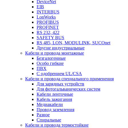
DeviceNet
EIB
INTERBUS
LonWorks
PROFIBUS
PROFINET
RS 232, 422
SAFETY BUS
RS 485, LON, MODULINK, SUCOnet
Другие индустриальные
Кабели и провода монтажные
Безгалогенные
Особо гибкие
ПВХ
С одобрением UL/CSA
Кабели и провода специального применения
Для зарядных устройств
Для фотогальванических систем
Кабели ленточные
Кабель зажигания
Медиакабели
Провод заземления
Разное
Спиральные
Кабели и провода термостойкие