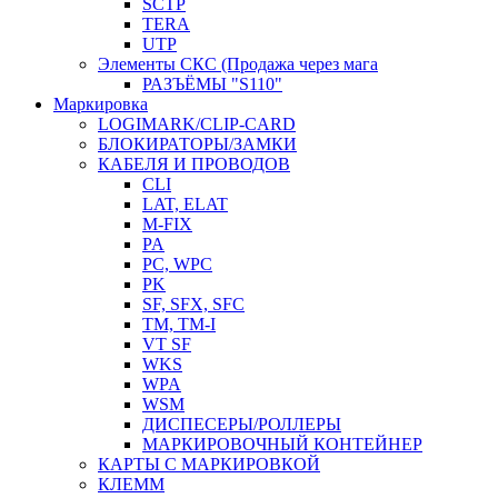
SCTP
TERA
UTP
Элементы СКС (Продажа через мага
РАЗЪЁМЫ "S110"
Маркировка
LOGIMARK/CLIP-CARD
БЛОКИРАТОРЫ/ЗАМКИ
КАБЕЛЯ И ПРОВОДОВ
CLI
LAT, ELAT
M-FIX
PA
PC, WРС
PK
SF, SFX, SFC
TM, TM-I
VT SF
WKS
WPA
WSM
ДИСПЕСЕРЫ/РОЛЛЕРЫ
МАРКИРОВОЧНЫЙ КОНТЕЙНЕР
КАРТЫ С МАРКИРОВКОЙ
КЛЕММ