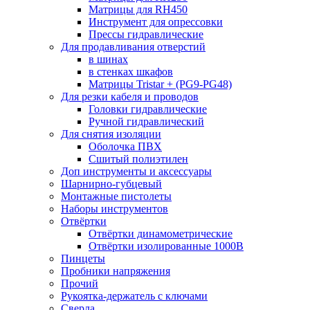
Матрицы для RH450
Инструмент для опрессовки
Прессы гидравлические
Для продавливания отверстий
в шинах
в стенках шкафов
Матрицы Tristar + (PG9-PG48)
Для резки кабеля и проводов
Головки гидравлические
Ручной гидравлический
Для снятия изоляции
Оболочка ПВХ
Сшитый полиэтилен
Доп инструменты и аксессуары
Шарнирно-губцевый
Монтажные пистолеты
Наборы инструментов
Отвёртки
Отвёртки динамометрические
Отвёртки изолированные 1000В
Пинцеты
Пробники напряжения
Прочий
Рукоятка-держатель с ключами
Сверла