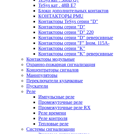
TeSys кат . 48В E7
Блоки дополнительных контактов
КОНТАКТОРЫ PMU
Контакторы TeSys серии "D"
Контакторы серии "D"
Контакторы серии "D" 220
Контакторы серии "D" реверсивные
Контакторы серии "F" Iном. 115А-
Контакторы серии "K"
Контакторы серии "K" реверсивные
Контакторы модульные
Охранно-пожарная сигнализация
Концентраторы сигналов
Манипуляторы
Переключатели кулачковые
Пускатели
Реле
Импульсные реле
Промежуточные реле
Промежуточные реле RX
Реле времени
Реле контроля
Тепловые реле
Системы сигнализации