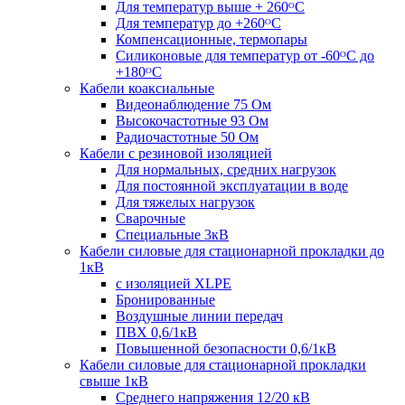
Для температур выше + 260ᴼС
Для температур до +260ᴼС
Компенсационные, термопары
Силиконовые для температур от -60ᴼC до
+180ᴼС
Кабели коаксиальные
Видеонаблюдение 75 Ом
Высокочастотные 93 Ом
Радиочастотные 50 Ом
Кабели с резиновой изоляцией
Для нормальных, средних нагрузок
Для постоянной эксплуатации в воде
Для тяжелых нагрузок
Сварочные
Специальные 3кВ
Кабели силовые для стационарной прокладки до
1кВ
c изоляцией XLPE
Бронированные
Воздушные линии передач
ПВХ 0,6/1кВ
Повышенной безопасности 0,6/1кВ
Кабели силовые для стационарной прокладки
свыше 1кВ
Среднего напряжения 12/20 кВ