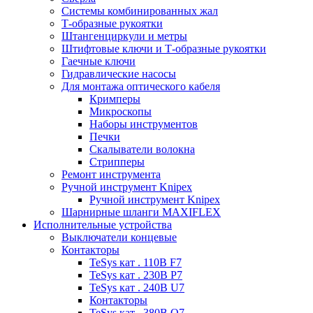
Системы комбинированных жал
Т-образные рукоятки
Штангенциркули и метры
Штифтовые ключи и Т-образные рукоятки
Гаечные ключи
Гидравлические насосы
Для монтажа оптического кабеля
Кримперы
Микроскопы
Наборы инструментов
Печки
Скалыватели волокна
Стрипперы
Ремонт инструмента
Ручной инструмент Knipex
Ручной инструмент Knipex
Шарнирные шланги MAXIFLEX
Исполнительные устройства
Выключатели концевые
Контакторы
TeSys кат . 110В F7
TeSys кат . 230В P7
TeSys кат . 240В U7
Контакторы
TeSys кат . 380В Q7