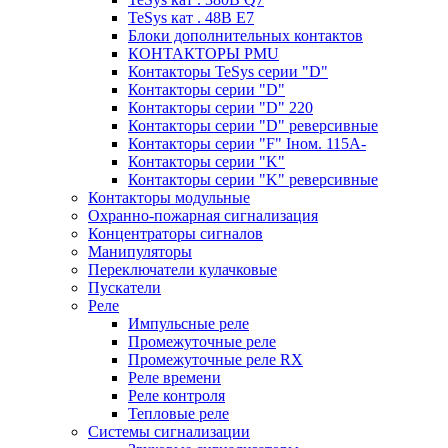
TeSys кат . 48В E7
Блоки дополнительных контактов
КОНТАКТОРЫ PMU
Контакторы TeSys серии "D"
Контакторы серии "D"
Контакторы серии "D" 220
Контакторы серии "D" реверсивные
Контакторы серии "F" Iном. 115А-
Контакторы серии "K"
Контакторы серии "K" реверсивные
Контакторы модульные
Охранно-пожарная сигнализация
Концентраторы сигналов
Манипуляторы
Переключатели кулачковые
Пускатели
Реле
Импульсные реле
Промежуточные реле
Промежуточные реле RX
Реле времени
Реле контроля
Тепловые реле
Системы сигнализации