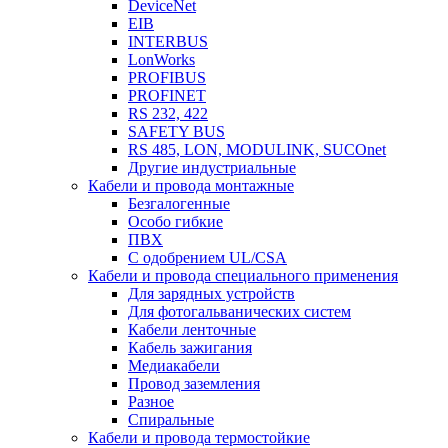
DeviceNet
EIB
INTERBUS
LonWorks
PROFIBUS
PROFINET
RS 232, 422
SAFETY BUS
RS 485, LON, MODULINK, SUCOnet
Другие индустриальные
Кабели и провода монтажные
Безгалогенные
Особо гибкие
ПВХ
С одобрением UL/CSA
Кабели и провода специального применения
Для зарядных устройств
Для фотогальванических систем
Кабели ленточные
Кабель зажигания
Медиакабели
Провод заземления
Разное
Спиральные
Кабели и провода термостойкие