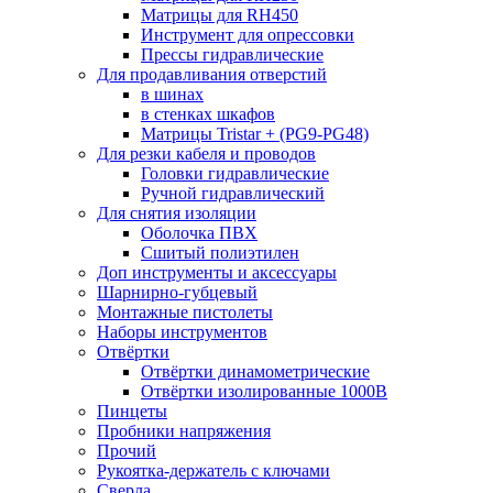
Матрицы для RH450
Инструмент для опрессовки
Прессы гидравлические
Для продавливания отверстий
в шинах
в стенках шкафов
Матрицы Tristar + (PG9-PG48)
Для резки кабеля и проводов
Головки гидравлические
Ручной гидравлический
Для снятия изоляции
Оболочка ПВХ
Сшитый полиэтилен
Доп инструменты и аксессуары
Шарнирно-губцевый
Монтажные пистолеты
Наборы инструментов
Отвёртки
Отвёртки динамометрические
Отвёртки изолированные 1000В
Пинцеты
Пробники напряжения
Прочий
Рукоятка-держатель с ключами
Сверла