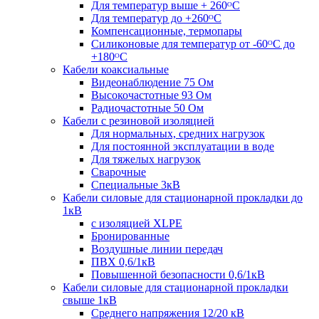
Для температур выше + 260ᴼС
Для температур до +260ᴼС
Компенсационные, термопары
Силиконовые для температур от -60ᴼC до
+180ᴼС
Кабели коаксиальные
Видеонаблюдение 75 Ом
Высокочастотные 93 Ом
Радиочастотные 50 Ом
Кабели с резиновой изоляцией
Для нормальных, средних нагрузок
Для постоянной эксплуатации в воде
Для тяжелых нагрузок
Сварочные
Специальные 3кВ
Кабели силовые для стационарной прокладки до
1кВ
c изоляцией XLPE
Бронированные
Воздушные линии передач
ПВХ 0,6/1кВ
Повышенной безопасности 0,6/1кВ
Кабели силовые для стационарной прокладки
свыше 1кВ
Среднего напряжения 12/20 кВ