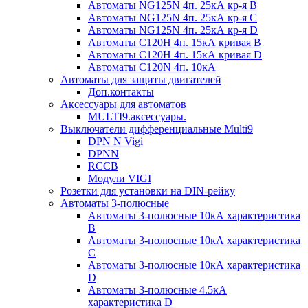
Автоматы NG125N 4п. 25кА кр-я B
Автоматы NG125N 4п. 25кА кр-я C
Автоматы NG125N 4п. 25кА кр-я D
Автоматы С120H 4п. 15кА кривая B
Автоматы С120H 4п. 15кА кривая D
Автоматы С120N 4п. 10кА
Автоматы для защиты двигателей
Доп.контакты
Аксессуары для автоматов
MULTI9.аксессуары.
Выключатели дифференциальные Multi9
DPN N Vigi
DPNN
RCCB
Модули VIGI
Розетки для установки на DIN-рейку
Автоматы 3-полюсные
Автоматы 3-полюсные 10кА характеристика
B
Автоматы 3-полюсные 10кА характеристика
C
Автоматы 3-полюсные 10кА характеристика
D
Автоматы 3-полюсные 4.5кА
характеристика D