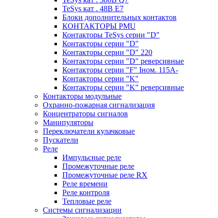
TeSys кат . 48В E7
Блоки дополнительных контактов
КОНТАКТОРЫ PMU
Контакторы TeSys серии "D"
Контакторы серии "D"
Контакторы серии "D" 220
Контакторы серии "D" реверсивные
Контакторы серии "F" Iном. 115А-
Контакторы серии "K"
Контакторы серии "K" реверсивные
Контакторы модульные
Охранно-пожарная сигнализация
Концентраторы сигналов
Манипуляторы
Переключатели кулачковые
Пускатели
Реле
Импульсные реле
Промежуточные реле
Промежуточные реле RX
Реле времени
Реле контроля
Тепловые реле
Системы сигнализации