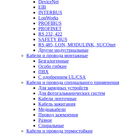
DeviceNet
EIB
INTERBUS
LonWorks
PROFIBUS
PROFINET
RS 232, 422
SAFETY BUS
RS 485, LON, MODULINK, SUCOnet
Другие индустриальные
Кабели и провода монтажные
Безгалогенные
Особо гибкие
ПВХ
С одобрением UL/CSA
Кабели и провода специального применения
Для зарядных устройств
Для фотогальванических систем
Кабели ленточные
Кабель зажигания
Медиакабели
Провод заземления
Разное
Спиральные
Кабели и провода термостойкие