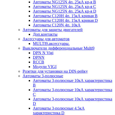
Автоматы NG125N 4п. 25кА кр-я B
Автоматы NG125N 4п. 25кА кр-я C
Автоматы NG125N 4п. 25кА кр-я D
Автоматы С120H 4п. 15кА кривая B
Автоматы С120H 4п. 15кА кривая D
Автоматы С120N 4п. 10кА
Автоматы для защиты двигателей
Доп.контакты
Аксессуары для автоматов
MULTI9.аксессуары.
Выключатели дифференциальные Multi9
DPN N Vigi
DPNN
RCCB
Модули VIGI
Розетки для установки на DIN-рейку
Автоматы 3-полюсные
Автоматы 3-полюсные 10кА характеристика
B
Автоматы 3-полюсные 10кА характеристика
C
Автоматы 3-полюсные 10кА характеристика
D
Автоматы 3-полюсные 4.5кА
характеристика D