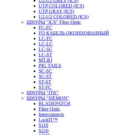
U2-U2 GREY (ICS)
UTP COLORED (ICS)
UTP GRAY (ICS)
U2-U2 COLORED (ICS)
ШНУРЫ "ICS" Fiber Optic
FC-FC
FO КАБЕЛЬ ОКОНЦОВАННЫЙ
LC-FC
LC-LC
LC-SC
LС-ST
MT-RJ
PIG TAILS
SC-SC
SC-ST
ST-ST
ST-FC
ШНУРЫ "ITK"
ШНУРЫ "SIEMON"
BLADEPATCH
Fiber Optic
Interconnects
LockIT™
S110
S210