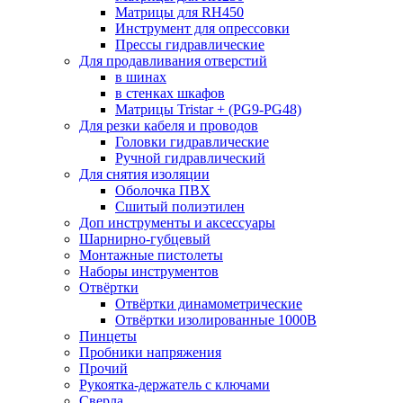
Матрицы для RH450
Инструмент для опрессовки
Прессы гидравлические
Для продавливания отверстий
в шинах
в стенках шкафов
Матрицы Tristar + (PG9-PG48)
Для резки кабеля и проводов
Головки гидравлические
Ручной гидравлический
Для снятия изоляции
Оболочка ПВХ
Сшитый полиэтилен
Доп инструменты и аксессуары
Шарнирно-губцевый
Монтажные пистолеты
Наборы инструментов
Отвёртки
Отвёртки динамометрические
Отвёртки изолированные 1000В
Пинцеты
Пробники напряжения
Прочий
Рукоятка-держатель с ключами
Сверла