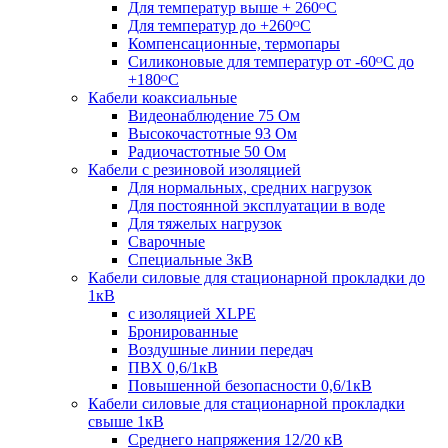
Для температур выше + 260ᴼС
Для температур до +260ᴼС
Компенсационные, термопары
Силиконовые для температур от -60ᴼC до
+180ᴼС
Кабели коаксиальные
Видеонаблюдение 75 Ом
Высокочастотные 93 Ом
Радиочастотные 50 Ом
Кабели с резиновой изоляцией
Для нормальных, средних нагрузок
Для постоянной эксплуатации в воде
Для тяжелых нагрузок
Сварочные
Специальные 3кВ
Кабели силовые для стационарной прокладки до
1кВ
c изоляцией XLPE
Бронированные
Воздушные линии передач
ПВХ 0,6/1кВ
Повышенной безопасности 0,6/1кВ
Кабели силовые для стационарной прокладки
свыше 1кВ
Среднего напряжения 12/20 кВ