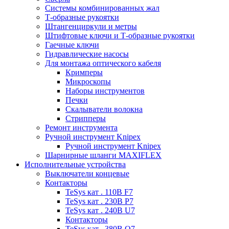
Системы комбинированных жал
Т-образные рукоятки
Штангенциркули и метры
Штифтовые ключи и Т-образные рукоятки
Гаечные ключи
Гидравлические насосы
Для монтажа оптического кабеля
Кримперы
Микроскопы
Наборы инструментов
Печки
Скалыватели волокна
Стрипперы
Ремонт инструмента
Ручной инструмент Knipex
Ручной инструмент Knipex
Шарнирные шланги MAXIFLEX
Исполнительные устройства
Выключатели концевые
Контакторы
TeSys кат . 110В F7
TeSys кат . 230В P7
TeSys кат . 240В U7
Контакторы
TeSys кат . 380В Q7