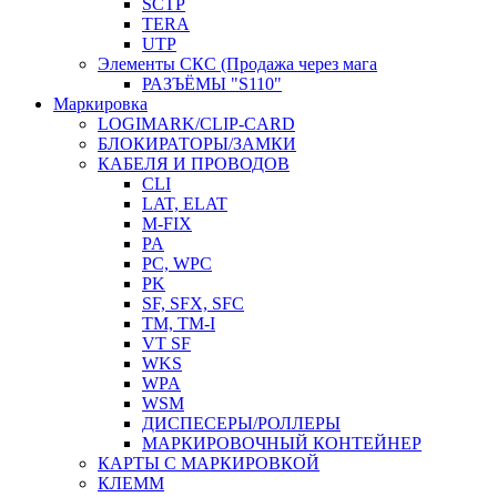
SCTP
TERA
UTP
Элементы СКС (Продажа через мага
РАЗЪЁМЫ "S110"
Маркировка
LOGIMARK/CLIP-CARD
БЛОКИРАТОРЫ/ЗАМКИ
КАБЕЛЯ И ПРОВОДОВ
CLI
LAT, ELAT
M-FIX
PA
PC, WРС
PK
SF, SFX, SFC
TM, TM-I
VT SF
WKS
WPA
WSM
ДИСПЕСЕРЫ/РОЛЛЕРЫ
МАРКИРОВОЧНЫЙ КОНТЕЙНЕР
КАРТЫ С МАРКИРОВКОЙ
КЛЕММ