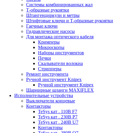
Системы комбинированных жал
Т-образные рукоятки
Штангенциркули и метры
Штифтовые ключи и Т-образные рукоятки
Гаечные ключи
Гидравлические насосы
Для монтажа оптического кабеля
Кримперы
Микроскопы
Наборы инструментов
Печки
Скалыватели волокна
Стрипперы
Ремонт инструмента
Ручной инструмент Knipex
Ручной инструмент Knipex
Шарнирные шланги MAXIFLEX
Исполнительные устройства
Выключатели концевые
Контакторы
TeSys кат . 110В F7
TeSys кат . 230В P7
TeSys кат . 240В U7
Контакторы
TeSys кат . 380В Q7