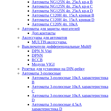
Автоматы NG125N 4п. 25кА кр-я B
Автоматы NG125N 4п. 25кА кр-я C
Автоматы NG125N 4п. 25кА кр-я D
Автоматы С120H 4п. 15кА кривая B
Автоматы С120H 4п. 15кА кривая D
Автоматы С120N 4п. 10кА
Автоматы для защиты двигателей
Доп.контакты
Аксессуары для автоматов
MULTI9.аксессуары.
Выключатели дифференциальные Multi9
DPN N Vigi
DPNN
RCCB
Модули VIGI
Розетки для установки на DIN-рейку
Автоматы 3-полюсные
Автоматы 3-полюсные 10кА характеристика
B
Автоматы 3-полюсные 10кА характеристика
C
Автоматы 3-полюсные 10кА характеристика
D
Автоматы 3-полюсные 4.5кА
характеристика D