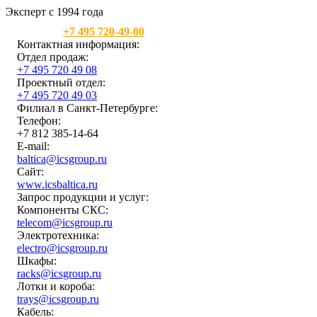
Эксперт с 1994 года
Москва:
+7 495 720-49-00
Контактная информация:
Отдел продаж:
+7 495 720 49 08
Проектный отдел:
+7 495 720 49 03
Филиал в Санкт-Петербурге:
Телефон:
+7 812 385-14-64
E-mail:
baltica@icsgroup.ru
Сайт:
www.icsbaltica.ru
Запрос продукции и услуг:
Компоненты СКС:
telecom@icsgroup.ru
Электротехника:
electro@icsgroup.ru
Шкафы:
racks@icsgroup.ru
Лотки и короба:
trays@icsgroup.ru
Кабель: