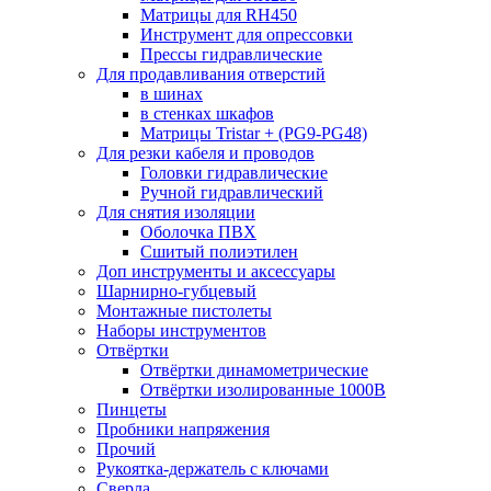
Матрицы для RH450
Инструмент для опрессовки
Прессы гидравлические
Для продавливания отверстий
в шинах
в стенках шкафов
Матрицы Tristar + (PG9-PG48)
Для резки кабеля и проводов
Головки гидравлические
Ручной гидравлический
Для снятия изоляции
Оболочка ПВХ
Сшитый полиэтилен
Доп инструменты и аксессуары
Шарнирно-губцевый
Монтажные пистолеты
Наборы инструментов
Отвёртки
Отвёртки динамометрические
Отвёртки изолированные 1000В
Пинцеты
Пробники напряжения
Прочий
Рукоятка-держатель с ключами
Сверла