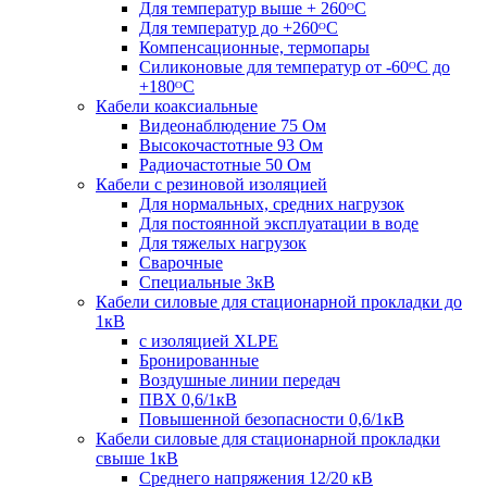
Для температур выше + 260ᴼС
Для температур до +260ᴼС
Компенсационные, термопары
Силиконовые для температур от -60ᴼC до
+180ᴼС
Кабели коаксиальные
Видеонаблюдение 75 Ом
Высокочастотные 93 Ом
Радиочастотные 50 Ом
Кабели с резиновой изоляцией
Для нормальных, средних нагрузок
Для постоянной эксплуатации в воде
Для тяжелых нагрузок
Сварочные
Специальные 3кВ
Кабели силовые для стационарной прокладки до
1кВ
c изоляцией XLPE
Бронированные
Воздушные линии передач
ПВХ 0,6/1кВ
Повышенной безопасности 0,6/1кВ
Кабели силовые для стационарной прокладки
свыше 1кВ
Среднего напряжения 12/20 кВ