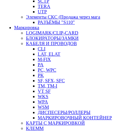
SCTP
TERA
UTP
Элементы СКС (Продажа через мага
РАЗЪЁМЫ "S110"
Маркировка
LOGIMARK/CLIP-CARD
БЛОКИРАТОРЫ/ЗАМКИ
КАБЕЛЯ И ПРОВОДОВ
CLI
LAT, ELAT
M-FIX
PA
PC, WРС
PK
SF, SFX, SFC
TM, TM-I
VT SF
WKS
WPA
WSM
ДИСПЕСЕРЫ/РОЛЛЕРЫ
МАРКИРОВОЧНЫЙ КОНТЕЙНЕР
КАРТЫ С МАРКИРОВКОЙ
КЛЕММ