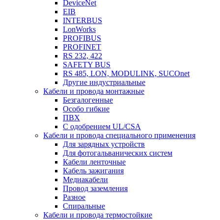
DeviceNet
EIB
INTERBUS
LonWorks
PROFIBUS
PROFINET
RS 232, 422
SAFETY BUS
RS 485, LON, MODULINK, SUCOnet
Другие индустриальные
Кабели и провода монтажные
Безгалогенные
Особо гибкие
ПВХ
С одобрением UL/CSA
Кабели и провода специального применения
Для зарядных устройств
Для фотогальванических систем
Кабели ленточные
Кабель зажигания
Медиакабели
Провод заземления
Разное
Спиральные
Кабели и провода термостойкие