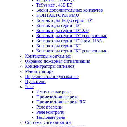
TeSys кат . 48В E7
Блоки дополнительных контактов
КОНТАКТОРЫ PMU
Контакторы TeSys серии "D"
Контакторы серии "D"
Контакторы серии "D" 220
Контакторы серии "D" реверсивные
Контакторы серии "F" Iном. 115А-
Контакторы серии "K"
Контакторы серии "K" реверсивные
Контакторы модульные
Охранно-пожарная сигнализация
Концентраторы сигналов
Манипуляторы
Переключатели кулачковые
Пускатели
Реле
Импульсные реле
Промежуточные реле
Промежуточные реле RX
Реле времени
Реле контроля
Тепловые реле
Системы сигнализации