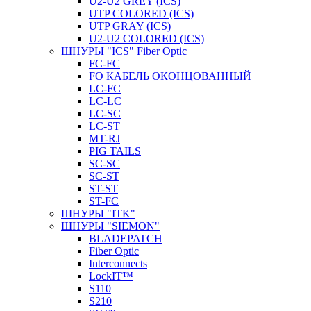
U2-U2 GREY (ICS)
UTP COLORED (ICS)
UTP GRAY (ICS)
U2-U2 COLORED (ICS)
ШНУРЫ "ICS" Fiber Optic
FC-FC
FO КАБЕЛЬ ОКОНЦОВАННЫЙ
LC-FC
LC-LC
LC-SC
LС-ST
MT-RJ
PIG TAILS
SC-SC
SC-ST
ST-ST
ST-FC
ШНУРЫ "ITK"
ШНУРЫ "SIEMON"
BLADEPATCH
Fiber Optic
Interconnects
LockIT™
S110
S210