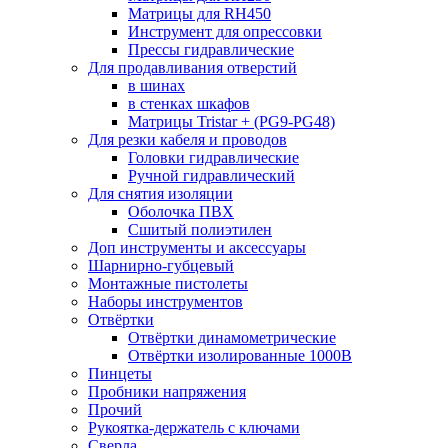
Матрицы для RH450
Инструмент для опрессовки
Прессы гидравлические
Для продавливания отверстий
в шинах
в стенках шкафов
Матрицы Tristar + (PG9-PG48)
Для резки кабеля и проводов
Головки гидравлические
Ручной гидравлический
Для снятия изоляции
Оболочка ПВХ
Сшитый полиэтилен
Доп инструменты и аксессуары
Шарнирно-губцевый
Монтажные пистолеты
Наборы инструментов
Отвёртки
Отвёртки динамометрические
Отвёртки изолированные 1000В
Пинцеты
Пробники напряжения
Прочий
Рукоятка-держатель с ключами
Сверла