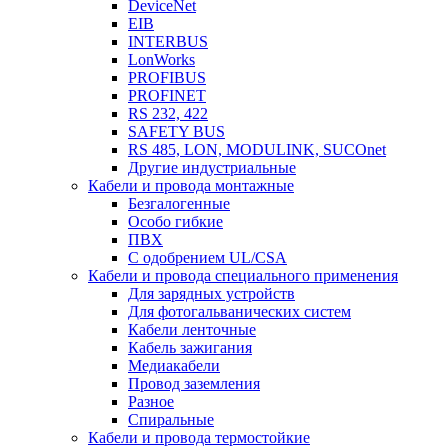
DeviceNet
EIB
INTERBUS
LonWorks
PROFIBUS
PROFINET
RS 232, 422
SAFETY BUS
RS 485, LON, MODULINK, SUCOnet
Другие индустриальные
Кабели и провода монтажные
Безгалогенные
Особо гибкие
ПВХ
С одобрением UL/CSA
Кабели и провода специального применения
Для зарядных устройств
Для фотогальванических систем
Кабели ленточные
Кабель зажигания
Медиакабели
Провод заземления
Разное
Спиральные
Кабели и провода термостойкие