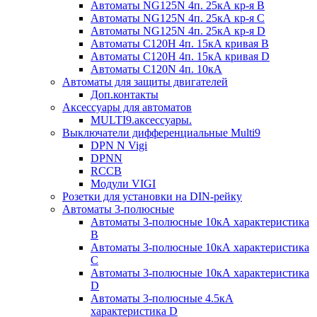
Автоматы NG125N 4п. 25кА кр-я B
Автоматы NG125N 4п. 25кА кр-я C
Автоматы NG125N 4п. 25кА кр-я D
Автоматы С120H 4п. 15кА кривая B
Автоматы С120H 4п. 15кА кривая D
Автоматы С120N 4п. 10кА
Автоматы для защиты двигателей
Доп.контакты
Аксессуары для автоматов
MULTI9.аксессуары.
Выключатели дифференциальные Multi9
DPN N Vigi
DPNN
RCCB
Модули VIGI
Розетки для установки на DIN-рейку
Автоматы 3-полюсные
Автоматы 3-полюсные 10кА характеристика
B
Автоматы 3-полюсные 10кА характеристика
C
Автоматы 3-полюсные 10кА характеристика
D
Автоматы 3-полюсные 4.5кА
характеристика D