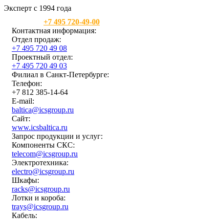
Эксперт с 1994 года
Москва:
+7 495 720-49-00
Контактная информация:
Отдел продаж:
+7 495 720 49 08
Проектный отдел:
+7 495 720 49 03
Филиал в Санкт-Петербурге:
Телефон:
+7 812 385-14-64
E-mail:
baltica@icsgroup.ru
Сайт:
www.icsbaltica.ru
Запрос продукции и услуг:
Компоненты СКС:
telecom@icsgroup.ru
Электротехника:
electro@icsgroup.ru
Шкафы:
racks@icsgroup.ru
Лотки и короба:
trays@icsgroup.ru
Кабель: