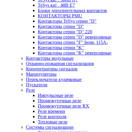
TeSys кат . 48В E7
Блоки дополнительных контактов
КОНТАКТОРЫ PMU
Контакторы TeSys серии "D"
Контакторы серии "D"
Контакторы серии "D" 220
Контакторы серии "D" реверсивные
Контакторы серии "F" Iном. 115А-
Контакторы серии "K"
Контакторы серии "K" реверсивные
Контакторы модульные
Охранно-пожарная сигнализация
Концентраторы сигналов
Манипуляторы
Переключатели кулачковые
Пускатели
Реле
Импульсные реле
Промежуточные реле
Промежуточные реле RX
Реле времени
Реле контроля
Тепловые реле
Системы сигнализации