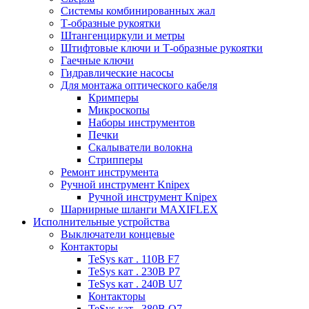
Системы комбинированных жал
Т-образные рукоятки
Штангенциркули и метры
Штифтовые ключи и Т-образные рукоятки
Гаечные ключи
Гидравлические насосы
Для монтажа оптического кабеля
Кримперы
Микроскопы
Наборы инструментов
Печки
Скалыватели волокна
Стрипперы
Ремонт инструмента
Ручной инструмент Knipex
Ручной инструмент Knipex
Шарнирные шланги MAXIFLEX
Исполнительные устройства
Выключатели концевые
Контакторы
TeSys кат . 110В F7
TeSys кат . 230В P7
TeSys кат . 240В U7
Контакторы
TeSys кат . 380В Q7