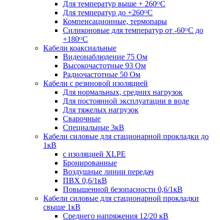
Для температур выше + 260ᴼС
Для температур до +260ᴼС
Компенсационные, термопары
Силиконовые для температур от -60ᴼC до
+180ᴼС
Кабели коаксиальные
Видеонаблюдение 75 Ом
Высокочастотные 93 Ом
Радиочастотные 50 Ом
Кабели с резиновой изоляцией
Для нормальных, средних нагрузок
Для постоянной эксплуатации в воде
Для тяжелых нагрузок
Сварочные
Специальные 3кВ
Кабели силовые для стационарной прокладки до
1кВ
c изоляцией XLPE
Бронированные
Воздушные линии передач
ПВХ 0,6/1кВ
Повышенной безопасности 0,6/1кВ
Кабели силовые для стационарной прокладки
свыше 1кВ
Среднего напряжения 12/20 кВ