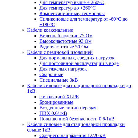
Для температур выше + 260ᴼС
Для температур до +260ᴼС
Компенсационные, термопары
Силиконовые для температур от -60ᴼC до
+180ᴼС
Кабели коаксиальные
Видеонаблюдение 75 Ом
Высокочастотные 93 Ом
Радиочастотные 50 Ом
Кабели с резиновой изоляцией
Для нормальных, средних нагрузок
Для постоянной эксплуатации в воде
Для тяжелых нагрузок
Сварочные
Специальные 3кВ
Кабели силовые для стационарной прокладки до
1кВ
c изоляцией XLPE
Бронированные
Воздушные линии передач
ПВХ 0,6/1кВ
Повышенной безопасности 0,6/1кВ
Кабели силовые для стационарной прокладки
свыше 1кВ
Среднего напряжения 12/20 кВ