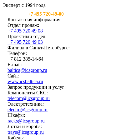
Эксперт с 1994 года
Москва:
+7 495 720-49-00
Контактная информация:
Отдел продаж:
+7 495 720 49 08
Проектный отдел:
+7 495 720 49 03
Филиал в Санкт-Петербурге:
Телефон:
+7 812 385-14-64
E-mail:
baltica@icsgroup.ru
Сайт:
www.icsbaltica.ru
Запрос продукции и услуг:
Компоненты СКС:
telecom@icsgroup.ru
Электротехника:
electro@icsgroup.ru
Шкафы:
racks@icsgroup.ru
Лотки и короба:
trays@icsgroup.ru
Кабель: