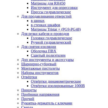
Матрицы для RH450
Инструмент для опрессовки
Прессы гидравлические
Для продавливания отверстий
в шинах
в стенках шкафов
Матрицы Tristar + (PG9-PG48)
Для резки кабеля и проводов
Головки гидравлические
Ручной гидравлический
Для снятия изоляции
Оболочка ПВХ
Сшитый полиэтилен
Доп инструменты и аксессуары
Шарнирно-губцевый
Монтажные пистолеты
Наборы инструментов
Отвёртки
Отвёртки динамометрические
Отвёртки изолированные 1000В
Пинцеты
Пробники напряжения
Прочий
Рукоятка-держатель с ключами
Сверла