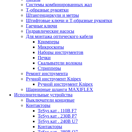
Системы комбинированных жал
Т-образные рукоятки
Штангенциркули и метры
Штифтовые ключи и Т-образные рукоятки
Гаечные ключи
Гидравлические насосы
Для монтажа оптического кабеля
Кримперы
Микроскопы
Наборы инструментов
Печки
Скалыватели волокна
Стрипперы
Ремонт инструмента
Ручной инструмент Knipex
Ручной инструмент Knipex
Шарнирные шланги MAXIFLEX
Исполнительные устройства
Выключатели концевые
Контакторы
TeSys кат . 110В F7
TeSys кат . 230В P7
TeSys кат . 240В U7
Контакторы
TeSys кат . 380В Q7