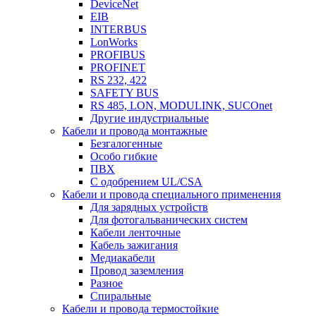
DeviceNet
EIB
INTERBUS
LonWorks
PROFIBUS
PROFINET
RS 232, 422
SAFETY BUS
RS 485, LON, MODULINK, SUCOnet
Другие индустриальные
Кабели и провода монтажные
Безгалогенные
Особо гибкие
ПВХ
С одобрением UL/CSA
Кабели и провода специального применения
Для зарядных устройств
Для фотогальванических систем
Кабели ленточные
Кабель зажигания
Медиакабели
Провод заземления
Разное
Спиральные
Кабели и провода термостойкие