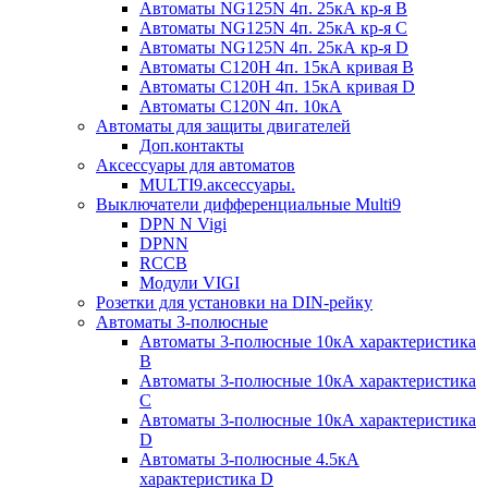
Автоматы NG125N 4п. 25кА кр-я B
Автоматы NG125N 4п. 25кА кр-я C
Автоматы NG125N 4п. 25кА кр-я D
Автоматы С120H 4п. 15кА кривая B
Автоматы С120H 4п. 15кА кривая D
Автоматы С120N 4п. 10кА
Автоматы для защиты двигателей
Доп.контакты
Аксессуары для автоматов
MULTI9.аксессуары.
Выключатели дифференциальные Multi9
DPN N Vigi
DPNN
RCCB
Модули VIGI
Розетки для установки на DIN-рейку
Автоматы 3-полюсные
Автоматы 3-полюсные 10кА характеристика
B
Автоматы 3-полюсные 10кА характеристика
C
Автоматы 3-полюсные 10кА характеристика
D
Автоматы 3-полюсные 4.5кА
характеристика D