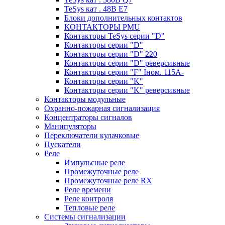
TeSys кат . 48В E7
Блоки дополнительных контактов
КОНТАКТОРЫ PMU
Контакторы TeSys серии "D"
Контакторы серии "D"
Контакторы серии "D" 220
Контакторы серии "D" реверсивные
Контакторы серии "F" Iном. 115А-
Контакторы серии "K"
Контакторы серии "K" реверсивные
Контакторы модульные
Охранно-пожарная сигнализация
Концентраторы сигналов
Манипуляторы
Переключатели кулачковые
Пускатели
Реле
Импульсные реле
Промежуточные реле
Промежуточные реле RX
Реле времени
Реле контроля
Тепловые реле
Системы сигнализации