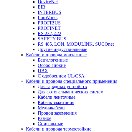
DeviceNet
EIB
INTERBUS
LonWorks
PROFIBUS
PROFINET
RS 232, 422
SAFETY BUS
RS 485, LON, MODULINK, SUCOnet
Другие индустриальные
Кабели и провода монтажные
Безгалогенные
Особо гибкие
ПВХ
С одобрением UL/CSA
Кабели и провода специального применения
Для зарядных устройств
Для фотогальванических систем
Кабели ленточные
Кабель зажигания
Медиакабели
Провод заземления
Разное
Спиральные
Кабели и провода термостойкие