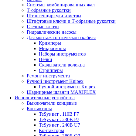
Системы комбинированных жал
Т-образные рукоятки
Штангенциркули и метры
Штифтовые ключи и Т-образные рукоятки
Гаечные ключи
Гидравлические насосы
Для монтажа оптического кабеля
Кримперы
Микроскопы
Наборы инструментов
Печки
Скалыватели волокна
Стрипперы
Ремонт инструмента
Ручной инструмент Knipex
Ручной инструмент Knipex
Шарнирные шланги MAXIFLEX
Исполнительные устройства
Выключатели концевые
Контакторы
TeSys кат . 110В F7
TeSys кат . 230В P7
TeSys кат . 240В U7
Контакторы
TeSys кат . 380В Q7