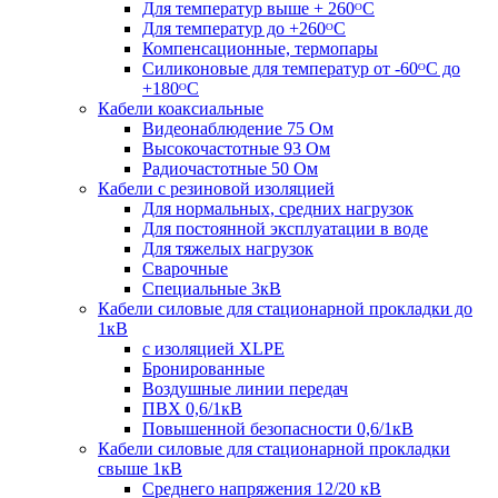
Для температур выше + 260ᴼС
Для температур до +260ᴼС
Компенсационные, термопары
Силиконовые для температур от -60ᴼC до
+180ᴼС
Кабели коаксиальные
Видеонаблюдение 75 Ом
Высокочастотные 93 Ом
Радиочастотные 50 Ом
Кабели с резиновой изоляцией
Для нормальных, средних нагрузок
Для постоянной эксплуатации в воде
Для тяжелых нагрузок
Сварочные
Специальные 3кВ
Кабели силовые для стационарной прокладки до
1кВ
c изоляцией XLPE
Бронированные
Воздушные линии передач
ПВХ 0,6/1кВ
Повышенной безопасности 0,6/1кВ
Кабели силовые для стационарной прокладки
свыше 1кВ
Среднего напряжения 12/20 кВ