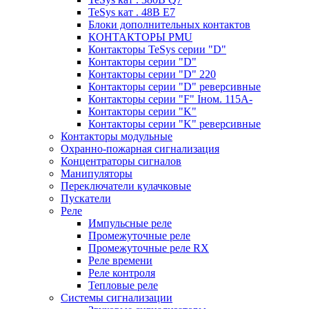
TeSys кат . 48В E7
Блоки дополнительных контактов
КОНТАКТОРЫ PMU
Контакторы TeSys серии "D"
Контакторы серии "D"
Контакторы серии "D" 220
Контакторы серии "D" реверсивные
Контакторы серии "F" Iном. 115А-
Контакторы серии "K"
Контакторы серии "K" реверсивные
Контакторы модульные
Охранно-пожарная сигнализация
Концентраторы сигналов
Манипуляторы
Переключатели кулачковые
Пускатели
Реле
Импульсные реле
Промежуточные реле
Промежуточные реле RX
Реле времени
Реле контроля
Тепловые реле
Системы сигнализации