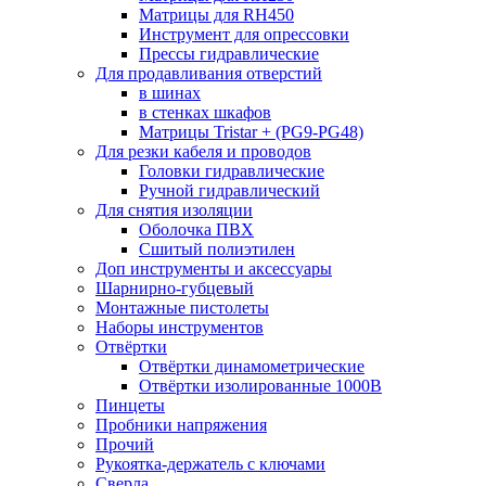
Матрицы для RH450
Инструмент для опрессовки
Прессы гидравлические
Для продавливания отверстий
в шинах
в стенках шкафов
Матрицы Tristar + (PG9-PG48)
Для резки кабеля и проводов
Головки гидравлические
Ручной гидравлический
Для снятия изоляции
Оболочка ПВХ
Сшитый полиэтилен
Доп инструменты и аксессуары
Шарнирно-губцевый
Монтажные пистолеты
Наборы инструментов
Отвёртки
Отвёртки динамометрические
Отвёртки изолированные 1000В
Пинцеты
Пробники напряжения
Прочий
Рукоятка-держатель с ключами
Сверла