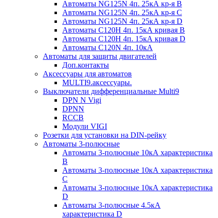
Автоматы NG125N 4п. 25кА кр-я B
Автоматы NG125N 4п. 25кА кр-я C
Автоматы NG125N 4п. 25кА кр-я D
Автоматы С120H 4п. 15кА кривая B
Автоматы С120H 4п. 15кА кривая D
Автоматы С120N 4п. 10кА
Автоматы для защиты двигателей
Доп.контакты
Аксессуары для автоматов
MULTI9.аксессуары.
Выключатели дифференциальные Multi9
DPN N Vigi
DPNN
RCCB
Модули VIGI
Розетки для установки на DIN-рейку
Автоматы 3-полюсные
Автоматы 3-полюсные 10кА характеристика
B
Автоматы 3-полюсные 10кА характеристика
C
Автоматы 3-полюсные 10кА характеристика
D
Автоматы 3-полюсные 4.5кА
характеристика D