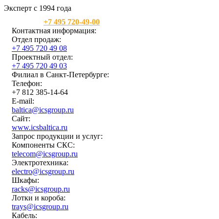
Эксперт с 1994 года
Москва:
+7 495 720-49-00
Контактная информация:
Отдел продаж:
+7 495 720 49 08
Проектный отдел:
+7 495 720 49 03
Филиал в Санкт-Петербурге:
Телефон:
+7 812 385-14-64
E-mail:
baltica@icsgroup.ru
Сайт:
www.icsbaltica.ru
Запрос продукции и услуг:
Компоненты СКС:
telecom@icsgroup.ru
Электротехника:
electro@icsgroup.ru
Шкафы:
racks@icsgroup.ru
Лотки и короба:
trays@icsgroup.ru
Кабель: