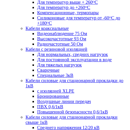
Для температур выше + 260ᴼС
Для температур до +260ᴼС
Компенсационные, термопары
Силиконовые для температур от -60ᴼC до
+180ᴼС
Кабели коаксиальные
Видеонаблюдение 75 Ом
Высокочастотные 93 Ом
Радиочастотные 50 Ом
Кабели с резиновой изоляцией
Для нормальных, средних нагрузок
Для постоянной эксплуатации в воде
Для тяжелых нагрузок
Сварочные
Специальные 3кВ
Кабели силовые для стационарной прокладки до
1кВ
c изоляцией XLPE
Бронированные
Воздушные линии передач
ПВХ 0,6/1кВ
Повышенной безопасности 0,6/1кВ
Кабели силовые для стационарной прокладки
свыше 1кВ
Среднего напряжения 12/20 кВ