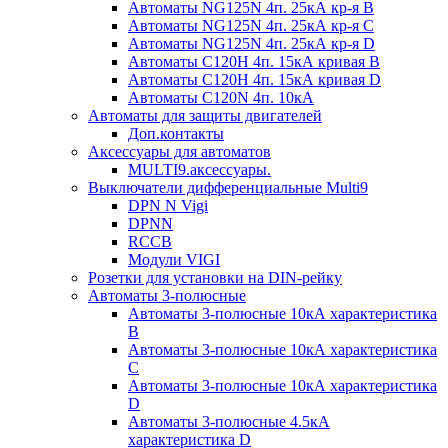
Автоматы NG125N 4п. 25кА кр-я B
Автоматы NG125N 4п. 25кА кр-я C
Автоматы NG125N 4п. 25кА кр-я D
Автоматы С120H 4п. 15кА кривая B
Автоматы С120H 4п. 15кА кривая D
Автоматы С120N 4п. 10кА
Автоматы для защиты двигателей
Доп.контакты
Аксессуары для автоматов
MULTI9.аксессуары.
Выключатели дифференциальные Multi9
DPN N Vigi
DPNN
RCCB
Модули VIGI
Розетки для установки на DIN-рейку
Автоматы 3-полюсные
Автоматы 3-полюсные 10кА характеристика
B
Автоматы 3-полюсные 10кА характеристика
C
Автоматы 3-полюсные 10кА характеристика
D
Автоматы 3-полюсные 4.5кА
характеристика D