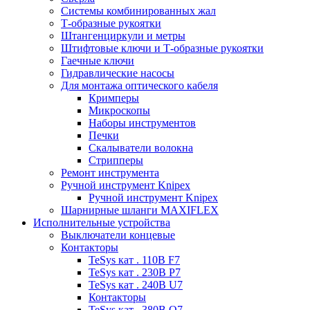
Системы комбинированных жал
Т-образные рукоятки
Штангенциркули и метры
Штифтовые ключи и Т-образные рукоятки
Гаечные ключи
Гидравлические насосы
Для монтажа оптического кабеля
Кримперы
Микроскопы
Наборы инструментов
Печки
Скалыватели волокна
Стрипперы
Ремонт инструмента
Ручной инструмент Knipex
Ручной инструмент Knipex
Шарнирные шланги MAXIFLEX
Исполнительные устройства
Выключатели концевые
Контакторы
TeSys кат . 110В F7
TeSys кат . 230В P7
TeSys кат . 240В U7
Контакторы
TeSys кат . 380В Q7