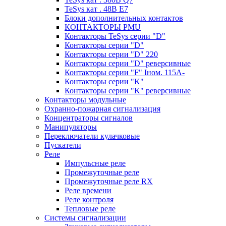
TeSys кат . 48В E7
Блоки дополнительных контактов
КОНТАКТОРЫ PMU
Контакторы TeSys серии "D"
Контакторы серии "D"
Контакторы серии "D" 220
Контакторы серии "D" реверсивные
Контакторы серии "F" Iном. 115А-
Контакторы серии "K"
Контакторы серии "K" реверсивные
Контакторы модульные
Охранно-пожарная сигнализация
Концентраторы сигналов
Манипуляторы
Переключатели кулачковые
Пускатели
Реле
Импульсные реле
Промежуточные реле
Промежуточные реле RX
Реле времени
Реле контроля
Тепловые реле
Системы сигнализации