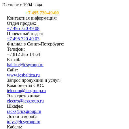
Эксперт с 1994 года
Москва:
+7 495 720-49-00
Контактная информация:
Отдел продаж:
+7 495 720 49 08
Проектный отдел:
+7 495 720 49 03
Филиал в Санкт-Петербурге:
Телефон:
+7 812 385-14-64
E-mail:
baltica@icsgroup.ru
Сайт:
www.icsbaltica.ru
Запрос продукции и услуг:
Компоненты СКС:
telecom@icsgroup.ru
Электротехника:
electro@icsgroup.ru
Шкафы:
racks@icsgroup.ru
Лотки и короба:
trays@icsgroup.ru
Кабель: