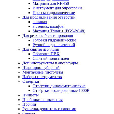
Матрицы для RH450
Инструмент для опрессовки
Прессы гидравлические
Для продавливания отверстий
в шинах
в стенках шкафов
Матрицы Tristar + (PG9-PG48)
Для резки кабеля и проводов
Головки гидравлические
Ручной гидравлический
Для снятия изоляции
Оболочка ПВХ
Сшитый полиэтилен
Доп инструменты и аксессуары
Шарнирно-губцевый
Монтажные пистолеты
Наборы инструментов
Отвёртки
Отвёртки динамометрические
Отвёртки изолированные 1000В
Пинцеты
Пробники напряжения
Прочий
Рукоятка-держатель с ключами
Сверла