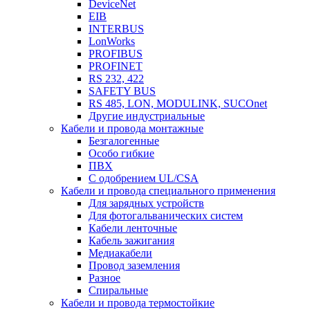
DeviceNet
EIB
INTERBUS
LonWorks
PROFIBUS
PROFINET
RS 232, 422
SAFETY BUS
RS 485, LON, MODULINK, SUCOnet
Другие индустриальные
Кабели и провода монтажные
Безгалогенные
Особо гибкие
ПВХ
С одобрением UL/CSA
Кабели и провода специального применения
Для зарядных устройств
Для фотогальванических систем
Кабели ленточные
Кабель зажигания
Медиакабели
Провод заземления
Разное
Спиральные
Кабели и провода термостойкие