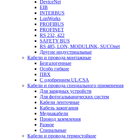
DeviceNet
EIB
INTERBUS
LonWorks
PROFIBUS
PROFINET
RS 232, 422
SAFETY BUS
RS 485, LON, MODULINK, SUCOnet
Другие индустриальные
Кабели и провода монтажные
Безгалогенные
Особо гибкие
ПВХ
С одобрением UL/CSA
Кабели и провода специального применения
Для зарядных устройств
Для фотогальванических систем
Кабели ленточные
Кабель зажигания
Медиакабели
Провод заземления
Разное
Спиральные
Кабели и провода термостойкие