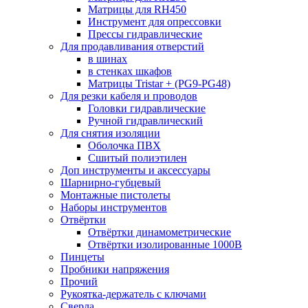
Матрицы для RH450
Инструмент для опрессовки
Прессы гидравлические
Для продавливания отверстий
в шинах
в стенках шкафов
Матрицы Tristar + (PG9-PG48)
Для резки кабеля и проводов
Головки гидравлические
Ручной гидравлический
Для снятия изоляции
Оболочка ПВХ
Сшитый полиэтилен
Доп инструменты и аксессуары
Шарнирно-губцевый
Монтажные пистолеты
Наборы инструментов
Отвёртки
Отвёртки динамометрические
Отвёртки изолированные 1000В
Пинцеты
Пробники напряжения
Прочий
Рукоятка-держатель с ключами
Сверла