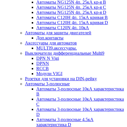
Автоматы NG125N 4п. 25кА кр-я B
Автоматы NG125N 4п. 25кА кр-я C
Автоматы NG125N 4п. 25кА кр-я D
Автоматы С120H 4п. 15кА кривая B
Автоматы С120H 4п. 15кА кривая D
Автоматы С120N 4п. 10кА
Автоматы для защиты двигателей
Доп.контакты
Аксессуары для автоматов
MULTI9.аксессуары.
Выключатели дифференциальные Multi9
DPN N Vigi
DPNN
RCCB
Модули VIGI
Розетки для установки на DIN-рейку
Автоматы 3-полюсные
Автоматы 3-полюсные 10кА характеристика
B
Автоматы 3-полюсные 10кА характеристика
C
Автоматы 3-полюсные 10кА характеристика
D
Автоматы 3-полюсные 4.5кА
характеристика D