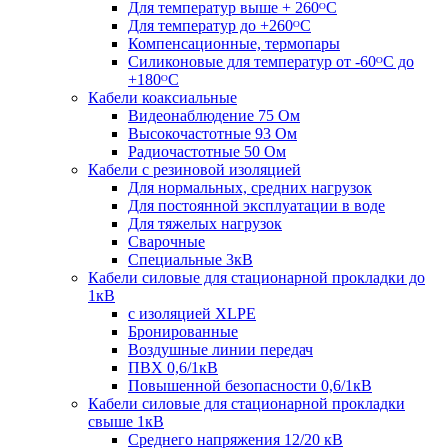
Для температур выше + 260ᴼС
Для температур до +260ᴼС
Компенсационные, термопары
Силиконовые для температур от -60ᴼC до
+180ᴼС
Кабели коаксиальные
Видеонаблюдение 75 Ом
Высокочастотные 93 Ом
Радиочастотные 50 Ом
Кабели с резиновой изоляцией
Для нормальных, средних нагрузок
Для постоянной эксплуатации в воде
Для тяжелых нагрузок
Сварочные
Специальные 3кВ
Кабели силовые для стационарной прокладки до
1кВ
c изоляцией XLPE
Бронированные
Воздушные линии передач
ПВХ 0,6/1кВ
Повышенной безопасности 0,6/1кВ
Кабели силовые для стационарной прокладки
свыше 1кВ
Среднего напряжения 12/20 кВ