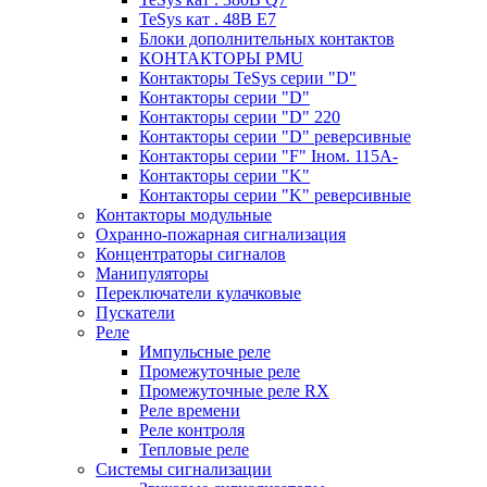
TeSys кат . 48В E7
Блоки дополнительных контактов
КОНТАКТОРЫ PMU
Контакторы TeSys серии "D"
Контакторы серии "D"
Контакторы серии "D" 220
Контакторы серии "D" реверсивные
Контакторы серии "F" Iном. 115А-
Контакторы серии "K"
Контакторы серии "K" реверсивные
Контакторы модульные
Охранно-пожарная сигнализация
Концентраторы сигналов
Манипуляторы
Переключатели кулачковые
Пускатели
Реле
Импульсные реле
Промежуточные реле
Промежуточные реле RX
Реле времени
Реле контроля
Тепловые реле
Системы сигнализации