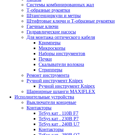
Системы комбинированных жал
Т-образные рукоятки
Штангенциркули и метры
Штифтовые ключи и Т-образные рукоятки
Гаечные ключи
Гидравлические насосы
Для монтажа оптического кабеля
Кримперы
Микроскопы
Наборы инструментов
Печки
Скалыватели волокна
Стрипперы
Ремонт инструмента
Ручной инструмент Knipex
Ручной инструмент Knipex
Шарнирные шланги MAXIFLEX
Исполнительные устройства
Выключатели концевые
Контакторы
TeSys кат . 110В F7
TeSys кат . 230В P7
TeSys кат . 240В U7
Контакторы
TeSys кат . 380В Q7