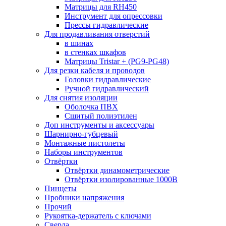
Матрицы для RH450
Инструмент для опрессовки
Прессы гидравлические
Для продавливания отверстий
в шинах
в стенках шкафов
Матрицы Tristar + (PG9-PG48)
Для резки кабеля и проводов
Головки гидравлические
Ручной гидравлический
Для снятия изоляции
Оболочка ПВХ
Сшитый полиэтилен
Доп инструменты и аксессуары
Шарнирно-губцевый
Монтажные пистолеты
Наборы инструментов
Отвёртки
Отвёртки динамометрические
Отвёртки изолированные 1000В
Пинцеты
Пробники напряжения
Прочий
Рукоятка-держатель с ключами
Сверла