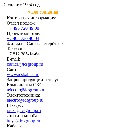
Эксперт с 1994 года
Москва:
+7 495 720-49-00
Контактная информация:
Отдел продаж:
+7 495 720 49 08
Проектный отдел:
+7 495 720 49 03
Филиал в Санкт-Петербурге:
Телефон:
+7 812 385-14-64
E-mail:
baltica@icsgroup.ru
Сайт:
www.icsbaltica.ru
Запрос продукции и услуг:
Компоненты СКС:
telecom@icsgroup.ru
Электротехника:
electro@icsgroup.ru
Шкафы:
racks@icsgroup.ru
Лотки и короба:
trays@icsgroup.ru
Кабель: