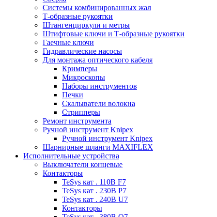
Системы комбинированных жал
Т-образные рукоятки
Штангенциркули и метры
Штифтовые ключи и Т-образные рукоятки
Гаечные ключи
Гидравлические насосы
Для монтажа оптического кабеля
Кримперы
Микроскопы
Наборы инструментов
Печки
Скалыватели волокна
Стрипперы
Ремонт инструмента
Ручной инструмент Knipex
Ручной инструмент Knipex
Шарнирные шланги MAXIFLEX
Исполнительные устройства
Выключатели концевые
Контакторы
TeSys кат . 110В F7
TeSys кат . 230В P7
TeSys кат . 240В U7
Контакторы
TeSys кат . 380В Q7