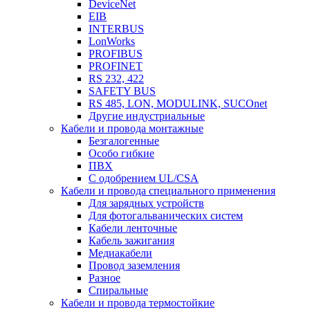
DeviceNet
EIB
INTERBUS
LonWorks
PROFIBUS
PROFINET
RS 232, 422
SAFETY BUS
RS 485, LON, MODULINK, SUCOnet
Другие индустриальные
Кабели и провода монтажные
Безгалогенные
Особо гибкие
ПВХ
С одобрением UL/CSA
Кабели и провода специального применения
Для зарядных устройств
Для фотогальванических систем
Кабели ленточные
Кабель зажигания
Медиакабели
Провод заземления
Разное
Спиральные
Кабели и провода термостойкие