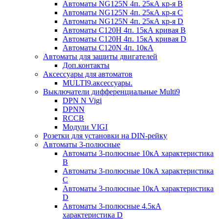
Автоматы NG125N 4п. 25кА кр-я B
Автоматы NG125N 4п. 25кА кр-я C
Автоматы NG125N 4п. 25кА кр-я D
Автоматы С120H 4п. 15кА кривая B
Автоматы С120H 4п. 15кА кривая D
Автоматы С120N 4п. 10кА
Автоматы для защиты двигателей
Доп.контакты
Аксессуары для автоматов
MULTI9.аксессуары.
Выключатели дифференциальные Multi9
DPN N Vigi
DPNN
RCCB
Модули VIGI
Розетки для установки на DIN-рейку
Автоматы 3-полюсные
Автоматы 3-полюсные 10кА характеристика
B
Автоматы 3-полюсные 10кА характеристика
C
Автоматы 3-полюсные 10кА характеристика
D
Автоматы 3-полюсные 4.5кА
характеристика D