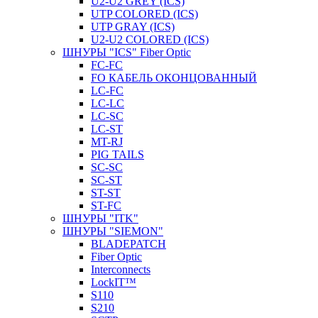
U2-U2 GREY (ICS)
UTP COLORED (ICS)
UTP GRAY (ICS)
U2-U2 COLORED (ICS)
ШНУРЫ "ICS" Fiber Optic
FC-FC
FO КАБЕЛЬ ОКОНЦОВАННЫЙ
LC-FC
LC-LC
LC-SC
LС-ST
MT-RJ
PIG TAILS
SC-SC
SC-ST
ST-ST
ST-FC
ШНУРЫ "ITK"
ШНУРЫ "SIEMON"
BLADEPATCH
Fiber Optic
Interconnects
LockIT™
S110
S210