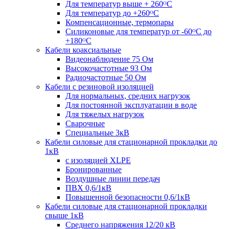
Для температур выше + 260ᴼС
Для температур до +260ᴼС
Компенсационные, термопары
Силиконовые для температур от -60ᴼC до
+180ᴼС
Кабели коаксиальные
Видеонаблюдение 75 Ом
Высокочастотные 93 Ом
Радиочастотные 50 Ом
Кабели с резиновой изоляцией
Для нормальных, средних нагрузок
Для постоянной эксплуатации в воде
Для тяжелых нагрузок
Сварочные
Специальные 3кВ
Кабели силовые для стационарной прокладки до
1кВ
c изоляцией XLPE
Бронированные
Воздушные линии передач
ПВХ 0,6/1кВ
Повышенной безопасности 0,6/1кВ
Кабели силовые для стационарной прокладки
свыше 1кВ
Среднего напряжения 12/20 кВ