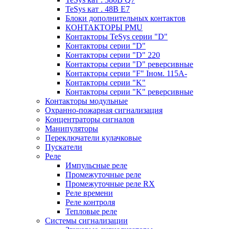
TeSys кат . 48В E7
Блоки дополнительных контактов
КОНТАКТОРЫ PMU
Контакторы TeSys серии "D"
Контакторы серии "D"
Контакторы серии "D" 220
Контакторы серии "D" реверсивные
Контакторы серии "F" Iном. 115А-
Контакторы серии "K"
Контакторы серии "K" реверсивные
Контакторы модульные
Охранно-пожарная сигнализация
Концентраторы сигналов
Манипуляторы
Переключатели кулачковые
Пускатели
Реле
Импульсные реле
Промежуточные реле
Промежуточные реле RX
Реле времени
Реле контроля
Тепловые реле
Системы сигнализации