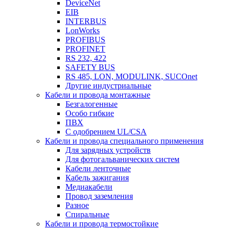
DeviceNet
EIB
INTERBUS
LonWorks
PROFIBUS
PROFINET
RS 232, 422
SAFETY BUS
RS 485, LON, MODULINK, SUCOnet
Другие индустриальные
Кабели и провода монтажные
Безгалогенные
Особо гибкие
ПВХ
С одобрением UL/CSA
Кабели и провода специального применения
Для зарядных устройств
Для фотогальванических систем
Кабели ленточные
Кабель зажигания
Медиакабели
Провод заземления
Разное
Спиральные
Кабели и провода термостойкие