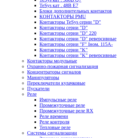
TeSys кат . 48В E7
Блоки дополнительных контактов
КОНТАКТОРЫ PMU
Контакторы TeSys серии "D"
Контакторы серии "D"
Контакторы серии "D" 220
Контакторы серии "D" реверсивные
Контакторы серии "F" Iном. 115А-
Контакторы серии "K"
Контакторы серии "K" реверсивные
Контакторы модульные
Охранно-пожарная сигнализация
Концентраторы сигналов
Манипуляторы
Переключатели кулачковые
Пускатели
Реле
Импульсные реле
Промежуточные реле
Промежуточные реле RX
Реле времени
Реле контроля
Тепловые реле
Системы сигнализации