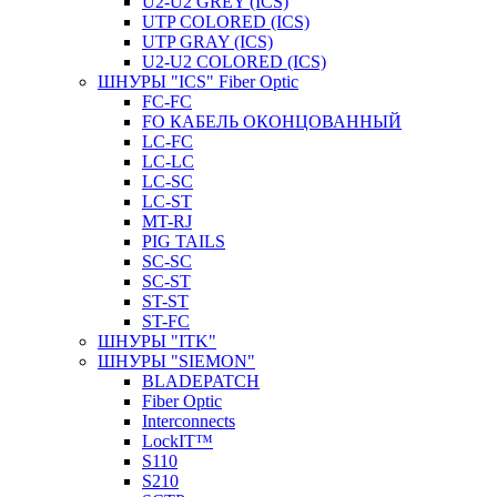
U2-U2 GREY (ICS)
UTP COLORED (ICS)
UTP GRAY (ICS)
U2-U2 COLORED (ICS)
ШНУРЫ "ICS" Fiber Optic
FC-FC
FO КАБЕЛЬ ОКОНЦОВАННЫЙ
LC-FC
LC-LC
LC-SC
LС-ST
MT-RJ
PIG TAILS
SC-SC
SC-ST
ST-ST
ST-FC
ШНУРЫ "ITK"
ШНУРЫ "SIEMON"
BLADEPATCH
Fiber Optic
Interconnects
LockIT™
S110
S210