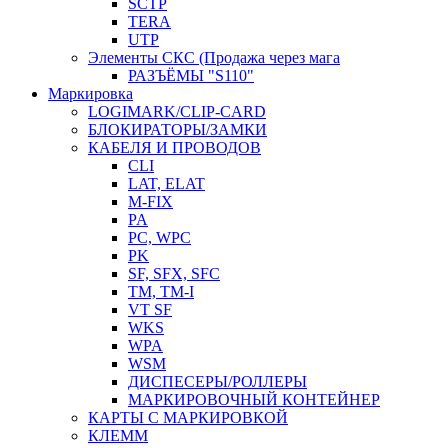
SCTP
TERA
UTP
Элементы СКС (Продажа через мага
РАЗЪЁМЫ "S110"
Маркировка
LOGIMARK/CLIP-CARD
БЛОКИРАТОРЫ/ЗАМКИ
КАБЕЛЯ И ПРОВОДОВ
CLI
LAT, ELAT
M-FIX
PA
PC, WРС
PK
SF, SFX, SFC
TM, TM-I
VT SF
WKS
WPA
WSM
ДИСПЕСЕРЫ/РОЛЛЕРЫ
МАРКИРОВОЧНЫЙ КОНТЕЙНЕР
КАРТЫ С МАРКИРОВКОЙ
КЛЕММ