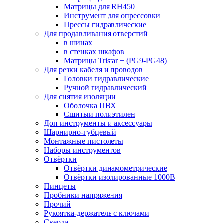
Матрицы для RH450
Инструмент для опрессовки
Прессы гидравлические
Для продавливания отверстий
в шинах
в стенках шкафов
Матрицы Tristar + (PG9-PG48)
Для резки кабеля и проводов
Головки гидравлические
Ручной гидравлический
Для снятия изоляции
Оболочка ПВХ
Сшитый полиэтилен
Доп инструменты и аксессуары
Шарнирно-губцевый
Монтажные пистолеты
Наборы инструментов
Отвёртки
Отвёртки динамометрические
Отвёртки изолированные 1000В
Пинцеты
Пробники напряжения
Прочий
Рукоятка-держатель с ключами
Сверла