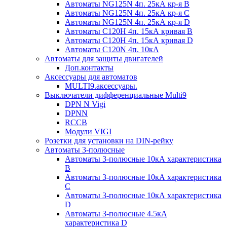
Автоматы NG125N 4п. 25кА кр-я B
Автоматы NG125N 4п. 25кА кр-я C
Автоматы NG125N 4п. 25кА кр-я D
Автоматы С120H 4п. 15кА кривая B
Автоматы С120H 4п. 15кА кривая D
Автоматы С120N 4п. 10кА
Автоматы для защиты двигателей
Доп.контакты
Аксессуары для автоматов
MULTI9.аксессуары.
Выключатели дифференциальные Multi9
DPN N Vigi
DPNN
RCCB
Модули VIGI
Розетки для установки на DIN-рейку
Автоматы 3-полюсные
Автоматы 3-полюсные 10кА характеристика
B
Автоматы 3-полюсные 10кА характеристика
C
Автоматы 3-полюсные 10кА характеристика
D
Автоматы 3-полюсные 4.5кА
характеристика D