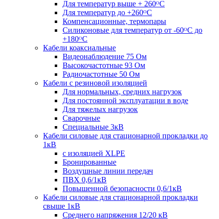
Для температур выше + 260ᴼС
Для температур до +260ᴼС
Компенсационные, термопары
Силиконовые для температур от -60ᴼC до
+180ᴼС
Кабели коаксиальные
Видеонаблюдение 75 Ом
Высокочастотные 93 Ом
Радиочастотные 50 Ом
Кабели с резиновой изоляцией
Для нормальных, средних нагрузок
Для постоянной эксплуатации в воде
Для тяжелых нагрузок
Сварочные
Специальные 3кВ
Кабели силовые для стационарной прокладки до
1кВ
c изоляцией XLPE
Бронированные
Воздушные линии передач
ПВХ 0,6/1кВ
Повышенной безопасности 0,6/1кВ
Кабели силовые для стационарной прокладки
свыше 1кВ
Среднего напряжения 12/20 кВ