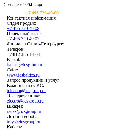
Эксперт с 1994 года
Москва:
+7 495 720-49-00
Контактная информация:
Отдел продаж:
+7 495 720 49 08
Проектный отдел:
+7 495 720 49 03
Филиал в Санкт-Петербурге:
Телефон:
+7 812 385-14-64
E-mail:
baltica@icsgroup.ru
Сайт:
www.icsbaltica.ru
Запрос продукции и услуг:
Компоненты СКС:
telecom@icsgroup.ru
Электротехника:
electro@icsgroup.ru
Шкафы:
racks@icsgroup.ru
Лотки и короба:
trays@icsgroup.ru
Кабель: