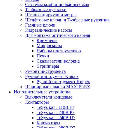
Системы комбинированных жал
Т-образные рукоятки
Штангенциркули и метры
Штифтовые ключи и Т-образные рукоятки
Гаечные ключи
Гидравлические насосы
Для монтажа оптического кабеля
Кримперы
Микроскопы
Наборы инструментов
Печки
Скалыватели волокна
Стрипперы
Ремонт инструмента
Ручной инструмент Knipex
Ручной инструмент Knipex
Шарнирные шланги MAXIFLEX
Исполнительные устройства
Выключатели концевые
Контакторы
TeSys кат . 110В F7
TeSys кат . 230В P7
TeSys кат . 240В U7
Контакторы
TeSys кат . 380В Q7