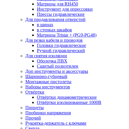
Матрицы для RH450
Инструмент для опрессовки
Прессы гидравлические
Для продавливания отверстий
в шинах
в стенках шкафов
Матрицы Tristar + (PG9-PG48)
Для резки кабеля и проводов
Головки гидравлические
Ручной гидравлический
Для снятия изоляции
Оболочка ПВХ
Сшитый полиэтилен
Доп инструменты и аксессуары
Шарнирно-губцевый
Монтажные пистолеты
Наборы инструментов
Отвёртки
Отвёртки динамометрические
Отвёртки изолированные 1000В
Пинцеты
Пробники напряжения
Прочий
Рукоятка-держатель с ключами
Сверла