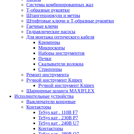
Системы комбинированных жал
Т-образные рукоятки
Штангенциркули и метры
Штифтовые ключи и Т-образные рукоятки
Гаечные ключи
Гидравлические насосы
Для монтажа оптического кабеля
Кримперы
Микроскопы
Наборы инструментов
Печки
Скалыватели волокна
Стрипперы
Ремонт инструмента
Ручной инструмент Knipex
Ручной инструмент Knipex
Шарнирные шланги MAXIFLEX
Исполнительные устройства
Выключатели концевые
Контакторы
TeSys кат . 110В F7
TeSys кат . 230В P7
TeSys кат . 240В U7
Контакторы
TeSys кат . 380В Q7