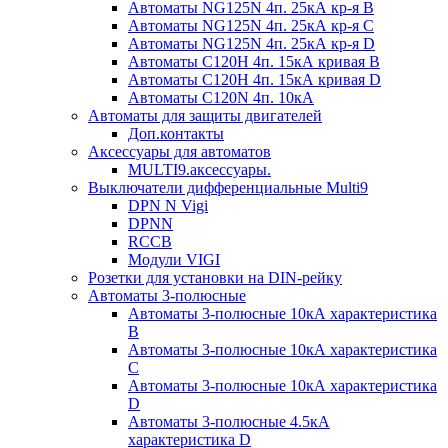
Автоматы NG125N 4п. 25кА кр-я B
Автоматы NG125N 4п. 25кА кр-я C
Автоматы NG125N 4п. 25кА кр-я D
Автоматы С120H 4п. 15кА кривая B
Автоматы С120H 4п. 15кА кривая D
Автоматы С120N 4п. 10кА
Автоматы для защиты двигателей
Доп.контакты
Аксессуары для автоматов
MULTI9.аксессуары.
Выключатели дифференциальные Multi9
DPN N Vigi
DPNN
RCCB
Модули VIGI
Розетки для установки на DIN-рейку
Автоматы 3-полюсные
Автоматы 3-полюсные 10кА характеристика
B
Автоматы 3-полюсные 10кА характеристика
C
Автоматы 3-полюсные 10кА характеристика
D
Автоматы 3-полюсные 4.5кА
характеристика D