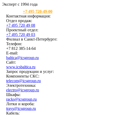
Эксперт с 1994 года
Москва:
+7 495 720-49-00
Контактная информация:
Отдел продаж:
+7 495 720 49 08
Проектный отдел:
+7 495 720 49 03
Филиал в Санкт-Петербурге:
Телефон:
+7 812 385-14-64
E-mail:
baltica@icsgroup.ru
Сайт:
www.icsbaltica.ru
Запрос продукции и услуг:
Компоненты СКС:
telecom@icsgroup.ru
Электротехника:
electro@icsgroup.ru
Шкафы:
racks@icsgroup.ru
Лотки и короба:
trays@icsgroup.ru
Кабель: