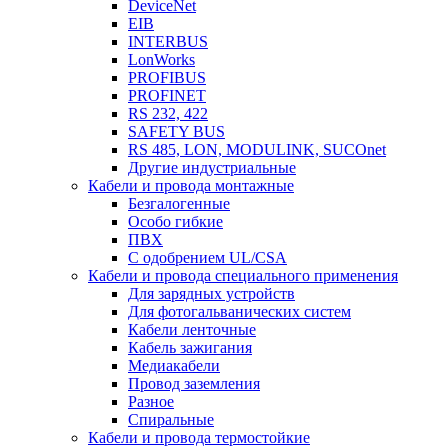
DeviceNet
EIB
INTERBUS
LonWorks
PROFIBUS
PROFINET
RS 232, 422
SAFETY BUS
RS 485, LON, MODULINK, SUCOnet
Другие индустриальные
Кабели и провода монтажные
Безгалогенные
Особо гибкие
ПВХ
С одобрением UL/CSA
Кабели и провода специального применения
Для зарядных устройств
Для фотогальванических систем
Кабели ленточные
Кабель зажигания
Медиакабели
Провод заземления
Разное
Спиральные
Кабели и провода термостойкие