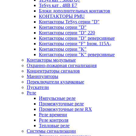
TeSys кат . 48В E7
Блоки дополнительных контактов
КОНТАКТОРЫ PMU
Контакторы TeSys серии "D"
Контакторы серии "D"
Контакторы серии "D" 220
Контакторы серии "D" реверсивные
Контакторы серии "F" Iном. 115А-
Контакторы серии "K"
Контакторы серии "K" реверсивные
Контакторы модульные
Охранно-пожарная сигнализация
Концентраторы сигналов
Манипуляторы
Переключатели кулачковые
Пускатели
Реле
Импульсные реле
Промежуточные реле
Промежуточные реле RX
Реле времени
Реле контроля
Тепловые реле
Системы сигнализации