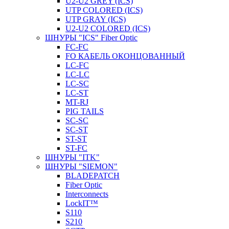
U2-U2 GREY (ICS)
UTP COLORED (ICS)
UTP GRAY (ICS)
U2-U2 COLORED (ICS)
ШНУРЫ "ICS" Fiber Optic
FC-FC
FO КАБЕЛЬ ОКОНЦОВАННЫЙ
LC-FC
LC-LC
LC-SC
LС-ST
MT-RJ
PIG TAILS
SC-SC
SC-ST
ST-ST
ST-FC
ШНУРЫ "ITK"
ШНУРЫ "SIEMON"
BLADEPATCH
Fiber Optic
Interconnects
LockIT™
S110
S210