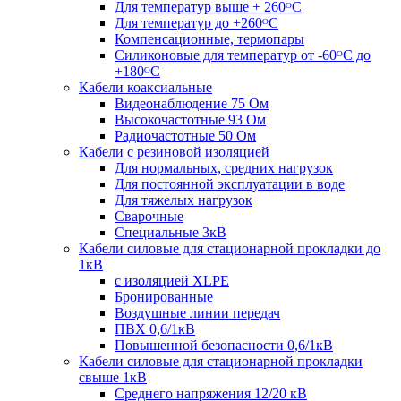
Для температур выше + 260ᴼС
Для температур до +260ᴼС
Компенсационные, термопары
Силиконовые для температур от -60ᴼC до
+180ᴼС
Кабели коаксиальные
Видеонаблюдение 75 Ом
Высокочастотные 93 Ом
Радиочастотные 50 Ом
Кабели с резиновой изоляцией
Для нормальных, средних нагрузок
Для постоянной эксплуатации в воде
Для тяжелых нагрузок
Сварочные
Специальные 3кВ
Кабели силовые для стационарной прокладки до
1кВ
c изоляцией XLPE
Бронированные
Воздушные линии передач
ПВХ 0,6/1кВ
Повышенной безопасности 0,6/1кВ
Кабели силовые для стационарной прокладки
свыше 1кВ
Среднего напряжения 12/20 кВ