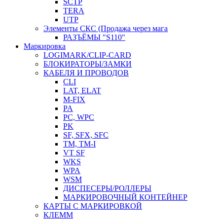
SCTP
TERA
UTP
Элементы СКС (Продажа через мага
РАЗЪЁМЫ "S110"
Маркировка
LOGIMARK/CLIP-CARD
БЛОКИРАТОРЫ/ЗАМКИ
КАБЕЛЯ И ПРОВОДОВ
CLI
LAT, ELAT
M-FIX
PA
PC, WРС
PK
SF, SFX, SFC
TM, TM-I
VT SF
WKS
WPA
WSM
ДИСПЕСЕРЫ/РОЛЛЕРЫ
МАРКИРОВОЧНЫЙ КОНТЕЙНЕР
КАРТЫ С МАРКИРОВКОЙ
КЛЕММ