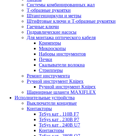
Системы комбинированных жал
Т-образные рукоятки
Штангенциркули и метры
Штифтовые ключи и Т-образные рукоятки
Гаечные ключи
Гидравлические насосы
Для монтажа оптического кабеля
Кримперы
Микроскопы
Наборы инструментов
Печки
Скалыватели волокна
Стрипперы
Ремонт инструмента
Ручной инструмент Knipex
Ручной инструмент Knipex
Шарнирные шланги MAXIFLEX
Исполнительные устройства
Выключатели концевые
Контакторы
TeSys кат . 110В F7
TeSys кат . 230В P7
TeSys кат . 240В U7
Контакторы
TeSys кат . 380В Q7