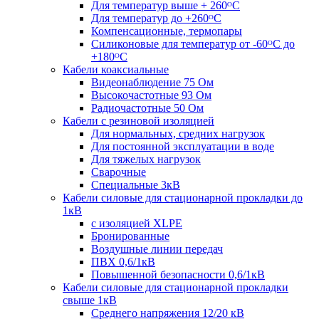
Для температур выше + 260ᴼС
Для температур до +260ᴼС
Компенсационные, термопары
Силиконовые для температур от -60ᴼC до
+180ᴼС
Кабели коаксиальные
Видеонаблюдение 75 Ом
Высокочастотные 93 Ом
Радиочастотные 50 Ом
Кабели с резиновой изоляцией
Для нормальных, средних нагрузок
Для постоянной эксплуатации в воде
Для тяжелых нагрузок
Сварочные
Специальные 3кВ
Кабели силовые для стационарной прокладки до
1кВ
c изоляцией XLPE
Бронированные
Воздушные линии передач
ПВХ 0,6/1кВ
Повышенной безопасности 0,6/1кВ
Кабели силовые для стационарной прокладки
свыше 1кВ
Среднего напряжения 12/20 кВ