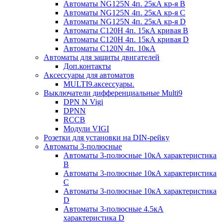
Автоматы NG125N 4п. 25кА кр-я B
Автоматы NG125N 4п. 25кА кр-я C
Автоматы NG125N 4п. 25кА кр-я D
Автоматы С120H 4п. 15кА кривая B
Автоматы С120H 4п. 15кА кривая D
Автоматы С120N 4п. 10кА
Автоматы для защиты двигателей
Доп.контакты
Аксессуары для автоматов
MULTI9.аксессуары.
Выключатели дифференциальные Multi9
DPN N Vigi
DPNN
RCCB
Модули VIGI
Розетки для установки на DIN-рейку
Автоматы 3-полюсные
Автоматы 3-полюсные 10кА характеристика
B
Автоматы 3-полюсные 10кА характеристика
C
Автоматы 3-полюсные 10кА характеристика
D
Автоматы 3-полюсные 4.5кА
характеристика D