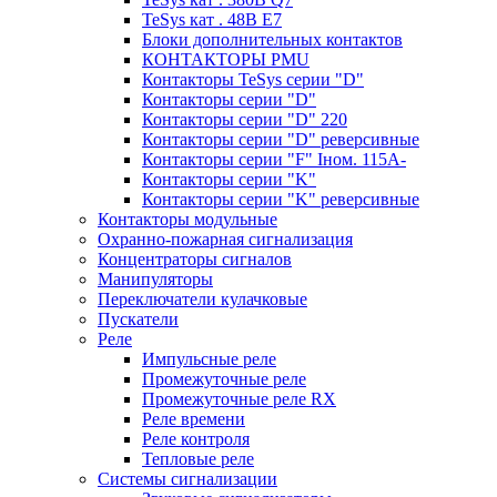
TeSys кат . 48В E7
Блоки дополнительных контактов
КОНТАКТОРЫ PMU
Контакторы TeSys серии "D"
Контакторы серии "D"
Контакторы серии "D" 220
Контакторы серии "D" реверсивные
Контакторы серии "F" Iном. 115А-
Контакторы серии "K"
Контакторы серии "K" реверсивные
Контакторы модульные
Охранно-пожарная сигнализация
Концентраторы сигналов
Манипуляторы
Переключатели кулачковые
Пускатели
Реле
Импульсные реле
Промежуточные реле
Промежуточные реле RX
Реле времени
Реле контроля
Тепловые реле
Системы сигнализации