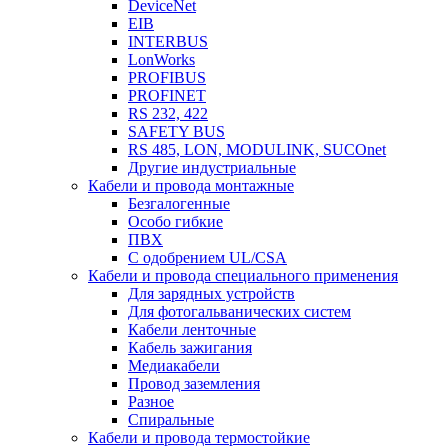
DeviceNet
EIB
INTERBUS
LonWorks
PROFIBUS
PROFINET
RS 232, 422
SAFETY BUS
RS 485, LON, MODULINK, SUCOnet
Другие индустриальные
Кабели и провода монтажные
Безгалогенные
Особо гибкие
ПВХ
С одобрением UL/CSA
Кабели и провода специального применения
Для зарядных устройств
Для фотогальванических систем
Кабели ленточные
Кабель зажигания
Медиакабели
Провод заземления
Разное
Спиральные
Кабели и провода термостойкие