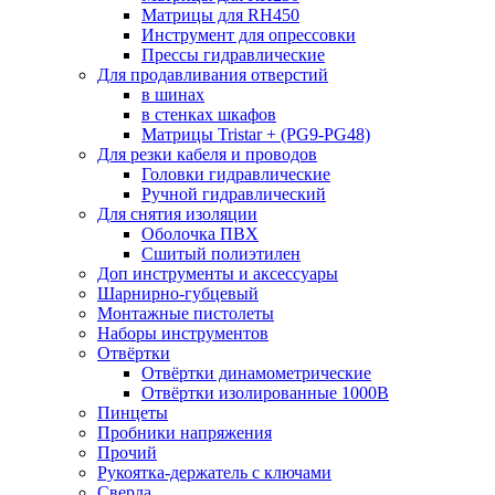
Матрицы для RH450
Инструмент для опрессовки
Прессы гидравлические
Для продавливания отверстий
в шинах
в стенках шкафов
Матрицы Tristar + (PG9-PG48)
Для резки кабеля и проводов
Головки гидравлические
Ручной гидравлический
Для снятия изоляции
Оболочка ПВХ
Сшитый полиэтилен
Доп инструменты и аксессуары
Шарнирно-губцевый
Монтажные пистолеты
Наборы инструментов
Отвёртки
Отвёртки динамометрические
Отвёртки изолированные 1000В
Пинцеты
Пробники напряжения
Прочий
Рукоятка-держатель с ключами
Сверла