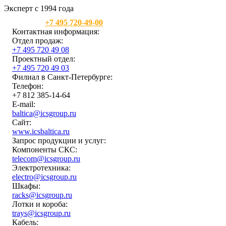
Эксперт с 1994 года
Москва:
+7 495 720-49-00
Контактная информация:
Отдел продаж:
+7 495 720 49 08
Проектный отдел:
+7 495 720 49 03
Филиал в Санкт-Петербурге:
Телефон:
+7 812 385-14-64
E-mail:
baltica@icsgroup.ru
Сайт:
www.icsbaltica.ru
Запрос продукции и услуг:
Компоненты СКС:
telecom@icsgroup.ru
Электротехника:
electro@icsgroup.ru
Шкафы:
racks@icsgroup.ru
Лотки и короба:
trays@icsgroup.ru
Кабель: