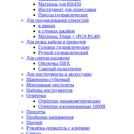
Матрицы для RH450
Инструмент для опрессовки
Прессы гидравлические
Для продавливания отверстий
в шинах
в стенках шкафов
Матрицы Tristar + (PG9-PG48)
Для резки кабеля и проводов
Головки гидравлические
Ручной гидравлический
Для снятия изоляции
Оболочка ПВХ
Сшитый полиэтилен
Доп инструменты и аксессуары
Шарнирно-губцевый
Монтажные пистолеты
Наборы инструментов
Отвёртки
Отвёртки динамометрические
Отвёртки изолированные 1000В
Пинцеты
Пробники напряжения
Прочий
Рукоятка-держатель с ключами
Сверла