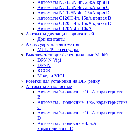
Автоматы NG125N 4п. 25кА кр-я B
Автоматы NG125N 4п. 25кА кр-я C
Автоматы NG125N 4п. 25кА кр-я D
Автоматы С120H 4п. 15кА кривая B
Автоматы С120H 4п. 15кА кривая D
Автоматы С120N 4п. 10кА
Автоматы для защиты двигателей
Доп.контакты
Аксессуары для автоматов
MULTI9.аксессуары.
Выключатели дифференциальные Multi9
DPN N Vigi
DPNN
RCCB
Модули VIGI
Розетки для установки на DIN-рейку
Автоматы 3-полюсные
Автоматы 3-полюсные 10кА характеристика
B
Автоматы 3-полюсные 10кА характеристика
C
Автоматы 3-полюсные 10кА характеристика
D
Автоматы 3-полюсные 4.5кА
характеристика D