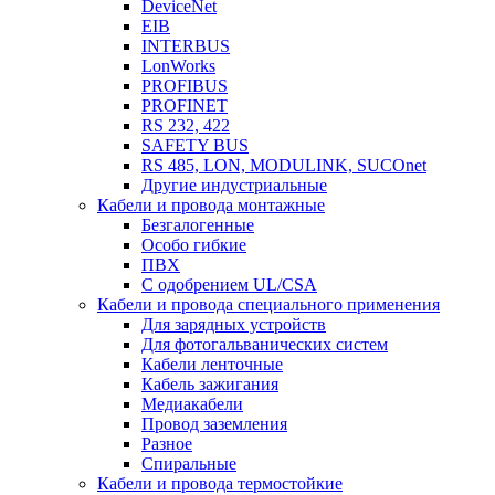
DeviceNet
EIB
INTERBUS
LonWorks
PROFIBUS
PROFINET
RS 232, 422
SAFETY BUS
RS 485, LON, MODULINK, SUCOnet
Другие индустриальные
Кабели и провода монтажные
Безгалогенные
Особо гибкие
ПВХ
С одобрением UL/CSA
Кабели и провода специального применения
Для зарядных устройств
Для фотогальванических систем
Кабели ленточные
Кабель зажигания
Медиакабели
Провод заземления
Разное
Спиральные
Кабели и провода термостойкие