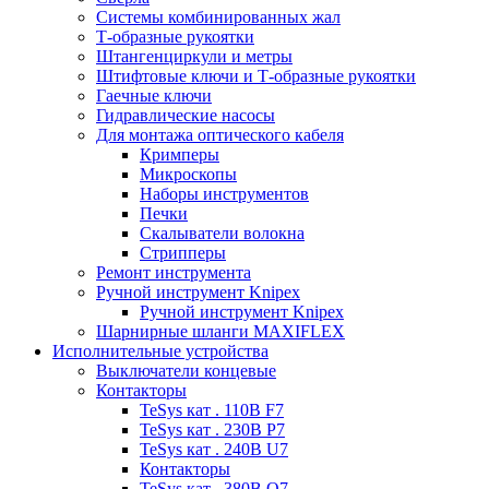
Системы комбинированных жал
Т-образные рукоятки
Штангенциркули и метры
Штифтовые ключи и Т-образные рукоятки
Гаечные ключи
Гидравлические насосы
Для монтажа оптического кабеля
Кримперы
Микроскопы
Наборы инструментов
Печки
Скалыватели волокна
Стрипперы
Ремонт инструмента
Ручной инструмент Knipex
Ручной инструмент Knipex
Шарнирные шланги MAXIFLEX
Исполнительные устройства
Выключатели концевые
Контакторы
TeSys кат . 110В F7
TeSys кат . 230В P7
TeSys кат . 240В U7
Контакторы
TeSys кат . 380В Q7