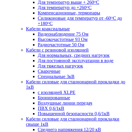
Для температур выше + 260ᴼС
Для температур до +260ᴼС
Компенсационные, термопары
Силиконовые для температур от -60ᴼC до
+180ᴼС
Кабели коаксиальные
Видеонаблюдение 75 Ом
Высокочастотные 93 Ом
Радиочастотные 50 Ом
Кабели с резиновой изоляцией
Для нормальных, средних нагрузок
Для постоянной эксплуатации в воде
Для тяжелых нагрузок
Сварочные
Специальные 3кВ
Кабели силовые для стационарной прокладки до
1кВ
c изоляцией XLPE
Бронированные
Воздушные линии передач
ПВХ 0,6/1кВ
Повышенной безопасности 0,6/1кВ
Кабели силовые для стационарной прокладки
свыше 1кВ
Среднего напряжения 12/20 кВ