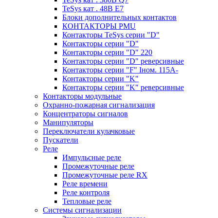
TeSys кат . 48В E7
Блоки дополнительных контактов
КОНТАКТОРЫ PMU
Контакторы TeSys серии "D"
Контакторы серии "D"
Контакторы серии "D" 220
Контакторы серии "D" реверсивные
Контакторы серии "F" Iном. 115А-
Контакторы серии "K"
Контакторы серии "K" реверсивные
Контакторы модульные
Охранно-пожарная сигнализация
Концентраторы сигналов
Манипуляторы
Переключатели кулачковые
Пускатели
Реле
Импульсные реле
Промежуточные реле
Промежуточные реле RX
Реле времени
Реле контроля
Тепловые реле
Системы сигнализации