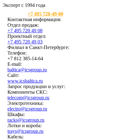
Эксперт с 1994 года
Москва:
+7 495 720-49-00
Контактная информация:
Отдел продаж:
+7 495 720 49 08
Проектный отдел:
+7 495 720 49 03
Филиал в Санкт-Петербурге:
Телефон:
+7 812 385-14-64
E-mail:
baltica@icsgroup.ru
Сайт:
www.icsbaltica.ru
Запрос продукции и услуг:
Компоненты СКС:
telecom@icsgroup.ru
Электротехника:
electro@icsgroup.ru
Шкафы:
racks@icsgroup.ru
Лотки и короба:
trays@icsgroup.ru
Кабель: