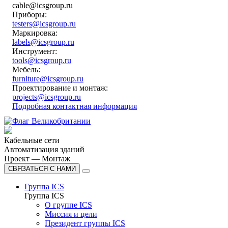
cable@icsgroup.ru
Приборы:
testers@icsgroup.ru
Маркировка:
labels@icsgroup.ru
Инструмент:
tools@icsgroup.ru
Мебель:
furniture@icsgroup.ru
Проектирование и монтаж:
projects@icsgroup.ru
Подробная контактная информация
Кабельные сети
Автоматизация зданий
Проект — Монтаж
СВЯЗАТЬСЯ С НАМИ
Группа ICS
Группа ICS
О группе ICS
Миссия и цели
Президент группы ICS