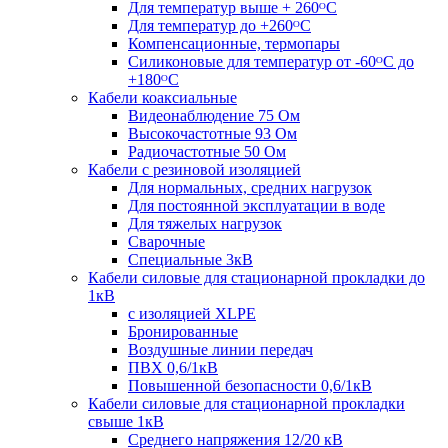
Для температур выше + 260ᴼС
Для температур до +260ᴼС
Компенсационные, термопары
Силиконовые для температур от -60ᴼC до
+180ᴼС
Кабели коаксиальные
Видеонаблюдение 75 Ом
Высокочастотные 93 Ом
Радиочастотные 50 Ом
Кабели с резиновой изоляцией
Для нормальных, средних нагрузок
Для постоянной эксплуатации в воде
Для тяжелых нагрузок
Сварочные
Специальные 3кВ
Кабели силовые для стационарной прокладки до
1кВ
c изоляцией XLPE
Бронированные
Воздушные линии передач
ПВХ 0,6/1кВ
Повышенной безопасности 0,6/1кВ
Кабели силовые для стационарной прокладки
свыше 1кВ
Среднего напряжения 12/20 кВ