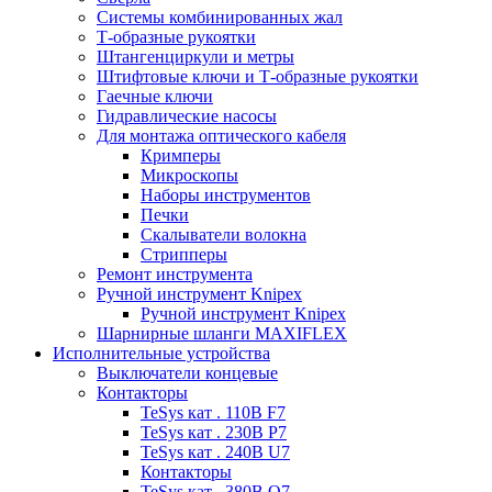
Системы комбинированных жал
Т-образные рукоятки
Штангенциркули и метры
Штифтовые ключи и Т-образные рукоятки
Гаечные ключи
Гидравлические насосы
Для монтажа оптического кабеля
Кримперы
Микроскопы
Наборы инструментов
Печки
Скалыватели волокна
Стрипперы
Ремонт инструмента
Ручной инструмент Knipex
Ручной инструмент Knipex
Шарнирные шланги MAXIFLEX
Исполнительные устройства
Выключатели концевые
Контакторы
TeSys кат . 110В F7
TeSys кат . 230В P7
TeSys кат . 240В U7
Контакторы
TeSys кат . 380В Q7