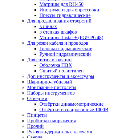
Матрицы для RH450
Инструмент для опрессовки
Прессы гидравлические
Для продавливания отверстий
в шинах
в стенках шкафов
Матрицы Tristar + (PG9-PG48)
Для резки кабеля и проводов
Головки гидравлические
Ручной гидравлический
Для снятия изоляции
Оболочка ПВХ
Сшитый полиэтилен
Доп инструменты и аксессуары
Шарнирно-губцевый
Монтажные пистолеты
Наборы инструментов
Отвёртки
Отвёртки динамометрические
Отвёртки изолированные 1000В
Пинцеты
Пробники напряжения
Прочий
Рукоятка-держатель с ключами
Сверла