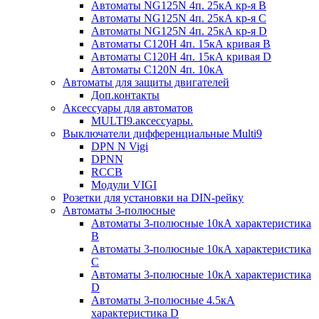
Автоматы NG125N 4п. 25кА кр-я B
Автоматы NG125N 4п. 25кА кр-я C
Автоматы NG125N 4п. 25кА кр-я D
Автоматы С120H 4п. 15кА кривая B
Автоматы С120H 4п. 15кА кривая D
Автоматы С120N 4п. 10кА
Автоматы для защиты двигателей
Доп.контакты
Аксессуары для автоматов
MULTI9.аксессуары.
Выключатели дифференциальные Multi9
DPN N Vigi
DPNN
RCCB
Модули VIGI
Розетки для установки на DIN-рейку
Автоматы 3-полюсные
Автоматы 3-полюсные 10кА характеристика
B
Автоматы 3-полюсные 10кА характеристика
C
Автоматы 3-полюсные 10кА характеристика
D
Автоматы 3-полюсные 4.5кА
характеристика D