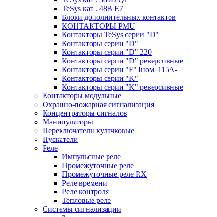
TeSys кат . 48В E7
Блоки дополнительных контактов
КОНТАКТОРЫ PMU
Контакторы TeSys серии "D"
Контакторы серии "D"
Контакторы серии "D" 220
Контакторы серии "D" реверсивные
Контакторы серии "F" Iном. 115А-
Контакторы серии "K"
Контакторы серии "K" реверсивные
Контакторы модульные
Охранно-пожарная сигнализация
Концентраторы сигналов
Манипуляторы
Переключатели кулачковые
Пускатели
Реле
Импульсные реле
Промежуточные реле
Промежуточные реле RX
Реле времени
Реле контроля
Тепловые реле
Системы сигнализации