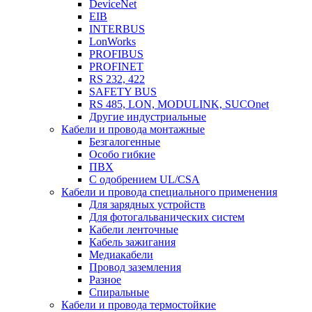
DeviceNet
EIB
INTERBUS
LonWorks
PROFIBUS
PROFINET
RS 232, 422
SAFETY BUS
RS 485, LON, MODULINK, SUCOnet
Другие индустриальные
Кабели и провода монтажные
Безгалогенные
Особо гибкие
ПВХ
С одобрением UL/CSA
Кабели и провода специального применения
Для зарядных устройств
Для фотогальванических систем
Кабели ленточные
Кабель зажигания
Медиакабели
Провод заземления
Разное
Спиральные
Кабели и провода термостойкие