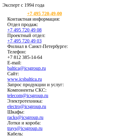
Эксперт с 1994 года
Москва:
+7 495 720-49-00
Контактная информация:
Отдел продаж:
+7 495 720 49 08
Проектный отдел:
+7 495 720 49 03
Филиал в Санкт-Петербурге:
Телефон:
+7 812 385-14-64
E-mail:
baltica@icsgroup.ru
Сайт:
www.icsbaltica.ru
Запрос продукции и услуг:
Компоненты СКС:
telecom@icsgroup.ru
Электротехника:
electro@icsgroup.ru
Шкафы:
racks@icsgroup.ru
Лотки и короба:
trays@icsgroup.ru
Кабель: