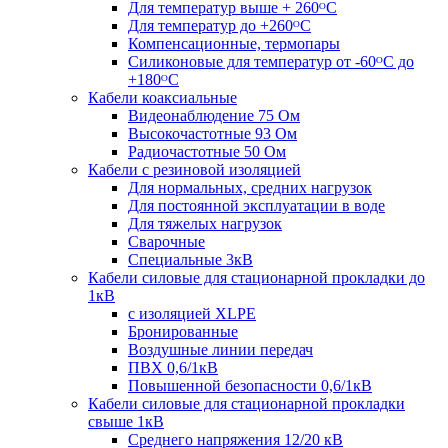
Для температур выше + 260ᴼС
Для температур до +260ᴼС
Компенсационные, термопары
Силиконовые для температур от -60ᴼC до
+180ᴼС
Кабели коаксиальные
Видеонаблюдение 75 Ом
Высокочастотные 93 Ом
Радиочастотные 50 Ом
Кабели с резиновой изоляцией
Для нормальных, средних нагрузок
Для постоянной эксплуатации в воде
Для тяжелых нагрузок
Сварочные
Специальные 3кВ
Кабели силовые для стационарной прокладки до
1кВ
c изоляцией XLPE
Бронированные
Воздушные линии передач
ПВХ 0,6/1кВ
Повышенной безопасности 0,6/1кВ
Кабели силовые для стационарной прокладки
свыше 1кВ
Среднего напряжения 12/20 кВ