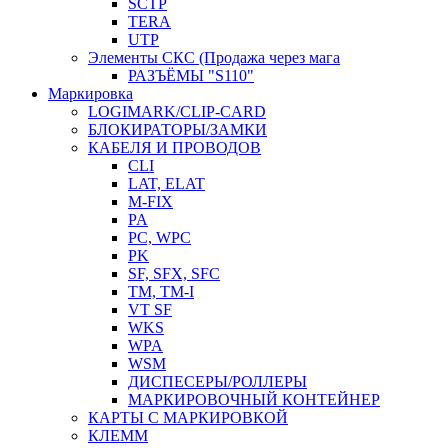
SCTP
TERA
UTP
Элементы СКС (Продажа через мага
РАЗЪЁМЫ "S110"
Маркировка
LOGIMARK/CLIP-CARD
БЛОКИРАТОРЫ/ЗАМКИ
КАБЕЛЯ И ПРОВОДОВ
CLI
LAT, ELAT
M-FIX
PA
PC, WРС
PK
SF, SFX, SFC
TM, TM-I
VT SF
WKS
WPA
WSM
ДИСПЕСЕРЫ/РОЛЛЕРЫ
МАРКИРОВОЧНЫЙ КОНТЕЙНЕР
КАРТЫ С МАРКИРОВКОЙ
КЛЕММ