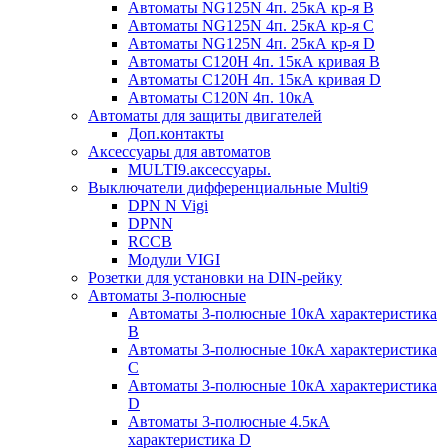
Автоматы NG125N 4п. 25кА кр-я B
Автоматы NG125N 4п. 25кА кр-я C
Автоматы NG125N 4п. 25кА кр-я D
Автоматы С120H 4п. 15кА кривая B
Автоматы С120H 4п. 15кА кривая D
Автоматы С120N 4п. 10кА
Автоматы для защиты двигателей
Доп.контакты
Аксессуары для автоматов
MULTI9.аксессуары.
Выключатели дифференциальные Multi9
DPN N Vigi
DPNN
RCCB
Модули VIGI
Розетки для установки на DIN-рейку
Автоматы 3-полюсные
Автоматы 3-полюсные 10кА характеристика
B
Автоматы 3-полюсные 10кА характеристика
C
Автоматы 3-полюсные 10кА характеристика
D
Автоматы 3-полюсные 4.5кА
характеристика D