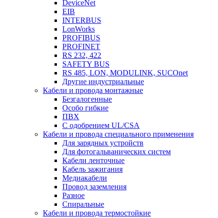
DeviceNet
EIB
INTERBUS
LonWorks
PROFIBUS
PROFINET
RS 232, 422
SAFETY BUS
RS 485, LON, MODULINK, SUCOnet
Другие индустриальные
Кабели и провода монтажные
Безгалогенные
Особо гибкие
ПВХ
С одобрением UL/CSA
Кабели и провода специального применения
Для зарядных устройств
Для фотогальванических систем
Кабели ленточные
Кабель зажигания
Медиакабели
Провод заземления
Разное
Спиральные
Кабели и провода термостойкие