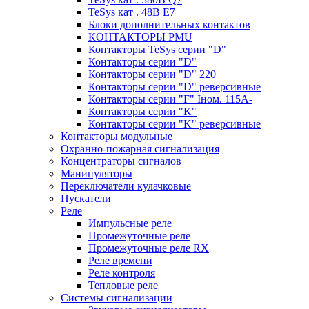
TeSys кат . 48В E7
Блоки дополнительных контактов
КОНТАКТОРЫ PMU
Контакторы TeSys серии "D"
Контакторы серии "D"
Контакторы серии "D" 220
Контакторы серии "D" реверсивные
Контакторы серии "F" Iном. 115А-
Контакторы серии "K"
Контакторы серии "K" реверсивные
Контакторы модульные
Охранно-пожарная сигнализация
Концентраторы сигналов
Манипуляторы
Переключатели кулачковые
Пускатели
Реле
Импульсные реле
Промежуточные реле
Промежуточные реле RX
Реле времени
Реле контроля
Тепловые реле
Системы сигнализации