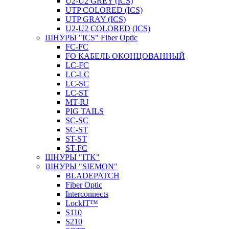
U2-U2 GREY (ICS)
UTP COLORED (ICS)
UTP GRAY (ICS)
U2-U2 COLORED (ICS)
ШНУРЫ "ICS" Fiber Optic
FC-FC
FO КАБЕЛЬ ОКОНЦОВАННЫЙ
LC-FC
LC-LC
LC-SC
LС-ST
MT-RJ
PIG TAILS
SC-SC
SC-ST
ST-ST
ST-FC
ШНУРЫ "ITK"
ШНУРЫ "SIEMON"
BLADEPATCH
Fiber Optic
Interconnects
LockIT™
S110
S210