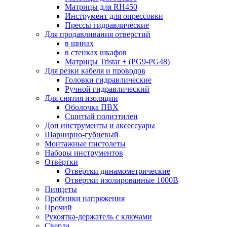
Матрицы для RH450
Инструмент для опрессовки
Прессы гидравлические
Для продавливания отверстий
в шинах
в стенках шкафов
Матрицы Tristar + (PG9-PG48)
Для резки кабеля и проводов
Головки гидравлические
Ручной гидравлический
Для снятия изоляции
Оболочка ПВХ
Сшитый полиэтилен
Доп инструменты и аксессуары
Шарнирно-губцевый
Монтажные пистолеты
Наборы инструментов
Отвёртки
Отвёртки динамометрические
Отвёртки изолированные 1000В
Пинцеты
Пробники напряжения
Прочий
Рукоятка-держатель с ключами
Сверла