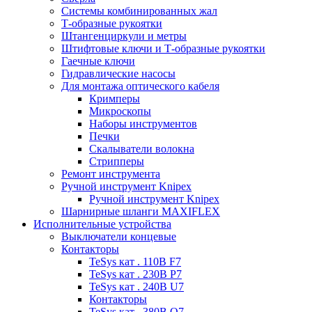
Системы комбинированных жал
Т-образные рукоятки
Штангенциркули и метры
Штифтовые ключи и Т-образные рукоятки
Гаечные ключи
Гидравлические насосы
Для монтажа оптического кабеля
Кримперы
Микроскопы
Наборы инструментов
Печки
Скалыватели волокна
Стрипперы
Ремонт инструмента
Ручной инструмент Knipex
Ручной инструмент Knipex
Шарнирные шланги MAXIFLEX
Исполнительные устройства
Выключатели концевые
Контакторы
TeSys кат . 110В F7
TeSys кат . 230В P7
TeSys кат . 240В U7
Контакторы
TeSys кат . 380В Q7