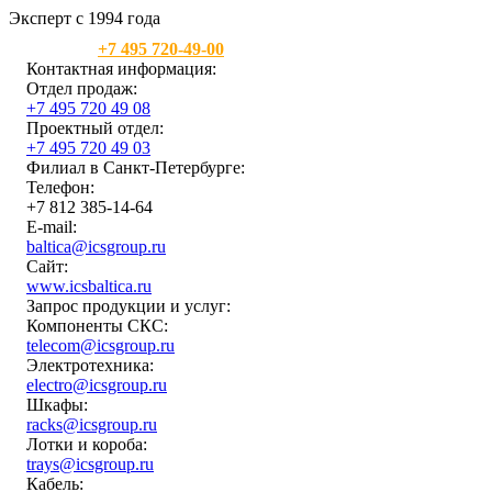
Эксперт с 1994 года
Москва:
+7 495 720-49-00
Контактная информация:
Отдел продаж:
+7 495 720 49 08
Проектный отдел:
+7 495 720 49 03
Филиал в Санкт-Петербурге:
Телефон:
+7 812 385-14-64
E-mail:
baltica@icsgroup.ru
Сайт:
www.icsbaltica.ru
Запрос продукции и услуг:
Компоненты СКС:
telecom@icsgroup.ru
Электротехника:
electro@icsgroup.ru
Шкафы:
racks@icsgroup.ru
Лотки и короба:
trays@icsgroup.ru
Кабель: