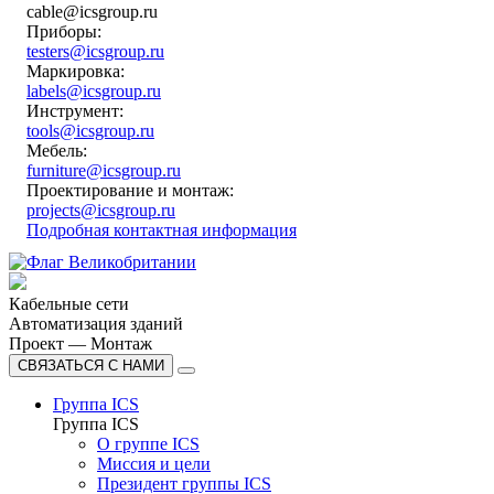
cable@icsgroup.ru
Приборы:
testers@icsgroup.ru
Маркировка:
labels@icsgroup.ru
Инструмент:
tools@icsgroup.ru
Мебель:
furniture@icsgroup.ru
Проектирование и монтаж:
projects@icsgroup.ru
Подробная контактная информация
Кабельные сети
Автоматизация зданий
Проект — Монтаж
СВЯЗАТЬСЯ С НАМИ
Группа ICS
Группа ICS
О группе ICS
Миссия и цели
Президент группы ICS