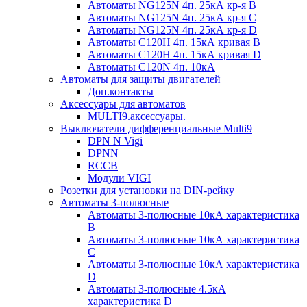
Автоматы NG125N 4п. 25кА кр-я B
Автоматы NG125N 4п. 25кА кр-я C
Автоматы NG125N 4п. 25кА кр-я D
Автоматы С120H 4п. 15кА кривая B
Автоматы С120H 4п. 15кА кривая D
Автоматы С120N 4п. 10кА
Автоматы для защиты двигателей
Доп.контакты
Аксессуары для автоматов
MULTI9.аксессуары.
Выключатели дифференциальные Multi9
DPN N Vigi
DPNN
RCCB
Модули VIGI
Розетки для установки на DIN-рейку
Автоматы 3-полюсные
Автоматы 3-полюсные 10кА характеристика
B
Автоматы 3-полюсные 10кА характеристика
C
Автоматы 3-полюсные 10кА характеристика
D
Автоматы 3-полюсные 4.5кА
характеристика D