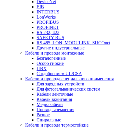
DeviceNet
EIB
INTERBUS
LonWorks
PROFIBUS
PROFINET
RS 232, 422
SAFETY BUS
RS 485, LON, MODULINK, SUCOnet
Другие индустриальные
Кабели и провода монтажные
Безгалогенные
Особо гибкие
ПВХ
С одобрением UL/CSA
Кабели и провода специального применения
Для зарядных устройств
Для фотогальванических систем
Кабели ленточные
Кабель зажигания
Медиакабели
Провод заземления
Разное
Спиральные
Кабели и провода термостойкие