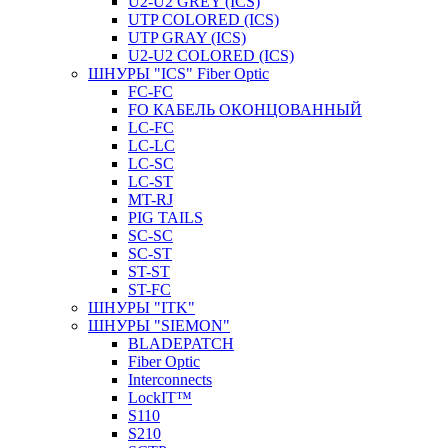
U2-U2 GREY (ICS)
UTP COLORED (ICS)
UTP GRAY (ICS)
U2-U2 COLORED (ICS)
ШНУРЫ "ICS" Fiber Optic
FC-FC
FO КАБЕЛЬ ОКОНЦОВАННЫЙ
LC-FC
LC-LC
LC-SC
LС-ST
MT-RJ
PIG TAILS
SC-SC
SC-ST
ST-ST
ST-FC
ШНУРЫ "ITK"
ШНУРЫ "SIEMON"
BLADEPATCH
Fiber Optic
Interconnects
LockIT™
S110
S210