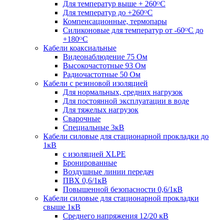
Для температур выше + 260ᴼС
Для температур до +260ᴼС
Компенсационные, термопары
Силиконовые для температур от -60ᴼC до
+180ᴼС
Кабели коаксиальные
Видеонаблюдение 75 Ом
Высокочастотные 93 Ом
Радиочастотные 50 Ом
Кабели с резиновой изоляцией
Для нормальных, средних нагрузок
Для постоянной эксплуатации в воде
Для тяжелых нагрузок
Сварочные
Специальные 3кВ
Кабели силовые для стационарной прокладки до
1кВ
c изоляцией XLPE
Бронированные
Воздушные линии передач
ПВХ 0,6/1кВ
Повышенной безопасности 0,6/1кВ
Кабели силовые для стационарной прокладки
свыше 1кВ
Среднего напряжения 12/20 кВ