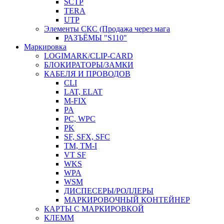
SCTP
TERA
UTP
Элементы СКС (Продажа через мага
РАЗЪЁМЫ "S110"
Маркировка
LOGIMARK/CLIP-CARD
БЛОКИРАТОРЫ/ЗАМКИ
КАБЕЛЯ И ПРОВОДОВ
CLI
LAT, ELAT
M-FIX
PA
PC, WРС
PK
SF, SFX, SFC
TM, TM-I
VT SF
WKS
WPA
WSM
ДИСПЕСЕРЫ/РОЛЛЕРЫ
МАРКИРОВОЧНЫЙ КОНТЕЙНЕР
КАРТЫ С МАРКИРОВКОЙ
КЛЕММ