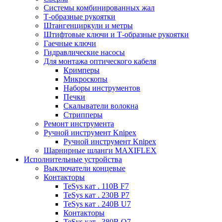
Системы комбинированных жал
Т-образные рукоятки
Штангенциркули и метры
Штифтовые ключи и Т-образные рукоятки
Гаечные ключи
Гидравлические насосы
Для монтажа оптического кабеля
Кримперы
Микроскопы
Наборы инструментов
Печки
Скалыватели волокна
Стрипперы
Ремонт инструмента
Ручной инструмент Knipex
Ручной инструмент Knipex
Шарнирные шланги MAXIFLEX
Исполнительные устройства
Выключатели концевые
Контакторы
TeSys кат . 110В F7
TeSys кат . 230В P7
TeSys кат . 240В U7
Контакторы
TeSys кат . 380В Q7