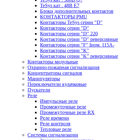
TeSys кат . 48В E7
Блоки дополнительных контактов
КОНТАКТОРЫ PMU
Контакторы TeSys серии "D"
Контакторы серии "D"
Контакторы серии "D" 220
Контакторы серии "D" реверсивные
Контакторы серии "F" Iном. 115А-
Контакторы серии "K"
Контакторы серии "K" реверсивные
Контакторы модульные
Охранно-пожарная сигнализация
Концентраторы сигналов
Манипуляторы
Переключатели кулачковые
Пускатели
Реле
Импульсные реле
Промежуточные реле
Промежуточные реле RX
Реле времени
Реле контроля
Тепловые реле
Системы сигнализации