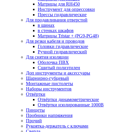
Матрицы для RH450
Инструмент для опрессовки
Прессы гидравлические
Для продавливания отверстий
в шинах
в стенках шкафов
Матрицы Tristar + (PG9-PG48)
Для резки кабеля и проводов
Головки гидравлические
Ручной гидравлический
Для снятия изоляции
Оболочка ПВХ
Сшитый полиэтилен
Доп инструменты и аксессуары
Шарнирно-губцевый
Монтажные пистолеты
Наборы инструментов
Отвёртки
Отвёртки динамометрические
Отвёртки изолированные 1000В
Пинцеты
Пробники напряжения
Прочий
Рукоятка-держатель с ключами
Сверла