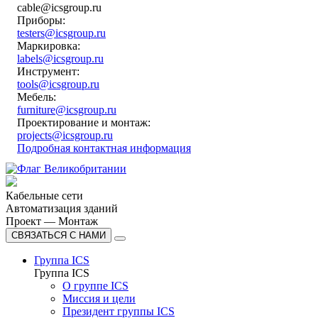
cable@icsgroup.ru
Приборы:
testers@icsgroup.ru
Маркировка:
labels@icsgroup.ru
Инструмент:
tools@icsgroup.ru
Мебель:
furniture@icsgroup.ru
Проектирование и монтаж:
projects@icsgroup.ru
Подробная контактная информация
Кабельные сети
Автоматизация зданий
Проект — Монтаж
СВЯЗАТЬСЯ С НАМИ
Группа ICS
Группа ICS
О группе ICS
Миссия и цели
Президент группы ICS