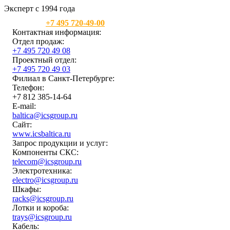
Эксперт с 1994 года
Москва:
+7 495 720-49-00
Контактная информация:
Отдел продаж:
+7 495 720 49 08
Проектный отдел:
+7 495 720 49 03
Филиал в Санкт-Петербурге:
Телефон:
+7 812 385-14-64
E-mail:
baltica@icsgroup.ru
Сайт:
www.icsbaltica.ru
Запрос продукции и услуг:
Компоненты СКС:
telecom@icsgroup.ru
Электротехника:
electro@icsgroup.ru
Шкафы:
racks@icsgroup.ru
Лотки и короба:
trays@icsgroup.ru
Кабель: