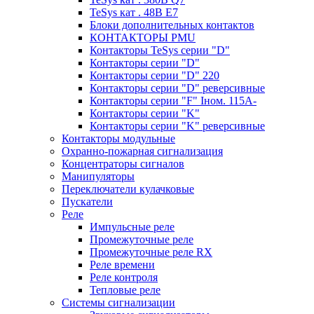
TeSys кат . 48В E7
Блоки дополнительных контактов
КОНТАКТОРЫ PMU
Контакторы TeSys серии "D"
Контакторы серии "D"
Контакторы серии "D" 220
Контакторы серии "D" реверсивные
Контакторы серии "F" Iном. 115А-
Контакторы серии "K"
Контакторы серии "K" реверсивные
Контакторы модульные
Охранно-пожарная сигнализация
Концентраторы сигналов
Манипуляторы
Переключатели кулачковые
Пускатели
Реле
Импульсные реле
Промежуточные реле
Промежуточные реле RX
Реле времени
Реле контроля
Тепловые реле
Системы сигнализации