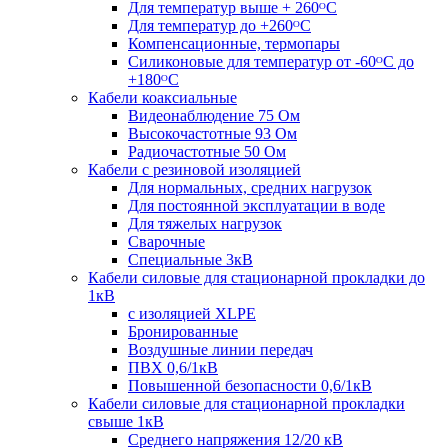
Для температур выше + 260ᴼС
Для температур до +260ᴼС
Компенсационные, термопары
Силиконовые для температур от -60ᴼC до
+180ᴼС
Кабели коаксиальные
Видеонаблюдение 75 Ом
Высокочастотные 93 Ом
Радиочастотные 50 Ом
Кабели с резиновой изоляцией
Для нормальных, средних нагрузок
Для постоянной эксплуатации в воде
Для тяжелых нагрузок
Сварочные
Специальные 3кВ
Кабели силовые для стационарной прокладки до
1кВ
c изоляцией XLPE
Бронированные
Воздушные линии передач
ПВХ 0,6/1кВ
Повышенной безопасности 0,6/1кВ
Кабели силовые для стационарной прокладки
свыше 1кВ
Среднего напряжения 12/20 кВ