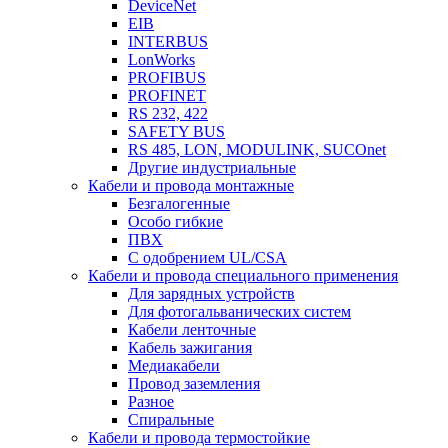
DeviceNet
EIB
INTERBUS
LonWorks
PROFIBUS
PROFINET
RS 232, 422
SAFETY BUS
RS 485, LON, MODULINK, SUCOnet
Другие индустриальные
Кабели и провода монтажные
Безгалогенные
Особо гибкие
ПВХ
С одобрением UL/CSA
Кабели и провода специального применения
Для зарядных устройств
Для фотогальванических систем
Кабели ленточные
Кабель зажигания
Медиакабели
Провод заземления
Разное
Спиральные
Кабели и провода термостойкие