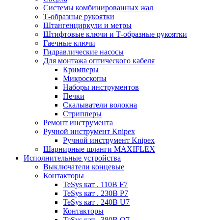
Системы комбинированных жал
Т-образные рукоятки
Штангенциркули и метры
Штифтовые ключи и Т-образные рукоятки
Гаечные ключи
Гидравлические насосы
Для монтажа оптического кабеля
Кримперы
Микроскопы
Наборы инструментов
Печки
Скалыватели волокна
Стрипперы
Ремонт инструмента
Ручной инструмент Knipex
Ручной инструмент Knipex
Шарнирные шланги MAXIFLEX
Исполнительные устройства
Выключатели концевые
Контакторы
TeSys кат . 110В F7
TeSys кат . 230В P7
TeSys кат . 240В U7
Контакторы
TeSys кат . 380В Q7