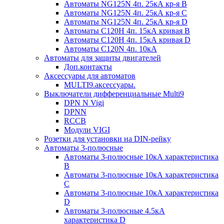
Автоматы NG125N 4п. 25кА кр-я B
Автоматы NG125N 4п. 25кА кр-я C
Автоматы NG125N 4п. 25кА кр-я D
Автоматы С120H 4п. 15кА кривая B
Автоматы С120H 4п. 15кА кривая D
Автоматы С120N 4п. 10кА
Автоматы для защиты двигателей
Доп.контакты
Аксессуары для автоматов
MULTI9.аксессуары.
Выключатели дифференциальные Multi9
DPN N Vigi
DPNN
RCCB
Модули VIGI
Розетки для установки на DIN-рейку
Автоматы 3-полюсные
Автоматы 3-полюсные 10кА характеристика
B
Автоматы 3-полюсные 10кА характеристика
C
Автоматы 3-полюсные 10кА характеристика
D
Автоматы 3-полюсные 4.5кА
характеристика D