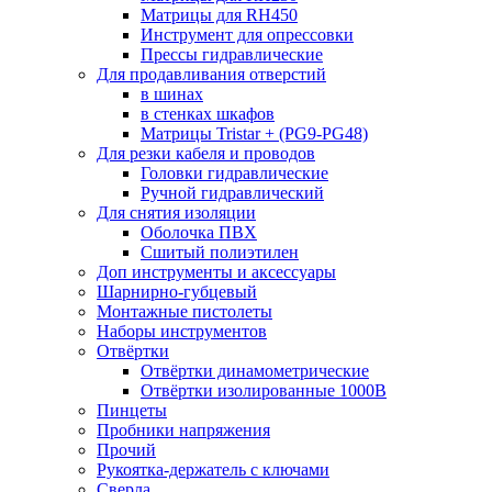
Матрицы для RH450
Инструмент для опрессовки
Прессы гидравлические
Для продавливания отверстий
в шинах
в стенках шкафов
Матрицы Tristar + (PG9-PG48)
Для резки кабеля и проводов
Головки гидравлические
Ручной гидравлический
Для снятия изоляции
Оболочка ПВХ
Сшитый полиэтилен
Доп инструменты и аксессуары
Шарнирно-губцевый
Монтажные пистолеты
Наборы инструментов
Отвёртки
Отвёртки динамометрические
Отвёртки изолированные 1000В
Пинцеты
Пробники напряжения
Прочий
Рукоятка-держатель с ключами
Сверла