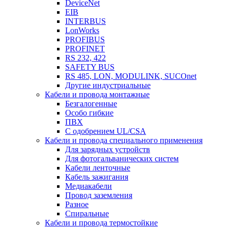
DeviceNet
EIB
INTERBUS
LonWorks
PROFIBUS
PROFINET
RS 232, 422
SAFETY BUS
RS 485, LON, MODULINK, SUCOnet
Другие индустриальные
Кабели и провода монтажные
Безгалогенные
Особо гибкие
ПВХ
С одобрением UL/CSA
Кабели и провода специального применения
Для зарядных устройств
Для фотогальванических систем
Кабели ленточные
Кабель зажигания
Медиакабели
Провод заземления
Разное
Спиральные
Кабели и провода термостойкие