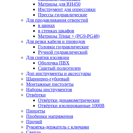
Матрицы для RH450
Инструмент для опрессовки
Прессы гидравлические
Для продавливания отверстий
в шинах
в стенках шкафов
Матрицы Tristar + (PG9-PG48)
Для резки кабеля и проводов
Головки гидравлические
Ручной гидравлический
Для снятия изоляции
Оболочка ПВХ
Сшитый полиэтилен
Доп инструменты и аксессуары
Шарнирно-губцевый
Монтажные пистолеты
Наборы инструментов
Отвёртки
Отвёртки динамометрические
Отвёртки изолированные 1000В
Пинцеты
Пробники напряжения
Прочий
Рукоятка-держатель с ключами
Сверла