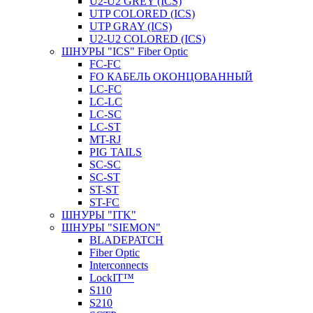
U2-U2 GREY (ICS)
UTP COLORED (ICS)
UTP GRAY (ICS)
U2-U2 COLORED (ICS)
ШНУРЫ "ICS" Fiber Optic
FC-FC
FO КАБЕЛЬ ОКОНЦОВАННЫЙ
LC-FC
LC-LC
LC-SC
LС-ST
MT-RJ
PIG TAILS
SC-SC
SC-ST
ST-ST
ST-FC
ШНУРЫ "ITK"
ШНУРЫ "SIEMON"
BLADEPATCH
Fiber Optic
Interconnects
LockIT™
S110
S210