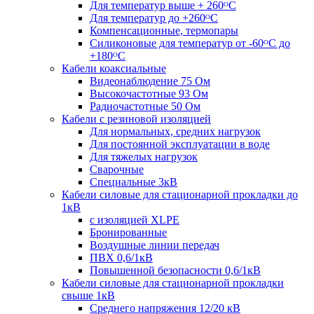
Для температур выше + 260ᴼС
Для температур до +260ᴼС
Компенсационные, термопары
Силиконовые для температур от -60ᴼC до
+180ᴼС
Кабели коаксиальные
Видеонаблюдение 75 Ом
Высокочастотные 93 Ом
Радиочастотные 50 Ом
Кабели с резиновой изоляцией
Для нормальных, средних нагрузок
Для постоянной эксплуатации в воде
Для тяжелых нагрузок
Сварочные
Специальные 3кВ
Кабели силовые для стационарной прокладки до
1кВ
c изоляцией XLPE
Бронированные
Воздушные линии передач
ПВХ 0,6/1кВ
Повышенной безопасности 0,6/1кВ
Кабели силовые для стационарной прокладки
свыше 1кВ
Среднего напряжения 12/20 кВ