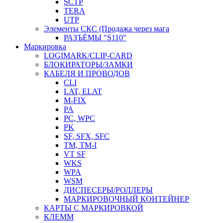
SCTP
TERA
UTP
Элементы СКС (Продажа через мага
РАЗЪЁМЫ "S110"
Маркировка
LOGIMARK/CLIP-CARD
БЛОКИРАТОРЫ/ЗАМКИ
КАБЕЛЯ И ПРОВОДОВ
CLI
LAT, ELAT
M-FIX
PA
PC, WРС
PK
SF, SFX, SFC
TM, TM-I
VT SF
WKS
WPA
WSM
ДИСПЕСЕРЫ/РОЛЛЕРЫ
МАРКИРОВОЧНЫЙ КОНТЕЙНЕР
КАРТЫ С МАРКИРОВКОЙ
КЛЕММ