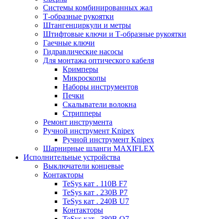
Системы комбинированных жал
Т-образные рукоятки
Штангенциркули и метры
Штифтовые ключи и Т-образные рукоятки
Гаечные ключи
Гидравлические насосы
Для монтажа оптического кабеля
Кримперы
Микроскопы
Наборы инструментов
Печки
Скалыватели волокна
Стрипперы
Ремонт инструмента
Ручной инструмент Knipex
Ручной инструмент Knipex
Шарнирные шланги MAXIFLEX
Исполнительные устройства
Выключатели концевые
Контакторы
TeSys кат . 110В F7
TeSys кат . 230В P7
TeSys кат . 240В U7
Контакторы
TeSys кат . 380В Q7