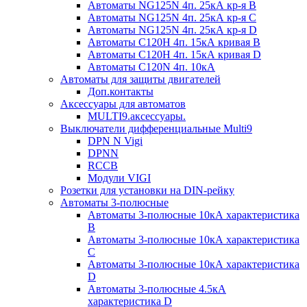
Автоматы NG125N 4п. 25кА кр-я B
Автоматы NG125N 4п. 25кА кр-я C
Автоматы NG125N 4п. 25кА кр-я D
Автоматы С120H 4п. 15кА кривая B
Автоматы С120H 4п. 15кА кривая D
Автоматы С120N 4п. 10кА
Автоматы для защиты двигателей
Доп.контакты
Аксессуары для автоматов
MULTI9.аксессуары.
Выключатели дифференциальные Multi9
DPN N Vigi
DPNN
RCCB
Модули VIGI
Розетки для установки на DIN-рейку
Автоматы 3-полюсные
Автоматы 3-полюсные 10кА характеристика
B
Автоматы 3-полюсные 10кА характеристика
C
Автоматы 3-полюсные 10кА характеристика
D
Автоматы 3-полюсные 4.5кА
характеристика D