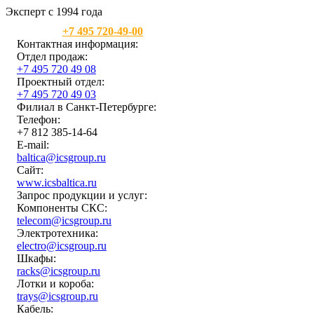
Эксперт с 1994 года
Москва:
+7 495 720-49-00
Контактная информация:
Отдел продаж:
+7 495 720 49 08
Проектный отдел:
+7 495 720 49 03
Филиал в Санкт-Петербурге:
Телефон:
+7 812 385-14-64
E-mail:
baltica@icsgroup.ru
Сайт:
www.icsbaltica.ru
Запрос продукции и услуг:
Компоненты СКС:
telecom@icsgroup.ru
Электротехника:
electro@icsgroup.ru
Шкафы:
racks@icsgroup.ru
Лотки и короба:
trays@icsgroup.ru
Кабель: