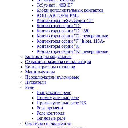
TeSys кат . 48В E7
Блоки дополнительных контактов
КОНТАКТОРЫ PMU
Контакторы TeSys серии "D"
Контакторы серии "D"
Контакторы серии "D" 220
Контакторы серии "D" реверсивные
Контакторы серии "F" Iном. 115А-
Контакторы серии "K"
Контакторы серии "K" реверсивные
Контакторы модульные
Охранно-пожарная сигнализация
Концентраторы сигналов
Манипуляторы
Переключатели кулачковые
Пускатели
Реле
Импульсные реле
Промежуточные реле
Промежуточные реле RX
Реле времени
Реле контроля
Тепловые реле
Системы сигнализации