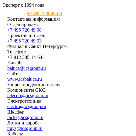
Эксперт с 1994 года
Москва:
+7 495 720-49-00
Контактная информация:
Отдел продаж:
+7 495 720 49 08
Проектный отдел:
+7 495 720 49 03
Филиал в Санкт-Петербурге:
Телефон:
+7 812 385-14-64
E-mail:
baltica@icsgroup.ru
Сайт:
www.icsbaltica.ru
Запрос продукции и услуг:
Компоненты СКС:
telecom@icsgroup.ru
Электротехника:
electro@icsgroup.ru
Шкафы:
racks@icsgroup.ru
Лотки и короба:
trays@icsgroup.ru
Кабель: