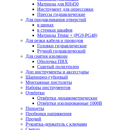
Матрицы для RH450
Инструмент для опрессовки
Прессы гидравлические
Для продавливания отверстий
в шинах
в стенках шкафов
Матрицы Tristar + (PG9-PG48)
Для резки кабеля и проводов
Головки гидравлические
Ручной гидравлический
Для снятия изоляции
Оболочка ПВХ
Сшитый полиэтилен
Доп инструменты и аксессуары
Шарнирно-губцевый
Монтажные пистолеты
Наборы инструментов
Отвёртки
Отвёртки динамометрические
Отвёртки изолированные 1000В
Пинцеты
Пробники напряжения
Прочий
Рукоятка-держатель с ключами
Сверла