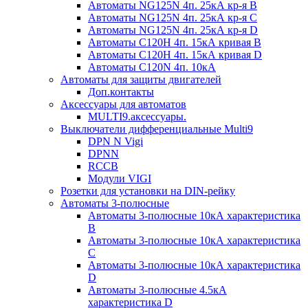
Автоматы NG125N 4п. 25кА кр-я B
Автоматы NG125N 4п. 25кА кр-я C
Автоматы NG125N 4п. 25кА кр-я D
Автоматы С120H 4п. 15кА кривая B
Автоматы С120H 4п. 15кА кривая D
Автоматы С120N 4п. 10кА
Автоматы для защиты двигателей
Доп.контакты
Аксессуары для автоматов
MULTI9.аксессуары.
Выключатели дифференциальные Multi9
DPN N Vigi
DPNN
RCCB
Модули VIGI
Розетки для установки на DIN-рейку
Автоматы 3-полюсные
Автоматы 3-полюсные 10кА характеристика
B
Автоматы 3-полюсные 10кА характеристика
C
Автоматы 3-полюсные 10кА характеристика
D
Автоматы 3-полюсные 4.5кА
характеристика D