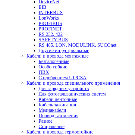
DeviceNet
EIB
INTERBUS
LonWorks
PROFIBUS
PROFINET
RS 232, 422
SAFETY BUS
RS 485, LON, MODULINK, SUCOnet
Другие индустриальные
Кабели и провода монтажные
Безгалогенные
Особо гибкие
ПВХ
С одобрением UL/CSA
Кабели и провода специального применения
Для зарядных устройств
Для фотогальванических систем
Кабели ленточные
Кабель зажигания
Медиакабели
Провод заземления
Разное
Спиральные
Кабели и провода термостойкие