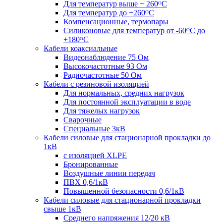
Для температур выше + 260ᴼС
Для температур до +260ᴼС
Компенсационные, термопары
Силиконовые для температур от -60ᴼC до
+180ᴼС
Кабели коаксиальные
Видеонаблюдение 75 Ом
Высокочастотные 93 Ом
Радиочастотные 50 Ом
Кабели с резиновой изоляцией
Для нормальных, средних нагрузок
Для постоянной эксплуатации в воде
Для тяжелых нагрузок
Сварочные
Специальные 3кВ
Кабели силовые для стационарной прокладки до
1кВ
c изоляцией XLPE
Бронированные
Воздушные линии передач
ПВХ 0,6/1кВ
Повышенной безопасности 0,6/1кВ
Кабели силовые для стационарной прокладки
свыше 1кВ
Среднего напряжения 12/20 кВ