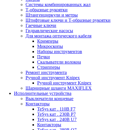
Системы комбинированных жал
Т-образные рукоятки
Штангенциркули и метры
Штифтовые ключи и Т-образные рукоятки
Гаечные ключи
Гидравлические насосы
Для монтажа оптического кабеля
Кримперы
Микроскопы
Наборы инструментов
Печки
Скалыватели волокна
Стрипперы
Ремонт инструмента
Ручной инструмент Knipex
Ручной инструмент Knipex
Шарнирные шланги MAXIFLEX
Исполнительные устройства
Выключатели концевые
Контакторы
TeSys кат . 110В F7
TeSys кат . 230В P7
TeSys кат . 240В U7
Контакторы
TeSys кат . 380В Q7