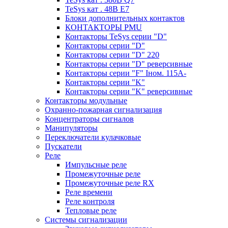
TeSys кат . 48В E7
Блоки дополнительных контактов
КОНТАКТОРЫ PMU
Контакторы TeSys серии "D"
Контакторы серии "D"
Контакторы серии "D" 220
Контакторы серии "D" реверсивные
Контакторы серии "F" Iном. 115А-
Контакторы серии "K"
Контакторы серии "K" реверсивные
Контакторы модульные
Охранно-пожарная сигнализация
Концентраторы сигналов
Манипуляторы
Переключатели кулачковые
Пускатели
Реле
Импульсные реле
Промежуточные реле
Промежуточные реле RX
Реле времени
Реле контроля
Тепловые реле
Системы сигнализации