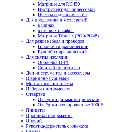
Матрицы для RH450
Инструмент для опрессовки
Прессы гидравлические
Для продавливания отверстий
в шинах
в стенках шкафов
Матрицы Tristar + (PG9-PG48)
Для резки кабеля и проводов
Головки гидравлические
Ручной гидравлический
Для снятия изоляции
Оболочка ПВХ
Сшитый полиэтилен
Доп инструменты и аксессуары
Шарнирно-губцевый
Монтажные пистолеты
Наборы инструментов
Отвёртки
Отвёртки динамометрические
Отвёртки изолированные 1000В
Пинцеты
Пробники напряжения
Прочий
Рукоятка-держатель с ключами
Сверла