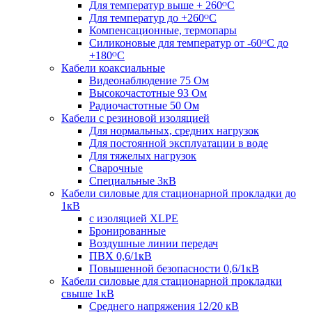
Для температур выше + 260ᴼС
Для температур до +260ᴼС
Компенсационные, термопары
Силиконовые для температур от -60ᴼC до
+180ᴼС
Кабели коаксиальные
Видеонаблюдение 75 Ом
Высокочастотные 93 Ом
Радиочастотные 50 Ом
Кабели с резиновой изоляцией
Для нормальных, средних нагрузок
Для постоянной эксплуатации в воде
Для тяжелых нагрузок
Сварочные
Специальные 3кВ
Кабели силовые для стационарной прокладки до
1кВ
c изоляцией XLPE
Бронированные
Воздушные линии передач
ПВХ 0,6/1кВ
Повышенной безопасности 0,6/1кВ
Кабели силовые для стационарной прокладки
свыше 1кВ
Среднего напряжения 12/20 кВ