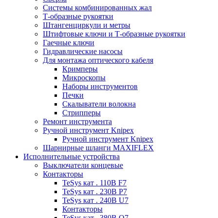
Системы комбинированных жал
Т-образные рукоятки
Штангенциркули и метры
Штифтовые ключи и Т-образные рукоятки
Гаечные ключи
Гидравлические насосы
Для монтажа оптического кабеля
Кримперы
Микроскопы
Наборы инструментов
Печки
Скалыватели волокна
Стрипперы
Ремонт инструмента
Ручной инструмент Knipex
Ручной инструмент Knipex
Шарнирные шланги MAXIFLEX
Исполнительные устройства
Выключатели концевые
Контакторы
TeSys кат . 110В F7
TeSys кат . 230В P7
TeSys кат . 240В U7
Контакторы
TeSys кат . 380В Q7