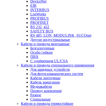
DeviceNet
EIB
INTERBUS
LonWorks
PROFIBUS
PROFINET
RS 232, 422
SAFETY BUS
RS 485, LON, MODULINK, SUCOnet
Другие индустриальные
Кабели и провода монтажные
Безгалогенные
Особо гибкие
ПВХ
С одобрением UL/CSA
Кабели и провода специального применения
Для зарядных устройств
Для фотогальванических систем
Кабели ленточные
Кабель зажигания
Медиакабели
Провод заземления
Разное
Спиральные
Кабели и провода термостойкие