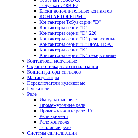
TeSys кат . 48В E7
Блоки дополнительных контактов
КОНТАКТОРЫ PMU
Контакторы TeSys серии "D"
Контакторы серии "D"
Контакторы серии "D" 220
Контакторы серии "D" реверсивные
Контакторы серии "F" Iном. 115А-
Контакторы серии "K"
Контакторы серии "K" реверсивные
Контакторы модульные
Охранно-пожарная сигнализация
Концентраторы сигналов
Манипуляторы
Переключатели кулачковые
Пускатели
Реле
Импульсные реле
Промежуточные реле
Промежуточные реле RX
Реле времени
Реле контроля
Тепловые реле
Системы сигнализации