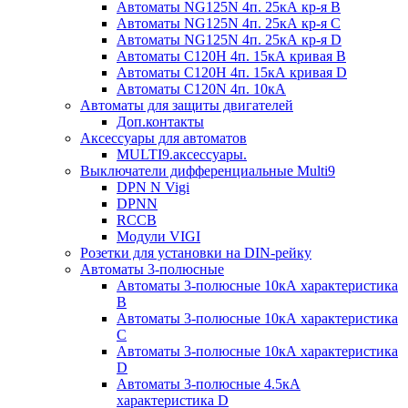
Автоматы NG125N 4п. 25кА кр-я B
Автоматы NG125N 4п. 25кА кр-я C
Автоматы NG125N 4п. 25кА кр-я D
Автоматы С120H 4п. 15кА кривая B
Автоматы С120H 4п. 15кА кривая D
Автоматы С120N 4п. 10кА
Автоматы для защиты двигателей
Доп.контакты
Аксессуары для автоматов
MULTI9.аксессуары.
Выключатели дифференциальные Multi9
DPN N Vigi
DPNN
RCCB
Модули VIGI
Розетки для установки на DIN-рейку
Автоматы 3-полюсные
Автоматы 3-полюсные 10кА характеристика
B
Автоматы 3-полюсные 10кА характеристика
C
Автоматы 3-полюсные 10кА характеристика
D
Автоматы 3-полюсные 4.5кА
характеристика D