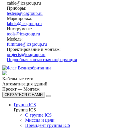
cable@icsgroup.ru
Приборы:
testers@icsgroup.ru
Маркировка:
labels@icsgroup.ru
Инструмент:
tools@icsgroup.ru
Мебель:
furniture@icsgroup.ru
Проектирование и монтаж:
projects@icsgroup.ru
Подробная контактная информация
Кабельные сети
Автоматизация зданий
Проект — Монтаж
СВЯЗАТЬСЯ С НАМИ
Группа ICS
Группа ICS
О группе ICS
Миссия и цели
Президент группы ICS