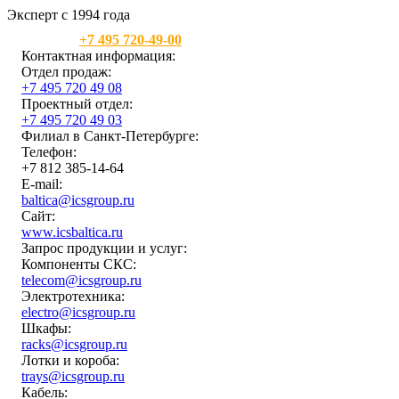
Эксперт с 1994 года
Москва:
+7 495 720-49-00
Контактная информация:
Отдел продаж:
+7 495 720 49 08
Проектный отдел:
+7 495 720 49 03
Филиал в Санкт-Петербурге:
Телефон:
+7 812 385-14-64
E-mail:
baltica@icsgroup.ru
Сайт:
www.icsbaltica.ru
Запрос продукции и услуг:
Компоненты СКС:
telecom@icsgroup.ru
Электротехника:
electro@icsgroup.ru
Шкафы:
racks@icsgroup.ru
Лотки и короба:
trays@icsgroup.ru
Кабель: