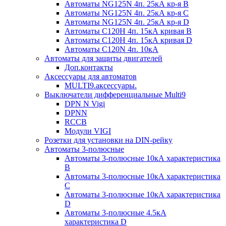
Автоматы NG125N 4п. 25кА кр-я B
Автоматы NG125N 4п. 25кА кр-я C
Автоматы NG125N 4п. 25кА кр-я D
Автоматы С120H 4п. 15кА кривая B
Автоматы С120H 4п. 15кА кривая D
Автоматы С120N 4п. 10кА
Автоматы для защиты двигателей
Доп.контакты
Аксессуары для автоматов
MULTI9.аксессуары.
Выключатели дифференциальные Multi9
DPN N Vigi
DPNN
RCCB
Модули VIGI
Розетки для установки на DIN-рейку
Автоматы 3-полюсные
Автоматы 3-полюсные 10кА характеристика
B
Автоматы 3-полюсные 10кА характеристика
C
Автоматы 3-полюсные 10кА характеристика
D
Автоматы 3-полюсные 4.5кА
характеристика D