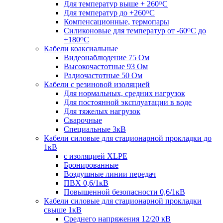
Для температур выше + 260ᴼС
Для температур до +260ᴼС
Компенсационные, термопары
Силиконовые для температур от -60ᴼC до
+180ᴼС
Кабели коаксиальные
Видеонаблюдение 75 Ом
Высокочастотные 93 Ом
Радиочастотные 50 Ом
Кабели с резиновой изоляцией
Для нормальных, средних нагрузок
Для постоянной эксплуатации в воде
Для тяжелых нагрузок
Сварочные
Специальные 3кВ
Кабели силовые для стационарной прокладки до
1кВ
c изоляцией XLPE
Бронированные
Воздушные линии передач
ПВХ 0,6/1кВ
Повышенной безопасности 0,6/1кВ
Кабели силовые для стационарной прокладки
свыше 1кВ
Среднего напряжения 12/20 кВ