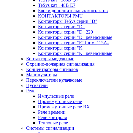
TeSys кат . 48В E7
Блоки дополнительных контактов
КОНТАКТОРЫ PMU
Контакторы TeSys серии "D"
Контакторы серии "D"
Контакторы серии "D" 220
Контакторы серии "D" реверсивные
Контакторы серии "F" Iном. 115А-
Контакторы серии "K"
Контакторы серии "K" реверсивные
Контакторы модульные
Охранно-пожарная сигнализация
Концентраторы сигналов
Манипуляторы
Переключатели кулачковые
Пускатели
Реле
Импульсные реле
Промежуточные реле
Промежуточные реле RX
Реле времени
Реле контроля
Тепловые реле
Системы сигнализации