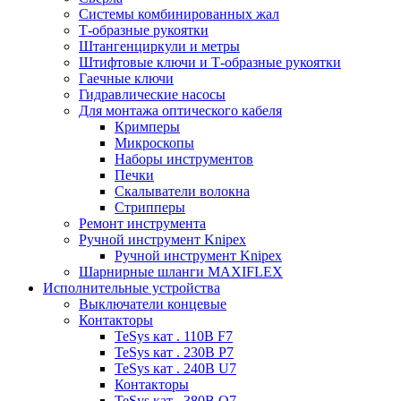
Системы комбинированных жал
Т-образные рукоятки
Штангенциркули и метры
Штифтовые ключи и Т-образные рукоятки
Гаечные ключи
Гидравлические насосы
Для монтажа оптического кабеля
Кримперы
Микроскопы
Наборы инструментов
Печки
Скалыватели волокна
Стрипперы
Ремонт инструмента
Ручной инструмент Knipex
Ручной инструмент Knipex
Шарнирные шланги MAXIFLEX
Исполнительные устройства
Выключатели концевые
Контакторы
TeSys кат . 110В F7
TeSys кат . 230В P7
TeSys кат . 240В U7
Контакторы
TeSys кат . 380В Q7