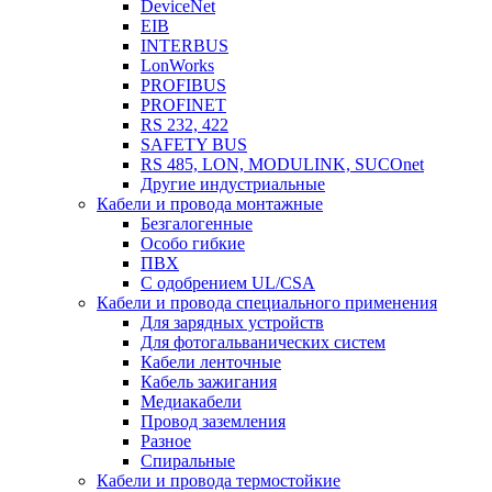
DeviceNet
EIB
INTERBUS
LonWorks
PROFIBUS
PROFINET
RS 232, 422
SAFETY BUS
RS 485, LON, MODULINK, SUCOnet
Другие индустриальные
Кабели и провода монтажные
Безгалогенные
Особо гибкие
ПВХ
С одобрением UL/CSA
Кабели и провода специального применения
Для зарядных устройств
Для фотогальванических систем
Кабели ленточные
Кабель зажигания
Медиакабели
Провод заземления
Разное
Спиральные
Кабели и провода термостойкие