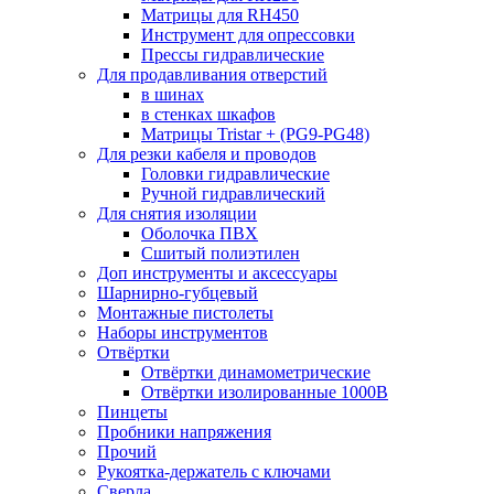
Матрицы для RH450
Инструмент для опрессовки
Прессы гидравлические
Для продавливания отверстий
в шинах
в стенках шкафов
Матрицы Tristar + (PG9-PG48)
Для резки кабеля и проводов
Головки гидравлические
Ручной гидравлический
Для снятия изоляции
Оболочка ПВХ
Сшитый полиэтилен
Доп инструменты и аксессуары
Шарнирно-губцевый
Монтажные пистолеты
Наборы инструментов
Отвёртки
Отвёртки динамометрические
Отвёртки изолированные 1000В
Пинцеты
Пробники напряжения
Прочий
Рукоятка-держатель с ключами
Сверла