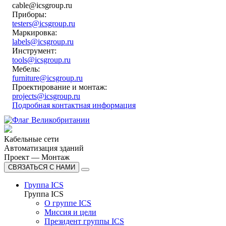
cable@icsgroup.ru
Приборы:
testers@icsgroup.ru
Маркировка:
labels@icsgroup.ru
Инструмент:
tools@icsgroup.ru
Мебель:
furniture@icsgroup.ru
Проектирование и монтаж:
projects@icsgroup.ru
Подробная контактная информация
Кабельные сети
Автоматизация зданий
Проект — Монтаж
СВЯЗАТЬСЯ С НАМИ
Группа ICS
Группа ICS
О группе ICS
Миссия и цели
Президент группы ICS