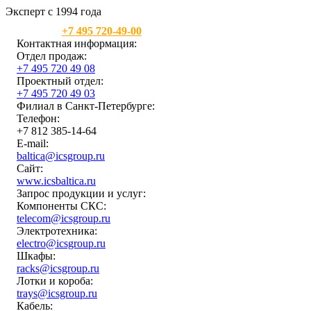
Эксперт с 1994 года
Москва:
+7 495 720-49-00
Контактная информация:
Отдел продаж:
+7 495 720 49 08
Проектный отдел:
+7 495 720 49 03
Филиал в Санкт-Петербурге:
Телефон:
+7 812 385-14-64
E-mail:
baltica@icsgroup.ru
Сайт:
www.icsbaltica.ru
Запрос продукции и услуг:
Компоненты СКС:
telecom@icsgroup.ru
Электротехника:
electro@icsgroup.ru
Шкафы:
racks@icsgroup.ru
Лотки и короба:
trays@icsgroup.ru
Кабель: