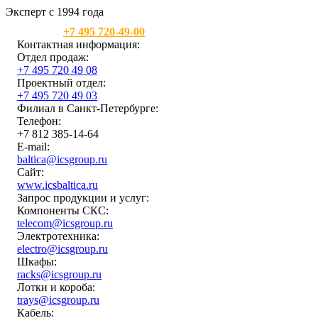
Эксперт с 1994 года
Москва:
+7 495 720-49-00
Контактная информация:
Отдел продаж:
+7 495 720 49 08
Проектный отдел:
+7 495 720 49 03
Филиал в Санкт-Петербурге:
Телефон:
+7 812 385-14-64
E-mail:
baltica@icsgroup.ru
Сайт:
www.icsbaltica.ru
Запрос продукции и услуг:
Компоненты СКС:
telecom@icsgroup.ru
Электротехника:
electro@icsgroup.ru
Шкафы:
racks@icsgroup.ru
Лотки и короба:
trays@icsgroup.ru
Кабель: