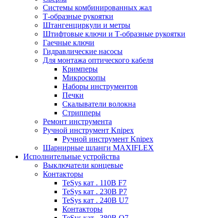
Системы комбинированных жал
Т-образные рукоятки
Штангенциркули и метры
Штифтовые ключи и Т-образные рукоятки
Гаечные ключи
Гидравлические насосы
Для монтажа оптического кабеля
Кримперы
Микроскопы
Наборы инструментов
Печки
Скалыватели волокна
Стрипперы
Ремонт инструмента
Ручной инструмент Knipex
Ручной инструмент Knipex
Шарнирные шланги MAXIFLEX
Исполнительные устройства
Выключатели концевые
Контакторы
TeSys кат . 110В F7
TeSys кат . 230В P7
TeSys кат . 240В U7
Контакторы
TeSys кат . 380В Q7