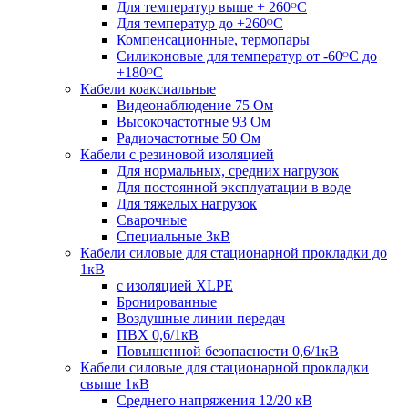
Для температур выше + 260ᴼС
Для температур до +260ᴼС
Компенсационные, термопары
Силиконовые для температур от -60ᴼC до
+180ᴼС
Кабели коаксиальные
Видеонаблюдение 75 Ом
Высокочастотные 93 Ом
Радиочастотные 50 Ом
Кабели с резиновой изоляцией
Для нормальных, средних нагрузок
Для постоянной эксплуатации в воде
Для тяжелых нагрузок
Сварочные
Специальные 3кВ
Кабели силовые для стационарной прокладки до
1кВ
c изоляцией XLPE
Бронированные
Воздушные линии передач
ПВХ 0,6/1кВ
Повышенной безопасности 0,6/1кВ
Кабели силовые для стационарной прокладки
свыше 1кВ
Среднего напряжения 12/20 кВ