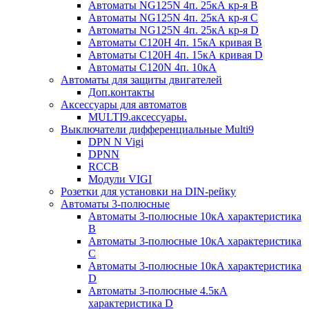
Автоматы NG125N 4п. 25кА кр-я B
Автоматы NG125N 4п. 25кА кр-я C
Автоматы NG125N 4п. 25кА кр-я D
Автоматы С120H 4п. 15кА кривая B
Автоматы С120H 4п. 15кА кривая D
Автоматы С120N 4п. 10кА
Автоматы для защиты двигателей
Доп.контакты
Аксессуары для автоматов
MULTI9.аксессуары.
Выключатели дифференциальные Multi9
DPN N Vigi
DPNN
RCCB
Модули VIGI
Розетки для установки на DIN-рейку
Автоматы 3-полюсные
Автоматы 3-полюсные 10кА характеристика
B
Автоматы 3-полюсные 10кА характеристика
C
Автоматы 3-полюсные 10кА характеристика
D
Автоматы 3-полюсные 4.5кА
характеристика D