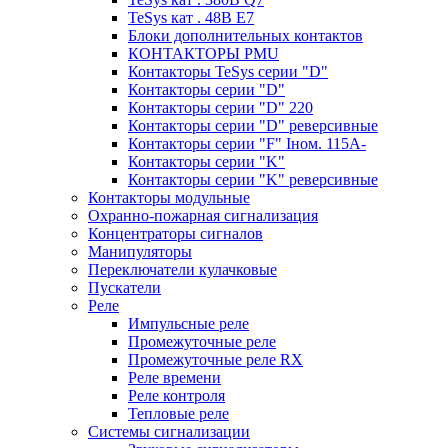
TeSys кат . 48В E7
Блоки дополнительных контактов
КОНТАКТОРЫ PMU
Контакторы TeSys серии "D"
Контакторы серии "D"
Контакторы серии "D" 220
Контакторы серии "D" реверсивные
Контакторы серии "F" Iном. 115А-
Контакторы серии "K"
Контакторы серии "K" реверсивные
Контакторы модульные
Охранно-пожарная сигнализация
Концентраторы сигналов
Манипуляторы
Переключатели кулачковые
Пускатели
Реле
Импульсные реле
Промежуточные реле
Промежуточные реле RX
Реле времени
Реле контроля
Тепловые реле
Системы сигнализации