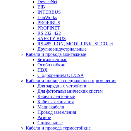
DeviceNet
EIB
INTERBUS
LonWorks
PROFIBUS
PROFINET
RS 232, 422
SAFETY BUS
RS 485, LON, MODULINK, SUCOnet
Другие индустриальные
Кабели и провода монтажные
Безгалогенные
Особо гибкие
ПВХ
С одобрением UL/CSA
Кабели и провода специального применения
Для зарядных устройств
Для фотогальванических систем
Кабели ленточные
Кабель зажигания
Медиакабели
Провод заземления
Разное
Спиральные
Кабели и провода термостойкие