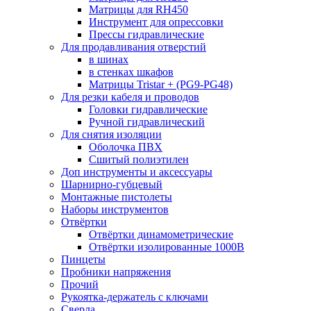
Матрицы для RH450
Инструмент для опрессовки
Прессы гидравлические
Для продавливания отверстий
в шинах
в стенках шкафов
Матрицы Tristar + (PG9-PG48)
Для резки кабеля и проводов
Головки гидравлические
Ручной гидравлический
Для снятия изоляции
Оболочка ПВХ
Сшитый полиэтилен
Доп инструменты и аксессуары
Шарнирно-губцевый
Монтажные пистолеты
Наборы инструментов
Отвёртки
Отвёртки динамометрические
Отвёртки изолированные 1000В
Пинцеты
Пробники напряжения
Прочий
Рукоятка-держатель с ключами
Сверла