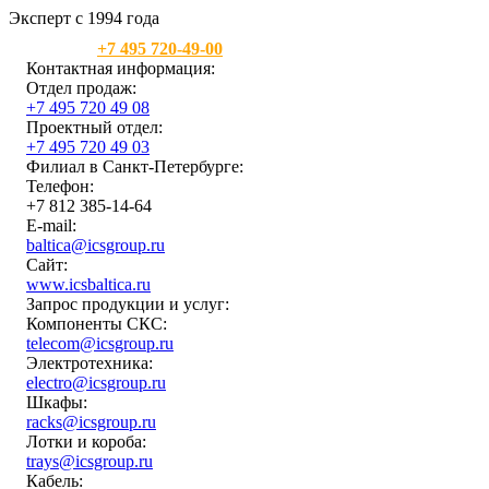
Эксперт с 1994 года
Москва:
+7 495 720-49-00
Контактная информация:
Отдел продаж:
+7 495 720 49 08
Проектный отдел:
+7 495 720 49 03
Филиал в Санкт-Петербурге:
Телефон:
+7 812 385-14-64
E-mail:
baltica@icsgroup.ru
Сайт:
www.icsbaltica.ru
Запрос продукции и услуг:
Компоненты СКС:
telecom@icsgroup.ru
Электротехника:
electro@icsgroup.ru
Шкафы:
racks@icsgroup.ru
Лотки и короба:
trays@icsgroup.ru
Кабель: