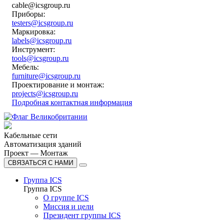
cable@icsgroup.ru
Приборы:
testers@icsgroup.ru
Маркировка:
labels@icsgroup.ru
Инструмент:
tools@icsgroup.ru
Мебель:
furniture@icsgroup.ru
Проектирование и монтаж:
projects@icsgroup.ru
Подробная контактная информация
Кабельные сети
Автоматизация зданий
Проект — Монтаж
СВЯЗАТЬСЯ С НАМИ
Группа ICS
Группа ICS
О группе ICS
Миссия и цели
Президент группы ICS