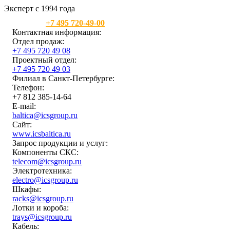
Эксперт с 1994 года
Москва:
+7 495 720-49-00
Контактная информация:
Отдел продаж:
+7 495 720 49 08
Проектный отдел:
+7 495 720 49 03
Филиал в Санкт-Петербурге:
Телефон:
+7 812 385-14-64
E-mail:
baltica@icsgroup.ru
Сайт:
www.icsbaltica.ru
Запрос продукции и услуг:
Компоненты СКС:
telecom@icsgroup.ru
Электротехника:
electro@icsgroup.ru
Шкафы:
racks@icsgroup.ru
Лотки и короба:
trays@icsgroup.ru
Кабель: