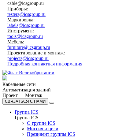
cable@icsgroup.ru
Приборы:
testers@icsgroup.ru
Маркировка:
labels@icsgroup.ru
Инструмент:
tools@icsgroup.ru
Мебель:
furniture@icsgroup.ru
Проектирование и монтаж:
projects@icsgroup.ru
Подробная контактная информация
Кабельные сети
Автоматизация зданий
Проект — Монтаж
СВЯЗАТЬСЯ С НАМИ
Группа ICS
Группа ICS
О группе ICS
Миссия и цели
Президент группы ICS