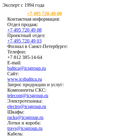
Эксперт с 1994 года
Москва:
+7 495 720-49-00
Контактная информация:
Отдел продаж:
+7 495 720 49 08
Проектный отдел:
+7 495 720 49 03
Филиал в Санкт-Петербурге:
Телефон:
+7 812 385-14-64
E-mail:
baltica@icsgroup.ru
Сайт:
www.icsbaltica.ru
Запрос продукции и услуг:
Компоненты СКС:
telecom@icsgroup.ru
Электротехника:
electro@icsgroup.ru
Шкафы:
racks@icsgroup.ru
Лотки и короба:
trays@icsgroup.ru
Кабель: