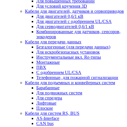
Для повышенных требований
Для условий кручения 3D
Кабели для двигателей, датчиков и сервоприводов
Для двигателей 0,6/1 кВ
Для двигателей с одобрением UL/CSA
Для серводвигателей 0,6/1 кВ
Комбинированные для датчиков, cенсоров,
энкодеров
Кабели для передачи данных
Безгалогенные (для передачи данных)
Для искробезопасных установок
Инструментальные вкл. Re-типы
Монтажные
ПВХ
С одобрением UL/CSA
Телефонные, для пожарной сигнализации
Кабели для подъемных и конвейерных систем
Барабанные
Для подвижных систем
Для спредера
Лифтовые
Плоские
Кабели для систем RS, BUS
AS-Interface
CAN bus