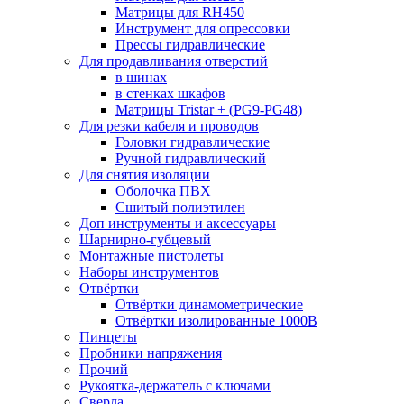
Матрицы для RH450
Инструмент для опрессовки
Прессы гидравлические
Для продавливания отверстий
в шинах
в стенках шкафов
Матрицы Tristar + (PG9-PG48)
Для резки кабеля и проводов
Головки гидравлические
Ручной гидравлический
Для снятия изоляции
Оболочка ПВХ
Сшитый полиэтилен
Доп инструменты и аксессуары
Шарнирно-губцевый
Монтажные пистолеты
Наборы инструментов
Отвёртки
Отвёртки динамометрические
Отвёртки изолированные 1000В
Пинцеты
Пробники напряжения
Прочий
Рукоятка-держатель с ключами
Сверла