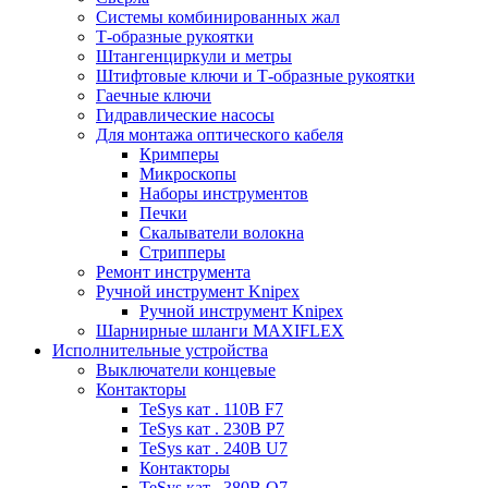
Системы комбинированных жал
Т-образные рукоятки
Штангенциркули и метры
Штифтовые ключи и Т-образные рукоятки
Гаечные ключи
Гидравлические насосы
Для монтажа оптического кабеля
Кримперы
Микроскопы
Наборы инструментов
Печки
Скалыватели волокна
Стрипперы
Ремонт инструмента
Ручной инструмент Knipex
Ручной инструмент Knipex
Шарнирные шланги MAXIFLEX
Исполнительные устройства
Выключатели концевые
Контакторы
TeSys кат . 110В F7
TeSys кат . 230В P7
TeSys кат . 240В U7
Контакторы
TeSys кат . 380В Q7