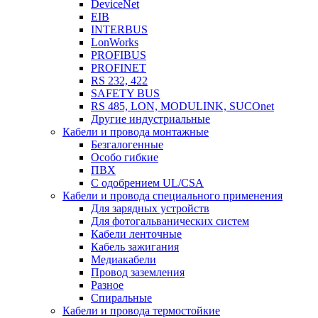
DeviceNet
EIB
INTERBUS
LonWorks
PROFIBUS
PROFINET
RS 232, 422
SAFETY BUS
RS 485, LON, MODULINK, SUCOnet
Другие индустриальные
Кабели и провода монтажные
Безгалогенные
Особо гибкие
ПВХ
С одобрением UL/CSA
Кабели и провода специального применения
Для зарядных устройств
Для фотогальванических систем
Кабели ленточные
Кабель зажигания
Медиакабели
Провод заземления
Разное
Спиральные
Кабели и провода термостойкие