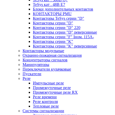
TeSys кат . 48В E7
Блоки дополнительных контактов
КОНТАКТОРЫ PMU
Контакторы TeSys серии "D"
Контакторы серии "D"
Контакторы серии "D" 220
Контакторы серии "D" реверсивные
Контакторы серии "F" Iном. 115А-
Контакторы серии "K"
Контакторы серии "K" реверсивные
Контакторы модульные
Охранно-пожарная сигнализация
Концентраторы сигналов
Манипуляторы
Переключатели кулачковые
Пускатели
Реле
Импульсные реле
Промежуточные реле
Промежуточные реле RX
Реле времени
Реле контроля
Тепловые реле
Системы сигнализации