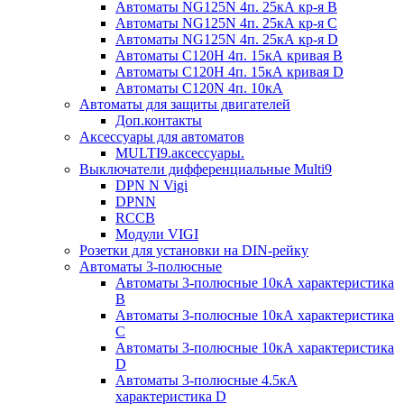
Автоматы NG125N 4п. 25кА кр-я B
Автоматы NG125N 4п. 25кА кр-я C
Автоматы NG125N 4п. 25кА кр-я D
Автоматы С120H 4п. 15кА кривая B
Автоматы С120H 4п. 15кА кривая D
Автоматы С120N 4п. 10кА
Автоматы для защиты двигателей
Доп.контакты
Аксессуары для автоматов
MULTI9.аксессуары.
Выключатели дифференциальные Multi9
DPN N Vigi
DPNN
RCCB
Модули VIGI
Розетки для установки на DIN-рейку
Автоматы 3-полюсные
Автоматы 3-полюсные 10кА характеристика
B
Автоматы 3-полюсные 10кА характеристика
C
Автоматы 3-полюсные 10кА характеристика
D
Автоматы 3-полюсные 4.5кА
характеристика D