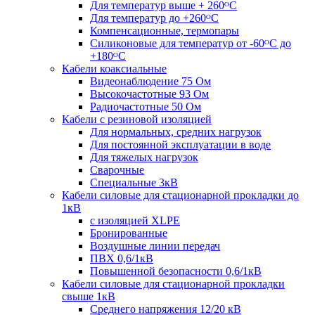
Для температур выше + 260ᴼС
Для температур до +260ᴼС
Компенсационные, термопары
Силиконовые для температур от -60ᴼC до
+180ᴼС
Кабели коаксиальные
Видеонаблюдение 75 Ом
Высокочастотные 93 Ом
Радиочастотные 50 Ом
Кабели с резиновой изоляцией
Для нормальных, средних нагрузок
Для постоянной эксплуатации в воде
Для тяжелых нагрузок
Сварочные
Специальные 3кВ
Кабели силовые для стационарной прокладки до
1кВ
c изоляцией XLPE
Бронированные
Воздушные линии передач
ПВХ 0,6/1кВ
Повышенной безопасности 0,6/1кВ
Кабели силовые для стационарной прокладки
свыше 1кВ
Среднего напряжения 12/20 кВ