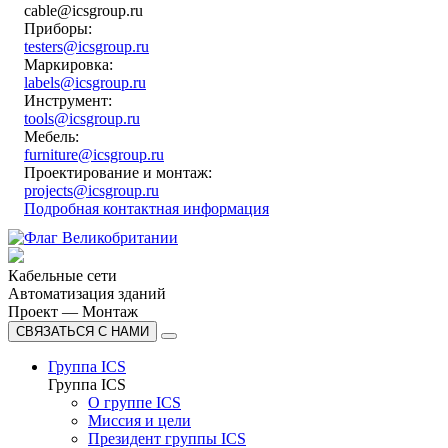
cable@icsgroup.ru
Приборы:
testers@icsgroup.ru
Маркировка:
labels@icsgroup.ru
Инструмент:
tools@icsgroup.ru
Мебель:
furniture@icsgroup.ru
Проектирование и монтаж:
projects@icsgroup.ru
Подробная контактная информация
Кабельные сети
Автоматизация зданий
Проект — Монтаж
СВЯЗАТЬСЯ С НАМИ
Группа ICS
Группа ICS
О группе ICS
Миссия и цели
Президент группы ICS