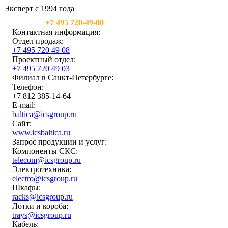
Эксперт с 1994 года
Москва:
+7 495 720-49-00
Контактная информация:
Отдел продаж:
+7 495 720 49 08
Проектный отдел:
+7 495 720 49 03
Филиал в Санкт-Петербурге:
Телефон:
+7 812 385-14-64
E-mail:
baltica@icsgroup.ru
Сайт:
www.icsbaltica.ru
Запрос продукции и услуг:
Компоненты СКС:
telecom@icsgroup.ru
Электротехника:
electro@icsgroup.ru
Шкафы:
racks@icsgroup.ru
Лотки и короба:
trays@icsgroup.ru
Кабель: