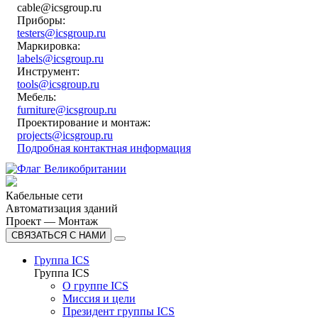
cable@icsgroup.ru
Приборы:
testers@icsgroup.ru
Маркировка:
labels@icsgroup.ru
Инструмент:
tools@icsgroup.ru
Мебель:
furniture@icsgroup.ru
Проектирование и монтаж:
projects@icsgroup.ru
Подробная контактная информация
Кабельные сети
Автоматизация зданий
Проект — Монтаж
СВЯЗАТЬСЯ С НАМИ
Группа ICS
Группа ICS
О группе ICS
Миссия и цели
Президент группы ICS