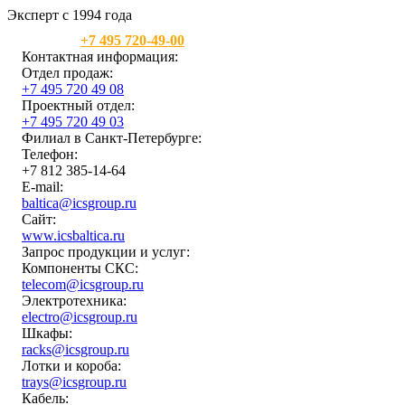
Эксперт с 1994 года
Москва:
+7 495 720-49-00
Контактная информация:
Отдел продаж:
+7 495 720 49 08
Проектный отдел:
+7 495 720 49 03
Филиал в Санкт-Петербурге:
Телефон:
+7 812 385-14-64
E-mail:
baltica@icsgroup.ru
Сайт:
www.icsbaltica.ru
Запрос продукции и услуг:
Компоненты СКС:
telecom@icsgroup.ru
Электротехника:
electro@icsgroup.ru
Шкафы:
racks@icsgroup.ru
Лотки и короба:
trays@icsgroup.ru
Кабель: