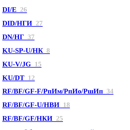
DI/E
26
DID/НГИ
27
DN/НГ
37
KU-SP-U/НК
8
KU-V/JG
15
KU/DT
12
RF/BF/GF-F/РпИм/РпИо/РшИп
34
RF/BF/GF-U/НBИ
18
RF/BF/GF/НКИ
25