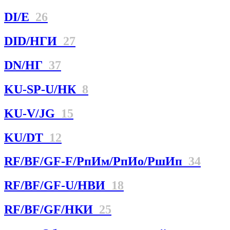
DI/E
26
DID/НГИ
27
DN/НГ
37
KU-SP-U/НК
8
KU-V/JG
15
KU/DT
12
RF/BF/GF-F/РпИм/РпИо/РшИп
34
RF/BF/GF-U/НBИ
18
RF/BF/GF/НКИ
25